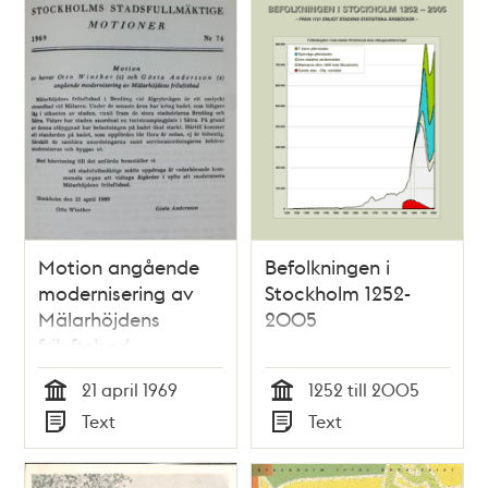
Motion angående
Befolkningen i
modernisering av
Stockholm 1252-
Mälarhöjdens
2005
friluftsbad -
Stadsfullmäktige
21 april 1969
1252 till 2005
1969
Tid
Tid
Text
Text
Typ
Typ