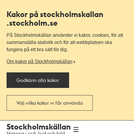
Kakor på stockholmskallan
.stockholm.se
På Stockholmskällan använder vi kakor, cookies, för att
sammanställa statistik och för att webbplatsen ska
fungera på ett bra sätt för dig.
Om kakor på Stockholmskällan
Godkänn alla kakor
Välj vilka kakor vi får använda
Till
Till
Stockholmskällan
navigationen
huvudinnehållet
Historia i ord, ljud och bild