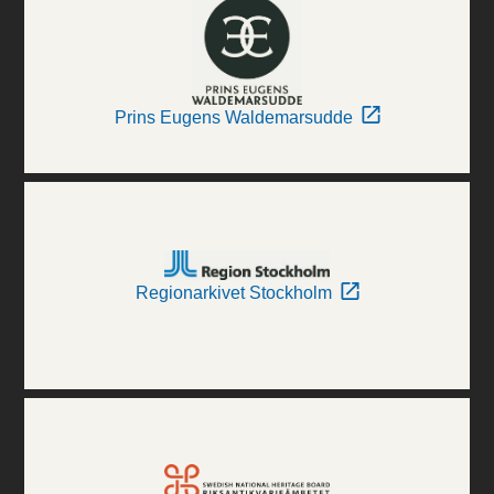
Prins Eugens Waldemarsudde
Regionarkivet Stockholm