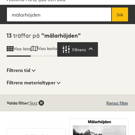
Sök
Fritextsök
Sök
Sökresultat
13
träffar på
mälarhöjden
Visa karta
Visa lista
Filtrera
Filtrera
Filtrera tid
Filtrera materialtyper
Visningsläge
Totalt
Valda filter:
Text
Rensa filter
13
träffar
Lista
Karta