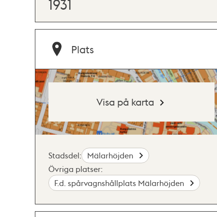
1931
Plats
Visa på karta
Stadsdel:
Mälarhöjden
Övriga platser:
F.d. spårvagnshållplats Mälarhöjden