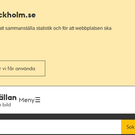
ockholm.se
tt sammanställa statistik och för att webbplatsen ska
or vi får använda
ällan
Meny
h bild
Sök