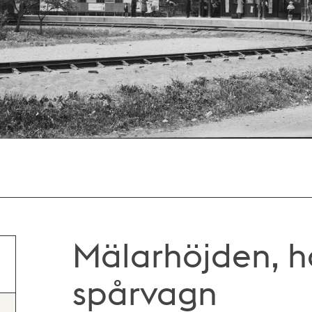
Mälarhöjden, hå
spårvagn