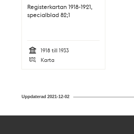
Registerkartan 1918-1921,
specialblad 82;1
1918 till 1933
Tid
Karta
Typ
Uppdaterad
2021-12-02
Kontakt
Stockholmskällan