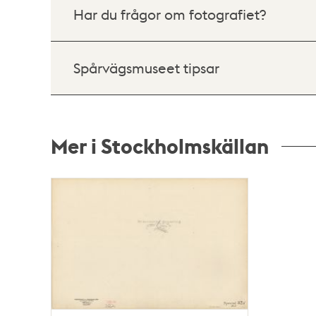
Har du frågor om fotografiet?
Spårvägsmuseet tipsar
Mer i Stockholmskällan
Relaterade
poster
och
teman