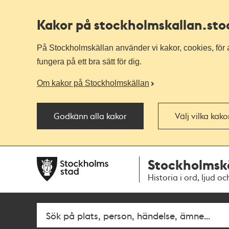
Kakor på stockholmskallan
.st
På Stockholmskällan använder vi kakor, cookies, för a
fungera på ett bra sätt för dig.
Om kakor på Stockholmskällan
Godkänn alla kakor
Välj vilka kak
Till
Till
Stockholmsk
navigationen
huvudinnehållet
Historia i ord, ljud oc
Fritextsök