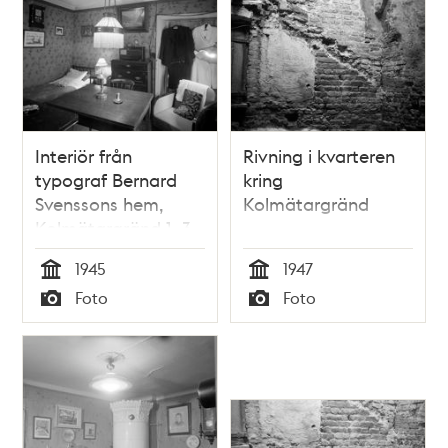
Interiör från
Rivning i kvarteren
typograf Bernard
kring
Svenssons hem,
Kolmätargränd
Kolmätargränd 1, 3
tr
1945
1947
Tid
Tid
Foto
Foto
Typ
Typ