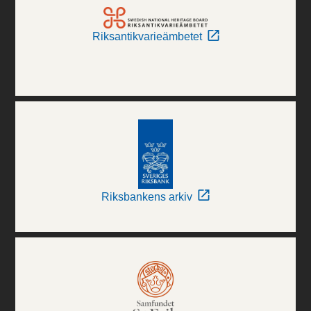
Riksantikvarieämbetet
Riksbankens arkiv