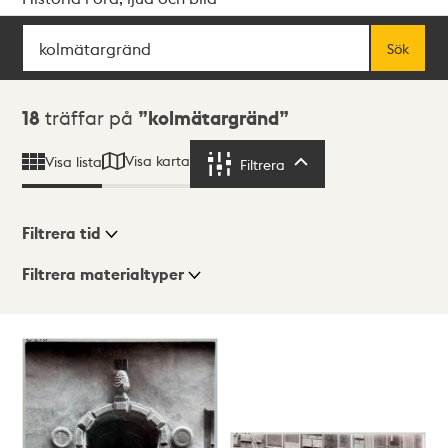
Sök
Fritextsök
Sök
Sökresultat
18
träffar på
kolmätargränd
Visa karta
Visa lista
Filtrera
Filtrera
Filtrera tid
Filtrera materialtyper
Visningsläge
Totalt
18
träffar
Lista
Karta