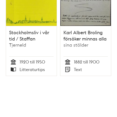
Stockholmsliv i vår
Karl Albert Broling
tid / Staffan
försöker minnas alla
Tjerneld
sina stölder
1920 till 1950
1882 till 1900
Tid
Tid
Litteraturtips
Text
Typ
Typ