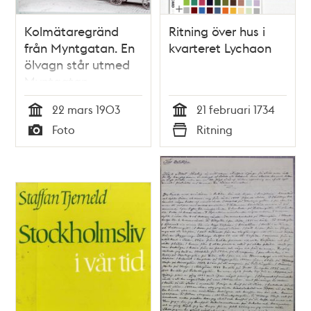
Kolmätaregränd
Ritning över hus i
från Myntgatan. En
kvarteret Lychaon
ölvagn står utmed
Myntgatan
22 mars 1903
21 februari 1734
Tid
Tid
Foto
Ritning
Typ
Typ