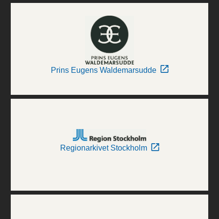
Prins Eugens Waldemarsudde
Regionarkivet Stockholm