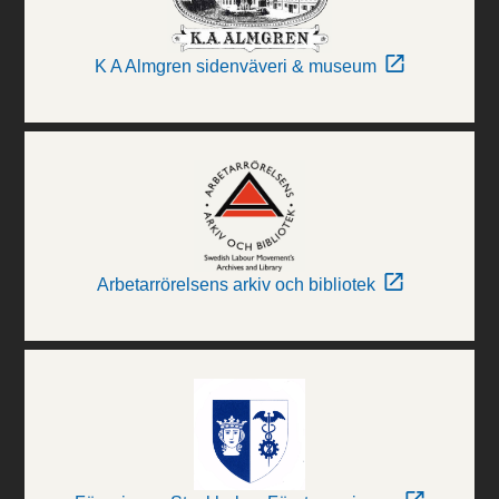
K A Almgren sidenväveri & museum
Arbetarrörelsens arkiv och bibliotek