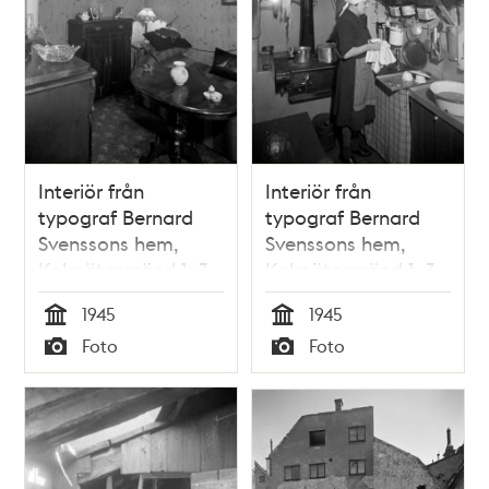
Interiör från
Interiör från
typograf Bernard
typograf Bernard
Svenssons hem,
Svenssons hem,
Kolmätargränd 1, 3
Kolmätargränd 1, 3
tr
tr
1945
1945
Tid
Tid
Foto
Foto
Typ
Typ