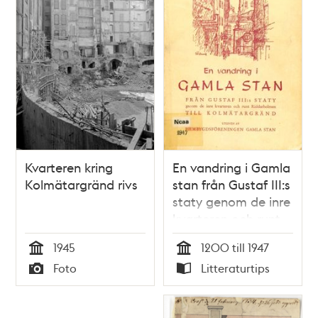
Kvarteren kring
En vandring i Gamla
Kolmätargränd rivs
stan från Gustaf III:s
staty genom de inre
kvarteren och runt
Riddarholmen till
1945
1200 till 1947
Kolmätargränd
Tid
Tid
Foto
Litteraturtips
Typ
Typ