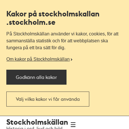
Kakor på stockholmskallan
.stockholm.se
På Stockholmskällan använder vi kakor, cookies, för att
sammanställa statistik och för att webbplatsen ska
fungera på ett bra sätt för dig.
Om kakor på Stockholmskällan
Godkänn alla kakor
Välj vilka kakor vi får använda
Till
Till
Stockholmskällan
navigationen
huvudinnehållet
Historia i ord, ljud och bild