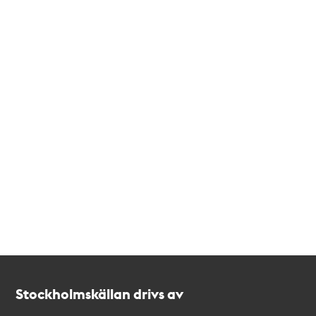
Kontakt
Stockholmskällan
Stockholmskällan drivs av