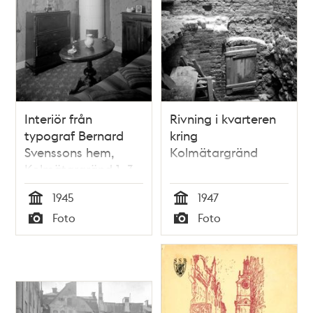
Interiör från
Rivning i kvarteren
typograf Bernard
kring
Svenssons hem,
Kolmätargränd
Kolmätargränd 1, 3
tr
1945
1947
Tid
Tid
Foto
Foto
Typ
Typ