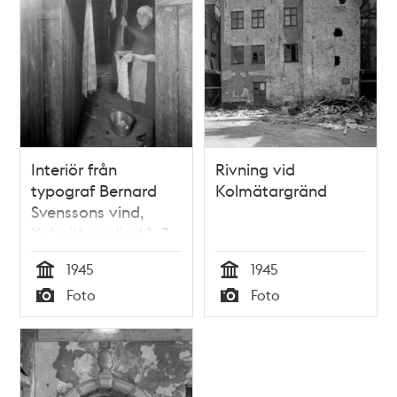
Interiör från
Rivning vid
typograf Bernard
Kolmätargränd
Svenssons vind,
Kolmätargränd 1, 3
tr
1945
1945
Tid
Tid
Foto
Foto
Typ
Typ