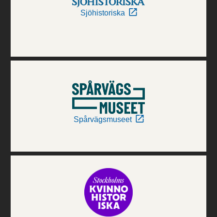
Sjöhistoriska
Spårvägsmuseet