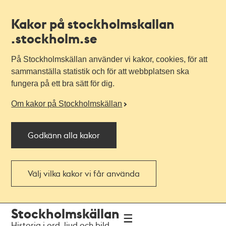
Kakor på stockholmskallan
.stockholm.se
På Stockholmskällan använder vi kakor, cookies, för att
sammanställa statistik och för att webbplatsen ska
fungera på ett bra sätt för dig.
Om kakor på Stockholmskällan
Godkänn alla kakor
Välj vilka kakor vi får använda
Till
Till
Stockholmskällan
navigationen
huvudinnehållet
Historia i ord, ljud och bild