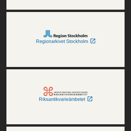
Regionarkivet Stockholm
Riksantikvarieämbetet