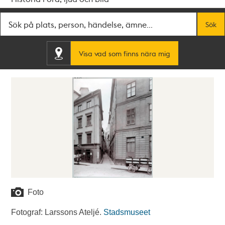
Fritextsök
Sök
Visa vad som finns nära mig
Foto
Fotograf: Larssons Ateljé.
Stadsmuseet