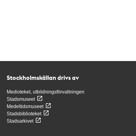
Kontakt
Stockholmskällan
Stockholmskällan drivs av
Medioteket, utbildningsförvaltningen
Stadsmuseet
Medeltidsmuseet
Stadsbiblioteket
Stadsarkivet