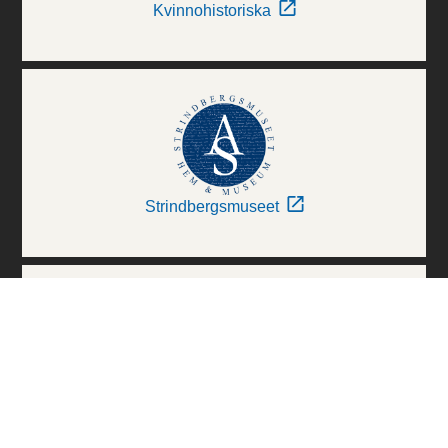
Kvinnohistoriska
Strindbergsmuseet
Thielska Galleriet