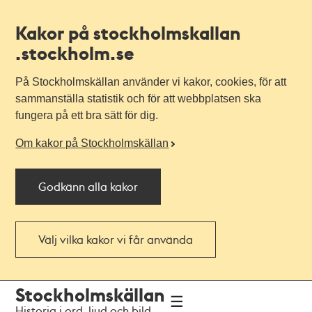
Kakor på stockholmskallan
.stockholm.se
På Stockholmskällan använder vi kakor, cookies, för att
sammanställa statistik och för att webbplatsen ska
fungera på ett bra sätt för dig.
Om kakor på Stockholmskällan
Godkänn alla kakor
Välj vilka kakor vi får använda
Till
Till
Stockholmskällan
navigationen
huvudinnehållet
Historia i ord, ljud och bild