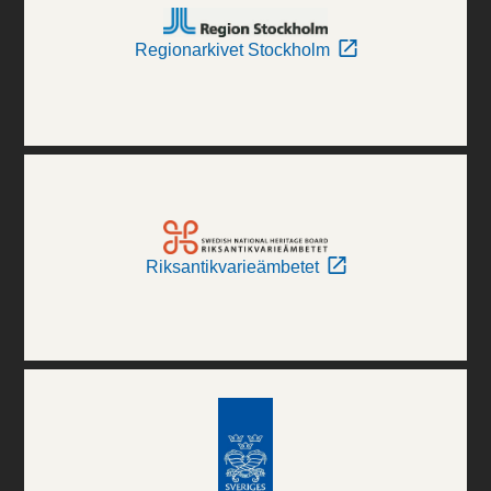
Regionarkivet Stockholm
Riksantikvarieämbetet