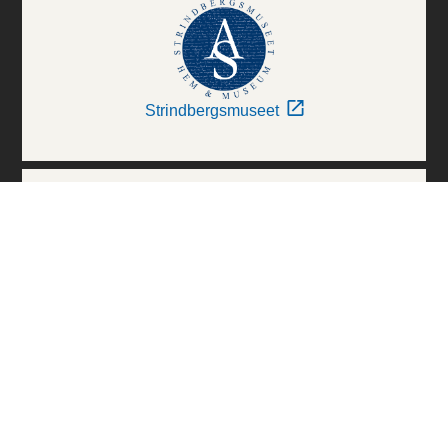
Strindbergsmuseet
Thielska Galleriet