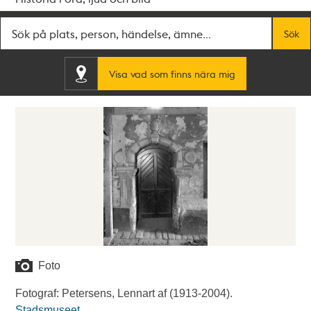
Fritextsök
Sök
Visa vad som finns nära mig
Foto
Fotograf: Petersens, Lennart af (1913-2004).
Stadsmuseet