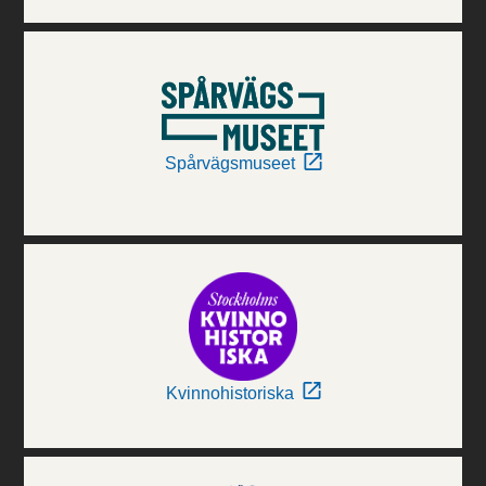
Spårvägsmuseet
Kvinnohistoriska