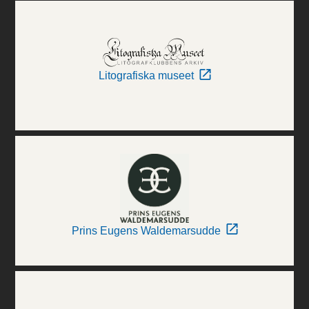
Litografiska museet
Prins Eugens Waldemarsudde