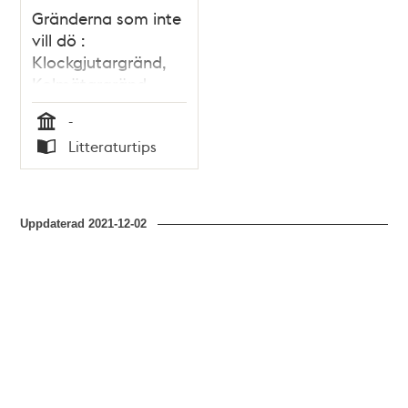
Gränderna som inte
vill dö :
Klockgjutargränd,
Kolmätargränd,
Stenbastugränd,
-
Salviigränd
Tid
Litteraturtips
Typ
Uppdaterad
2021-12-02