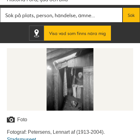
Fritextsök
Sök
Visa vad som finns nära mig
Foto
Fotograf: Petersens, Lennart af (1913-2004).
Stadsmuseet