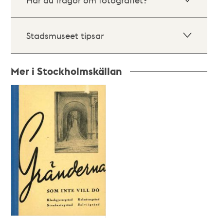
Stadsmuseet tipsar
Mer i Stockholmskällan
Relaterade
poster
och
teman