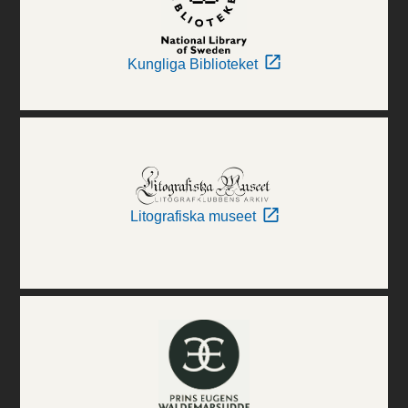
Kungliga Biblioteket
Litografiska museet