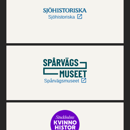
Sjöhistoriska
Spårvägsmuseet