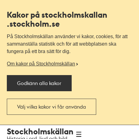
Kakor på stockholmskallan
.stockholm.se
På Stockholmskällan använder vi kakor, cookies, för att
sammanställa statistik och för att webbplatsen ska
fungera på ett bra sätt för dig.
Om kakor på Stockholmskällan
Godkänn alla kakor
Välj vilka kakor vi får använda
Till
Till
Stockholmskällan
navigationen
huvudinnehållet
Historia i ord, ljud och bild