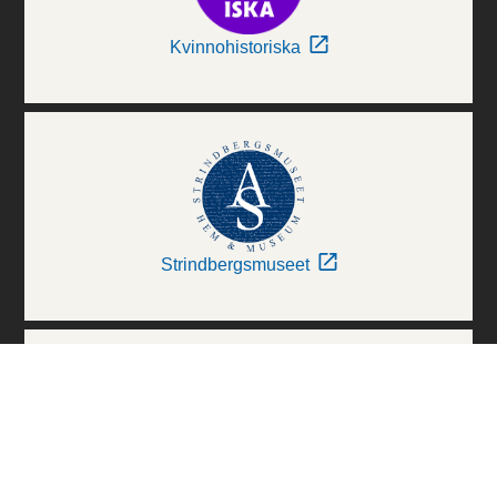
Kvinnohistoriska
Strindbergsmuseet
Thielska Galleriet