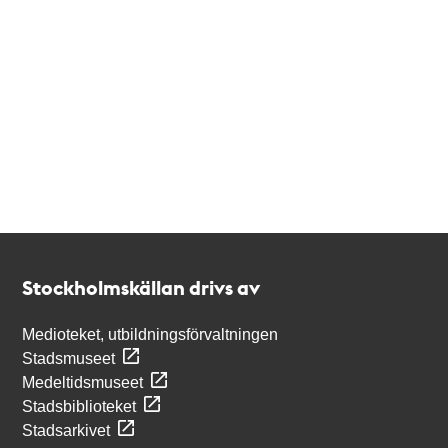
Kontakt
Stockholmskällan
Stockholmskällan drivs av
Medioteket, utbildningsförvaltningen
Stadsmuseet
Medeltidsmuseet
Stadsbiblioteket
Stadsarkivet