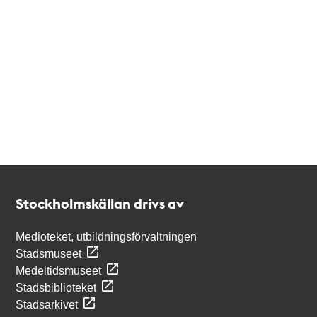
Kontakt
Stockholmskällan
Stockholmskällan drivs av
Medioteket, utbildningsförvaltningen
Stadsmuseet
Medeltidsmuseet
Stadsbiblioteket
Stadsarkivet