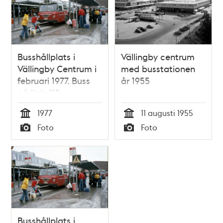
Busshållplats i
Vällingby centrum
Vällingby Centrum i
med busstationen
februari 1977. Buss
år 1955
på linje 115.
1977
11 augusti 1955
Tid
Tid
Foto
Foto
Typ
Typ
Busshållplats i