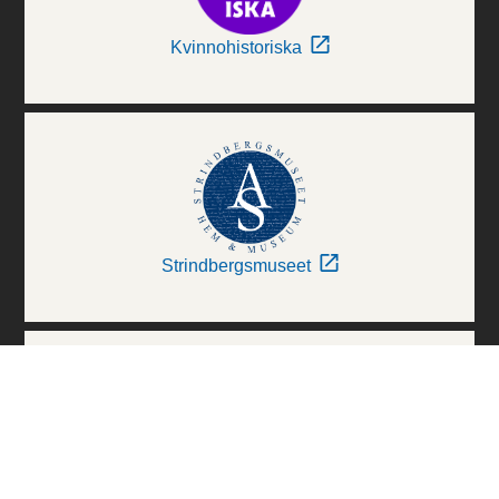
Kvinnohistoriska
Strindbergsmuseet
Thielska Galleriet