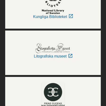
Kungliga Biblioteket
Litografiska museet