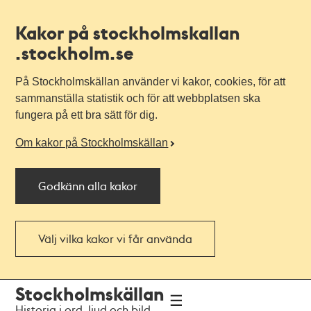
Kakor på stockholmskallan
.stockholm.se
På Stockholmskällan använder vi kakor, cookies, för att
sammanställa statistik och för att webbplatsen ska
fungera på ett bra sätt för dig.
Om kakor på Stockholmskällan
Godkänn alla kakor
Välj vilka kakor vi får använda
Till
Till
Stockholmskällan
navigationen
huvudinnehållet
Historia i ord, ljud och bild