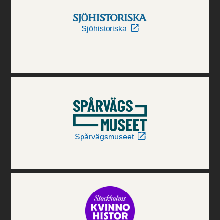
Sjöhistoriska
Spårvägsmuseet