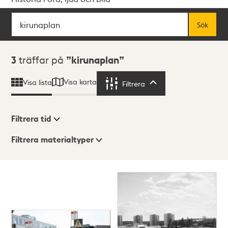
Sök
Fritextsök
Sök
Sökresultat
3
träffar på
kirunaplan
Visa karta
Visa lista
Filtrera
Filtrera
Filtrera tid
Filtrera materialtyper
Visningsläge
Totalt
3
träffar
Lista
Karta