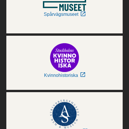
Spårvägsmuseet
Kvinnohistoriska