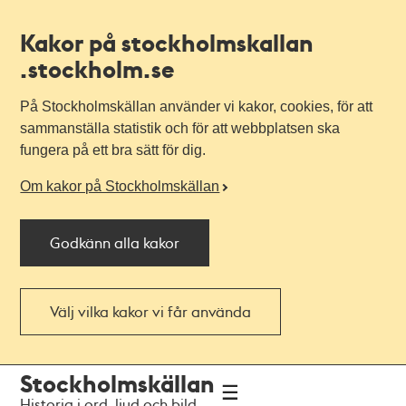
Kakor på stockholmskallan
.stockholm.se
På Stockholmskällan använder vi kakor, cookies, för att
sammanställa statistik och för att webbplatsen ska
fungera på ett bra sätt för dig.
Om kakor på Stockholmskällan
Godkänn alla kakor
Välj vilka kakor vi får använda
Till
Till
Stockholmskällan
navigationen
huvudinnehållet
Historia i ord, ljud och bild