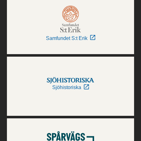
Samfundet S:t Erik
Sjöhistoriska