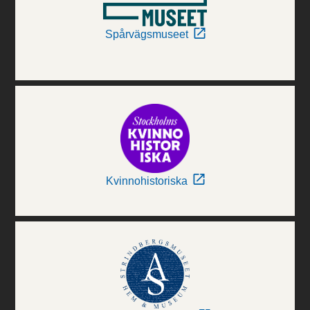
Spårvägsmuseet
Kvinnohistoriska