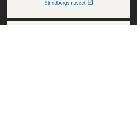
Strindbergsmuseet
Thielska Galleriet
Världskulturmuseerna