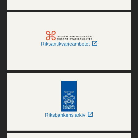
Riksantikvarieämbetet
Riksbankens arkiv