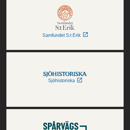
Samfundet S:t Erik
Sjöhistoriska