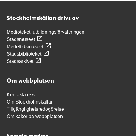
Kontakt
Stockholmskällan
Stockholmskällan drivs av
Medioteket, utbildningsförvaltningen
Stadsmuseet
Medeltidsmuseet
Stadsbiblioteket
Stadsarkivet
Om webbplatsen
Kontakta oss
Om Stockholmskällan
Tillgänglighetsredogörelse
Om kakor på webbplatsen
Sociala medier