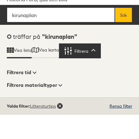
Sök
Fritextsök
Sök
Sökresultat
0
träffar på
kirunaplan
Visa karta
Visa lista
Filtrera
Filtrera
Filtrera tid
Filtrera materialtyper
Visningsläge
Totalt
Valda filter:
Litteraturtips
Rensa filter
0
träffar
Lista
Karta