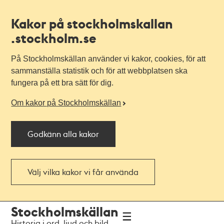
Kakor på stockholmskallan
.stockholm.se
På Stockholmskällan använder vi kakor, cookies, för att
sammanställa statistik och för att webbplatsen ska
fungera på ett bra sätt för dig.
Om kakor på Stockholmskällan
Godkänn alla kakor
Välj vilka kakor vi får använda
Till
Till
Stockholmskällan
navigationen
huvudinnehållet
Historia i ord, ljud och bild