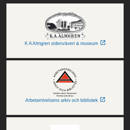
K A Almgren sidenväveri & museum
Arbetarrörelsens arkiv och bibliotek