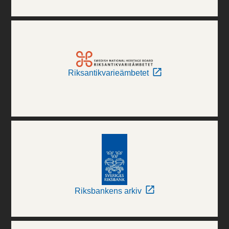
Riksantikvarieämbetet
Riksbankens arkiv