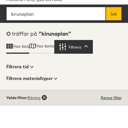
Sök
Fritextsök
Sök
Sökresultat
0
träffar på
kirunaplan
Visa karta
Visa lista
Filtrera
Filtrera
Filtrera tid
Filtrera materialtyper
Visningsläge
Totalt
Valda filter:
Ritning
Rensa filter
0
träffar
Lista
Karta