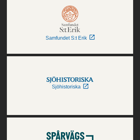
Samfundet S:t Erik
Sjöhistoriska