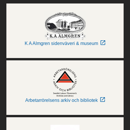
K A Almgren sidenväveri & museum
Arbetarrörelsens arkiv och bibliotek