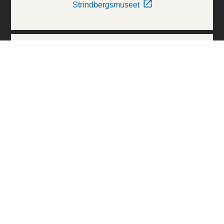
Strindbergsmuseet
Thielska Galleriet
Världskulturmuseerna