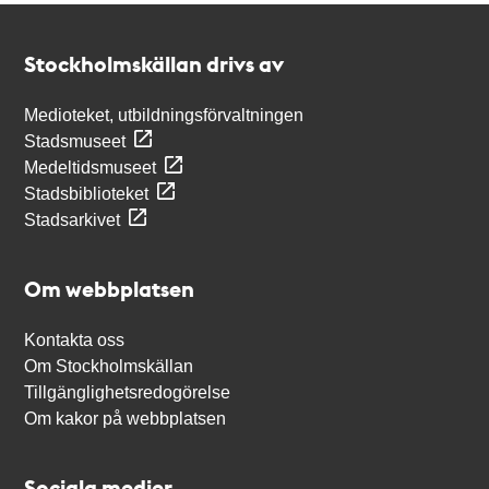
Kontakt
Stockholmskällan
Stockholmskällan drivs av
Medioteket, utbildningsförvaltningen
Stadsmuseet
Medeltidsmuseet
Stadsbiblioteket
Stadsarkivet
Om webbplatsen
Kontakta oss
Om Stockholmskällan
Tillgänglighetsredogörelse
Om kakor på webbplatsen
Sociala medier