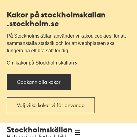
Kakor på stockholmskallan
.stockholm.se
På Stockholmskällan använder vi kakor, cookies, för att
sammanställa statistik och för att webbplatsen ska
fungera på ett bra sätt för dig.
Om kakor på Stockholmskällan
Godkänn alla kakor
Välj vilka kakor vi får använda
Till
Till
Stockholmskällan
navigationen
huvudinnehållet
Historia i ord, ljud och bild