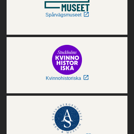
Spårvägsmuseet
Kvinnohistoriska