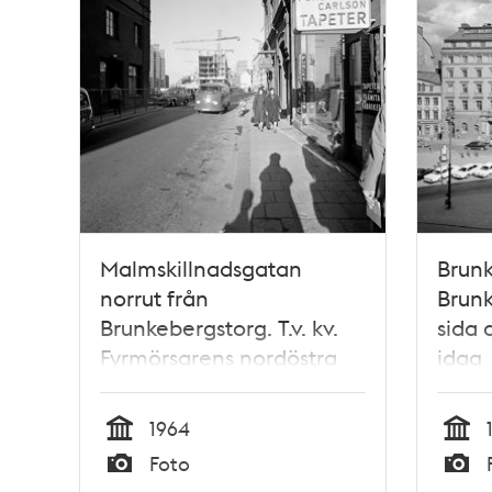
Malmskillnadsgatan
Brunk
norrut från
Brunk
Brunkebergstorg. T.v. kv.
sida 
Fyrmörsarens nordöstra
idag
hörn, Malmskillnadsgatan
3. T.h. Malmskillnadsgatan
1964
32, platsen för blivande
Tid
Tid
Foto
Gallerian
Typ
Typ