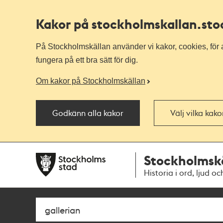
Kakor på stockholmskallan
.st
På Stockholmskällan använder vi kakor, cookies, för a
fungera på ett bra sätt för dig.
Om kakor på Stockholmskällan
Godkänn alla kakor
Välj vilka kak
Till
Till
Stockholmsk
navigationen
huvudinnehållet
Historia i ord, ljud oc
Sök
Fritextsök