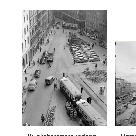
Brunkebergstorg söderut
Hamng