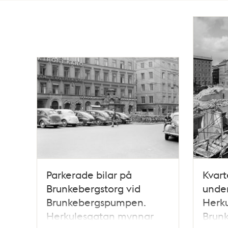
Totalt
27
träffar
Parkerade bilar på
Kvar
Brunkebergstorg vid
under
Brunkebergspumpen.
Herk
Herkulesgatan mynnar
Brunk