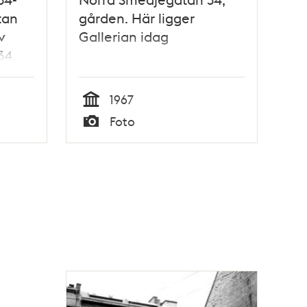
tan
gården. Här ligger
v
Gallerian idag
34.
 idag
1967
Tid
Foto
Typ