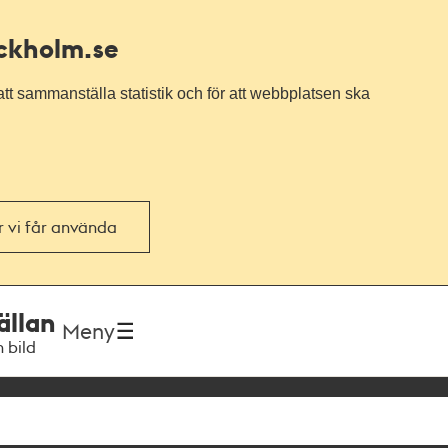
ockholm.se
tt sammanställa statistik och för att webbplatsen ska
or vi får använda
ällan
Meny
h bild