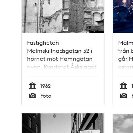
Fastigheten
Malmt
Malmskillnadsgatan 32 i
från 
hörnet mot Hamngatan
går 
riven. Kvarteret Åskslaget
öster
ingår i nuvarande kv.
delen
Trollhättan. Här ligger nu
1962
Gallerian
Tid
Tid
Foto
Typ
Typ