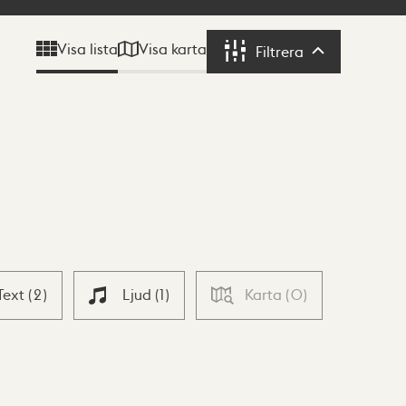
Visa karta
Visa lista
Filtrera
Filtrera
Text
(
2
)
Ljud
(
1
)
Karta
(
0
)