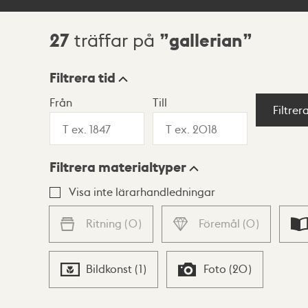
27
gallerian
träffar på
Sökresultat
Filtrera tid
Från
Till
Visningsläge
Filtrer
Filtrera materialtyper
Lista
Karta
Visa inte lärarhandledningar
Ritning
(
0
)
Föremål
(
0
)
Bildkonst
(
1
)
Foto
(
20
)