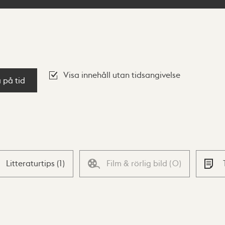
Visa innehåll utan tidsangivelse
a på tid
Litteraturtips
(
1
)
Film & rörlig bild
(
0
)