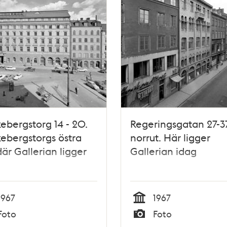
ebergstorg 14 - 20.
Regeringsgatan 27-3
ebergstorgs östra
norrut. Här ligger
där Gallerian ligger
Gallerian idag
1967
1967
Tid
Foto
Foto
Typ