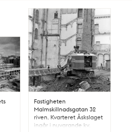
ets
Fastigheten
Malmskillnadsgatan 32
h
riven. Kvarteret Åskslaget
ingår i nuvarande kv.