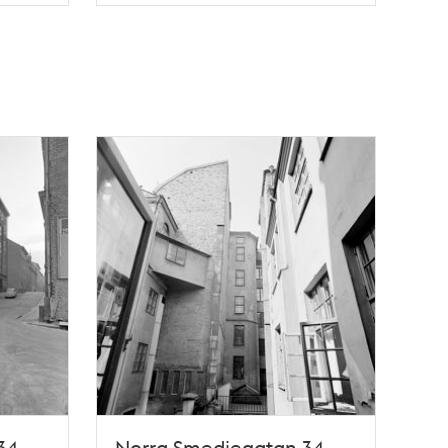
34-
Norra Smedjegatan 34,