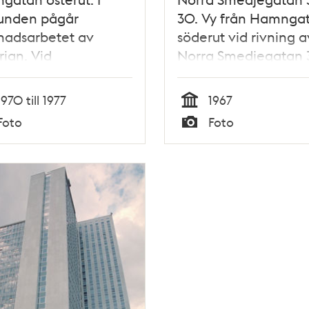
runden pågår
30. Vy från Hamnga
nadsarbetet av
söderut vid rivning a
rian. Vid
Norra Smedjegatan 
ingsgatan byggs kv.
Här ligger Gallerian
ern. T.v. ligger NK-
1970 till 1977
1967
uset
Tid
Foto
Foto
Typ