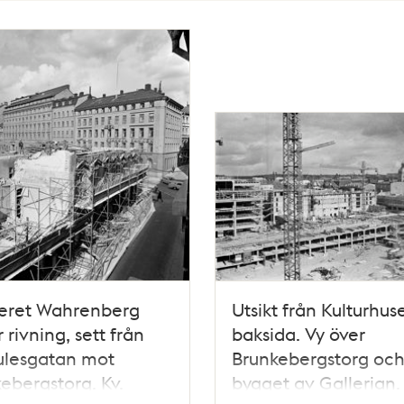
teret Wahrenberg
Utsikt från Kulturhus
 rivning, sett från
baksida. Vy över
ulesgatan mot
Brunkebergstorg oc
ebergstorg. Kv.
bygget av Gallerian.