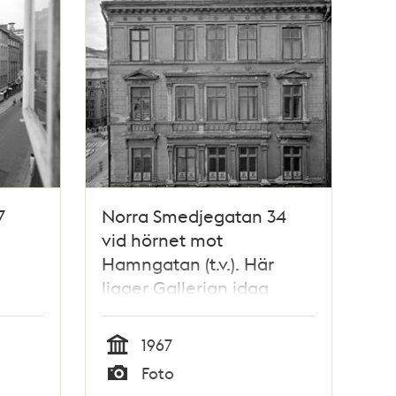
7
Norra Smedjegatan 34
vid hörnet mot
Hamngatan (t.v.). Här
ligger Gallerian idag
1967
Tid
Foto
Typ