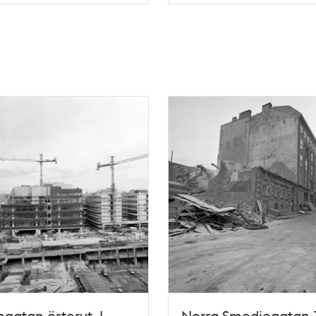
atan österut. I
Norra Smedjegatan 