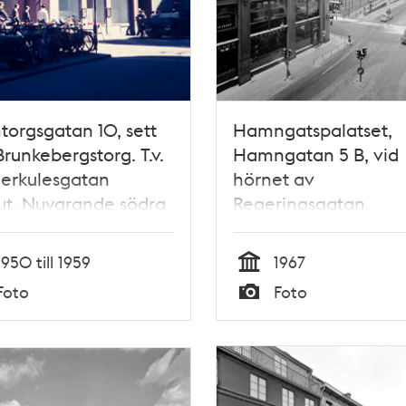
orgsgatan 10, sett
Hamngatspalatset,
Brunkebergstorg. T.v.
Hamngatan 5 B, vid
Herkulesgatan
hörnet av
ut. Nuvarande södra
Regeringsgatan.
 av Gallerian
Hamngatan 7-9, kv.
Åskslaget och kv.
1950 till 1959
1967
Trollhättan står inför
Tid
Foto
Foto
rivning (nu Gallerian
Typ
plats). I fonden
Malmskillnadsgatans
över Hamngatan.