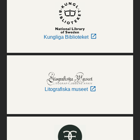
Kungliga Biblioteket
Litografiska museet