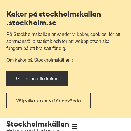
Kakor på stockholmskallan
.stockholm.se
På Stockholmskällan använder vi kakor, cookies, för att
sammanställa statistik och för att webbplatsen ska
fungera på ett bra sätt för dig.
Om kakor på Stockholmskällan
Godkänn alla kakor
Välj vilka kakor vi får använda
Till
Till
Stockholmskällan
navigationen
huvudinnehållet
Historia i ord, ljud och bild