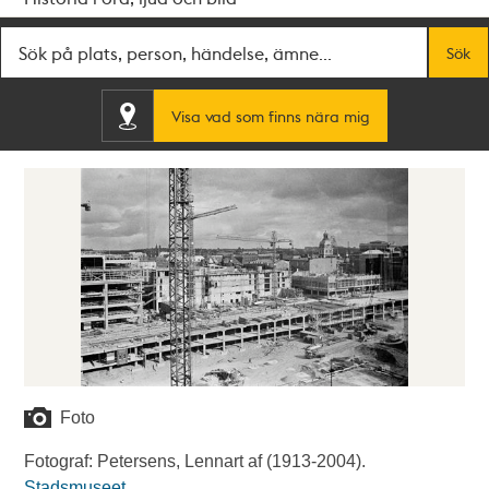
Fritextsök
Sök
Visa vad som finns nära mig
Foto
Fotograf: Petersens, Lennart af (1913-2004).
Stadsmuseet