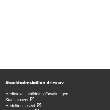
Kontakt
Stockholmskällan
Stockholmskällan drivs av
Medioteket, utbildningsförvaltningen
Stadsmuseet
Medeltidsmuseet