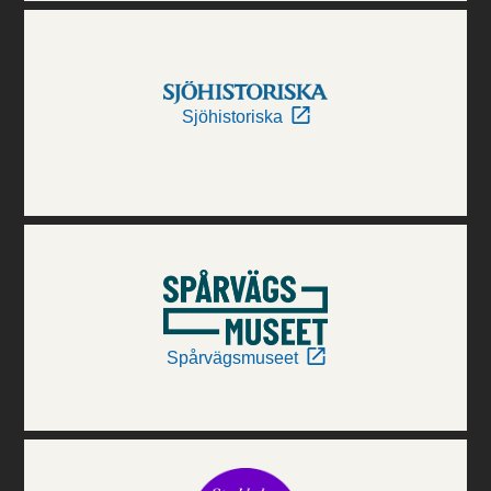
Sjöhistoriska
Spårvägsmuseet