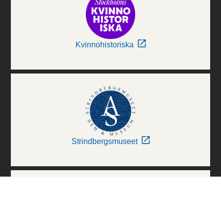
Kvinnohistoriska
Strindbergsmuseet