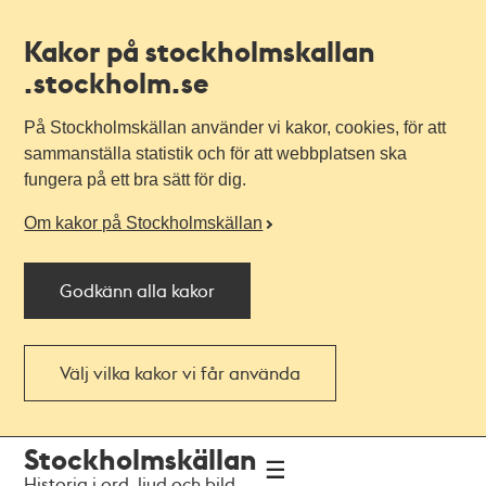
Kakor på stockholmskallan
.stockholm.se
På Stockholmskällan använder vi kakor, cookies, för att
sammanställa statistik och för att webbplatsen ska
fungera på ett bra sätt för dig.
Om kakor på Stockholmskällan
Godkänn alla kakor
Välj vilka kakor vi får använda
Till
Till
Stockholmskällan
navigationen
huvudinnehållet
Historia i ord, ljud och bild