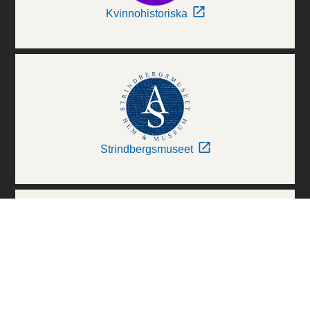
Kvinnohistoriska
Strindbergsmuseet
Thielska Galleriet