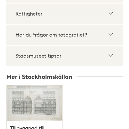
Rättigheter
Har du frågor om fotografiet?
Stadsmuseet tipsar
Mer i Stockholmskällan
Relaterade
poster
och
teman
Tillbyggnad till