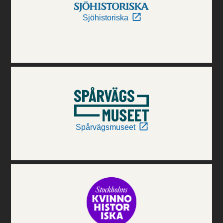
Sjöhistoriska
Spårvägsmuseet