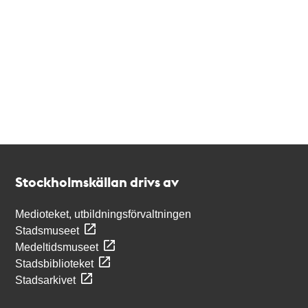
Kontakt
Stockholmskällan
Stockholmskällan drivs av
Medioteket, utbildningsförvaltningen
Stadsmuseet
Medeltidsmuseet
Stadsbiblioteket
Stadsarkivet