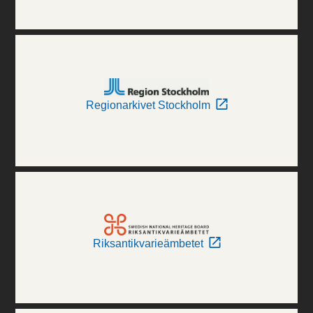
Regionarkivet Stockholm
Riksantikvarieämbetet