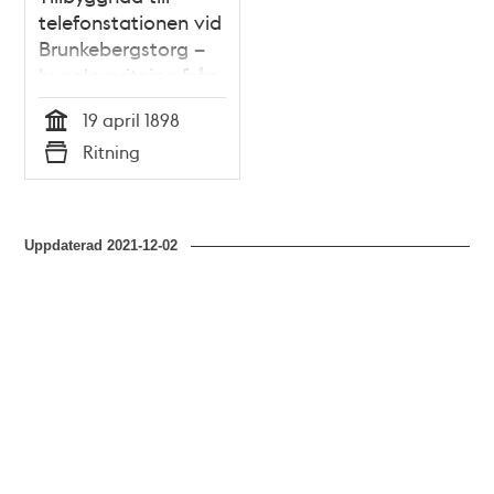
telefonstationen vid
Brunkebergstorg –
bygglovsritning från
1898
19 april 1898
Tid
Ritning
Typ
Uppdaterad
2021-12-02