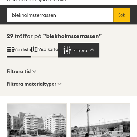
Sök
Fritextsök
Sök
Sökresultat
29
träffar på
blekholmsterrassen
Visa karta
Visa lista
Filtrera
Filtrera
Filtrera tid
Filtrera materialtyper
Visningsläge
Totalt
29
träffar
Lista
Karta