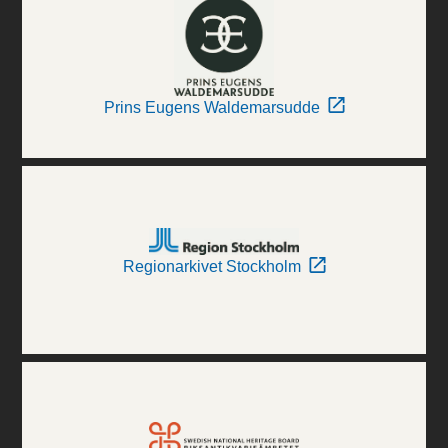
Prins Eugens Waldemarsudde
Regionarkivet Stockholm