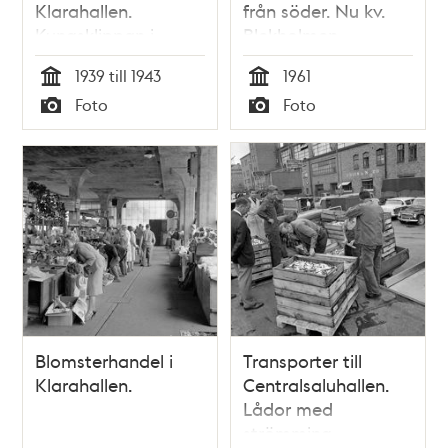
Klarahallen.
från söder. Nu kv.
Kungsklippan i
Blekholmen.
fonden
1939 till 1943
1961
Tid
Tid
Foto
Foto
Typ
Typ
Blomsterhandel i
Transporter till
Klarahallen.
Centralsaluhallen.
Lådor med
strömming.