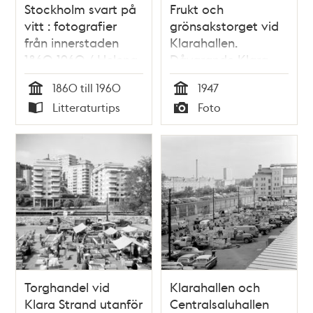
Stockholm svart på
Frukt och
vitt : fotografier
grönsakstorget vid
från innerstaden
Klarahallen.
1860-1960 / Helena
Dåvarande Klara
Friman
Strand och kv.
1860 till 1960
1947
Grönsakshallen. Kv.
Tid
Tid
Litteraturtips
Foto
Bolinders i fonden.
Typ
Typ
Torghandel vid
Klarahallen och
Klara Strand utanför
Centralsaluhallen