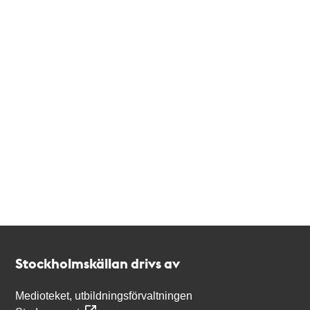
Kontakt
Stockholmskällan
Stockholmskällan drivs av
Medioteket, utbildningsförvaltningen