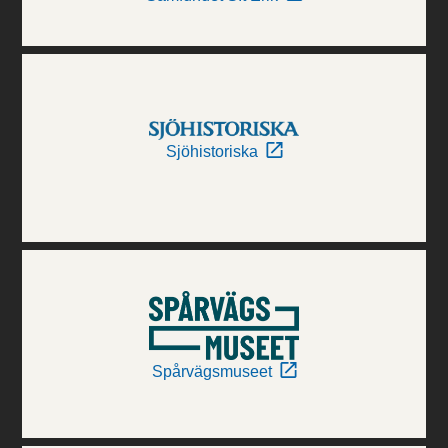
Sjöhistoriska
Spårvägsmuseet