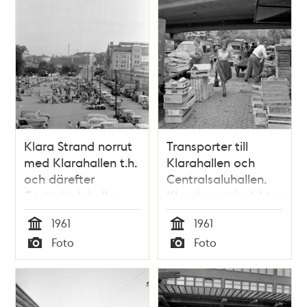
Klara Strand norrut
Transporter till
med Klarahallen t.h.
Klarahallen och
och därefter
Centralsaluhallen.
Centralsaluhallen.
Klarabergsviadukten
Tidigare kv.
passererar ovanför
1961
1961
Grönsakshallen, nu
Klara Strand.
Tid
Tid
Foto
Foto
kv. Blekholmen.
Typ
Typ