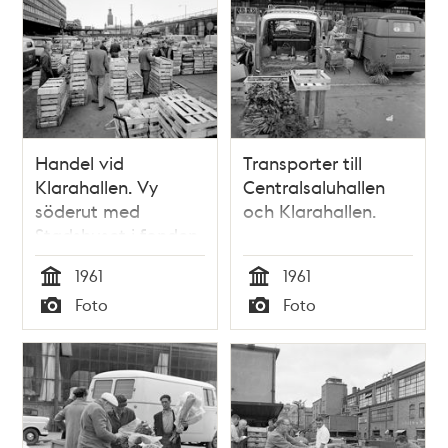
Handel vid
Transporter till
Klarahallen. Vy
Centralsaluhallen
söderut med
och Klarahallen.
Stadshuset i fonden.
1961
1961
Tid
Tid
Foto
Foto
Typ
Typ