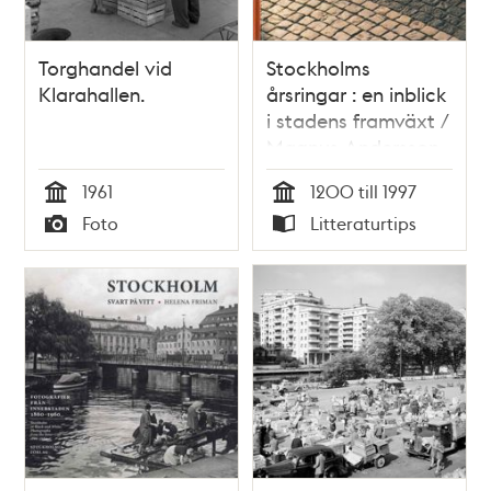
Torghandel vid
Stockholms
Klarahallen.
årsringar : en inblick
i stadens framväxt /
Magnus Andersson
1961
1200 till 1997
Tid
Tid
Foto
Litteraturtips
Typ
Typ