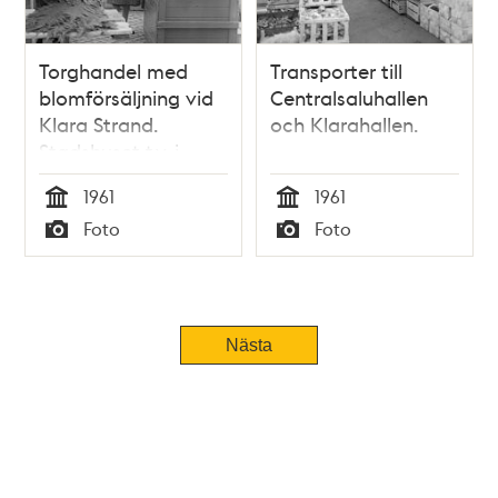
Torghandel med
Transporter till
blomförsäljning vid
Centralsaluhallen
Klara Strand.
och Klarahallen.
Stadshuset t.v. i
fonden.
1961
1961
Tid
Tid
Foto
Foto
Typ
Typ
Nästa