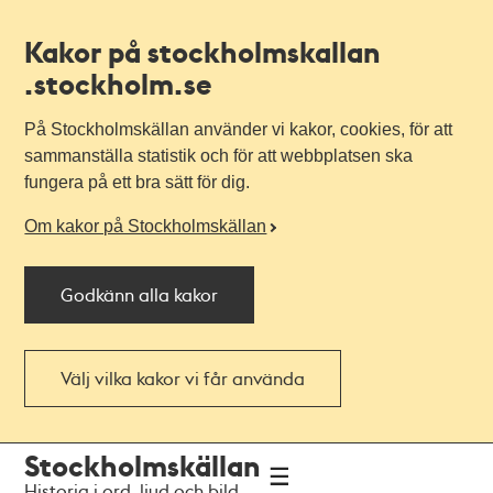
Kakor på stockholmskallan
.stockholm.se
På Stockholmskällan använder vi kakor, cookies, för att
sammanställa statistik och för att webbplatsen ska
fungera på ett bra sätt för dig.
Om kakor på Stockholmskällan
Godkänn alla kakor
Välj vilka kakor vi får använda
Till
Till
Stockholmskällan
navigationen
huvudinnehållet
Historia i ord, ljud och bild