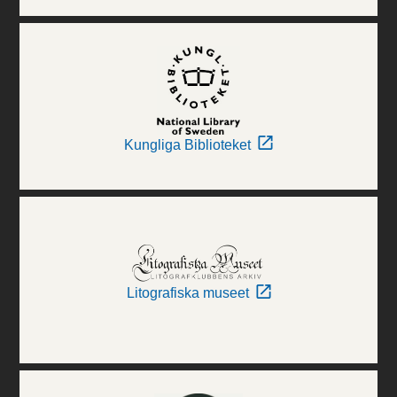
Kungliga Biblioteket
Litografiska museet