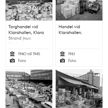
Torghandel vid
Handel vid
Klarahallen, Klara
Klarahallen.
Strand (nuv.
Blekholmsterrassen).
I bakgrunden Klara
1940 till 1945
1961
Sjö och Kungsholms
Tid
Tid
Foto
Foto
Strand (nuv.
Typ
Typ
Kungsbro Strand)