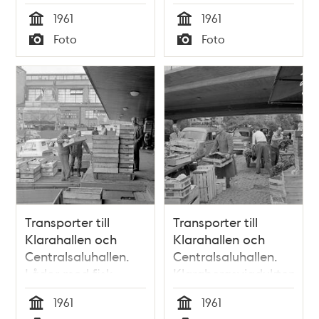
1961
1961
Tid
Tid
Foto
Foto
Typ
Typ
Transporter till
Transporter till
Klarahallen och
Klarahallen och
Centralsaluhallen.
Centralsaluhallen.
Lådor med fisk.
Klarabergsviadukten
passererar ovanför
1961
1961
Klara Strand.
Tid
Tid