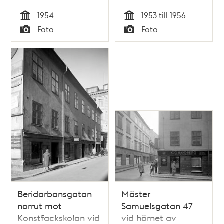
lastbil står på
norrut. Här ligger
1954
1953 till 1956
Beridarbansgatan.
numera Sergels Torg
Tid
Tid
Foto
Foto
Till vänster ligger
Typ
Typ
Konstfackskolan vid
Mäster
Samuelsgatan 44
och i fonden syns
Kungstornen.
Beridarbansgatan
Mäster
norrut mot
Samuelsgatan 47
Konstfackskolan vid
vid hörnet av