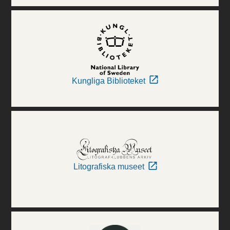
Kungliga Biblioteket
Litografiska museet