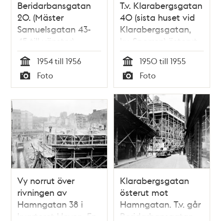
Beridarbansgatan
T.v. Klarabergsgatan
20. (Mäster
40 (sista huset vid
Samuelsgatan 43-
Klarabergsgatan,
45 till vänster).
kv. Sporren) österut.
Rivna kv. Stigbygeln
Sen övergår gatan i
1954 till 1956
1950 till 1955
Hamngatan 38 och
Tid
Tid
Foto
Foto
36 (kv. Hoven).
Typ
Typ
Gatan t.v. är
Beridarbansgatan.
T.h. kv. Skansen
Vy norrut över
Klarabergsgatan
rivningen av
österut mot
Hamngatan 38 i
Hamngatan. T.v. går
kvarteret Hoven. En
Beridarbansgatan