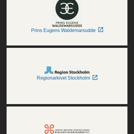
Prins Eugens Waldemarsudde
Regionarkivet Stockholm