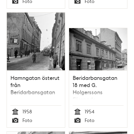
Foto
Foto
Stigbygeln och
Typ
Typ
Hoven. Numera
platsen för 5:e
höghuset. I bildens
högra kant går
Beridarbansgatan.
Hamngatan österut
Beridarbansgatan
från
18 med G.
Beridarbansgatan
Holgerssons
Förenade
Bilreparationer.
1958
1954
Beridarbansgatan
Tid
Tid
Foto
Foto
går söderut mot
Typ
Typ
Hamngatan 19 (GCI).