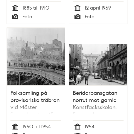
fonden ligger
Telegrafverket i kv.
1885 till 1910
12 april 1969
Tekniska skolan från
Fyrmörsaren.
Tid
Tid
Foto
Foto
1945
Beridarbansgatan
Typ
Typ
Konstfackskolan
på stolpar
Folksamling på
Beridarbansgatan
provisoriska träbron
norrut mot gamla
vid Mäster
Konstfacksskolan.
Samuelsgatan 45.
En varmkorv-
Vy söderut med
försäljare står vid
1950 till 1954
1954
rivning av kvarteren
trottoaren
Tid
Tid