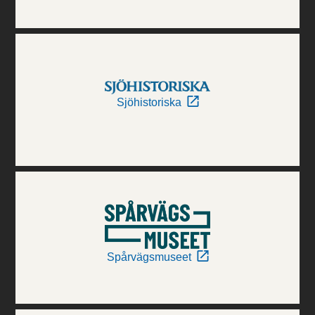
Sjöhistoriska
Spårvägsmuseet