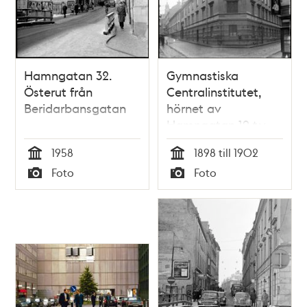
Hamngatan 32.
Gymnastiska
Österut från
Centralinstitutet,
Beridarbansgatan
hörnet av
Hamngatan 19 t.v.
och
1958
1898 till 1902
Beridarbansgatan
Tid
Tid
Foto
Foto
Typ
Typ