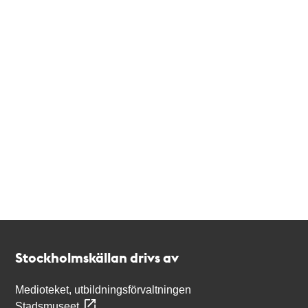
Kontakt
Stockholmskällan
Stockholmskällan drivs av
Medioteket, utbildningsförvaltningen
Stadsmuseet