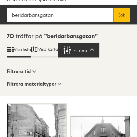
Sök
Fritextsök
Sök
Sökresultat
70
träffar på
beridarbansgatan
Visa karta
Visa lista
Filtrera
Filtrera
Filtrera tid
Filtrera materialtyper
Visningsläge
Totalt
70
träffar
Lista
Karta