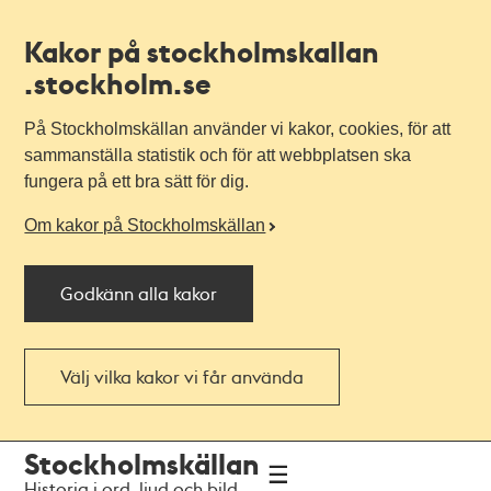
Kakor på stockholmskallan
.stockholm.se
På Stockholmskällan använder vi kakor, cookies, för att
sammanställa statistik och för att webbplatsen ska
fungera på ett bra sätt för dig.
Om kakor på Stockholmskällan
Godkänn alla kakor
Välj vilka kakor vi får använda
Till
Till
Stockholmskällan
navigationen
huvudinnehållet
Historia i ord, ljud och bild