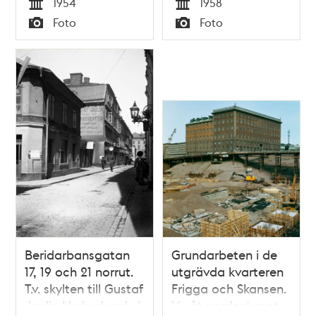
1954
1958
G.C.I. Gymnastiska
Tid
Tid
Foto
Foto
Centralinstitutet
Typ
Typ
Beridarbansgatan
Grundarbeten i de
17, 19 och 21 norrut.
utgrävda kvarteren
T.v. skylten till Gustaf
Frigga och Skansen.
Joulin Hyrkuskverk. I
Vy åt nordost mot