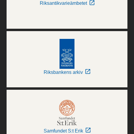
Riksantikvarieämbetet
Riksbankens arkiv
Samfundet S:t Erik