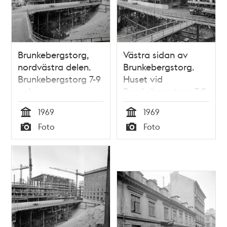
Brunkebergstorg,
Västra sidan av
nordvästra delen.
Brunkebergstorg.
Brunkebergstorg 7-9
Huset vid
och
Brunkebergstorg 7-9
Beridarbansgatan 1-
och
1969
1969
5 byggs. T.h. är
Beridarbansgatan 1
Tid
Tid
Foto
Foto
Telestyrelsens hus,
byggs
Typ
Typ
där kommer
Riksbanken att
byggas. T.v.
Vattugatan västerut