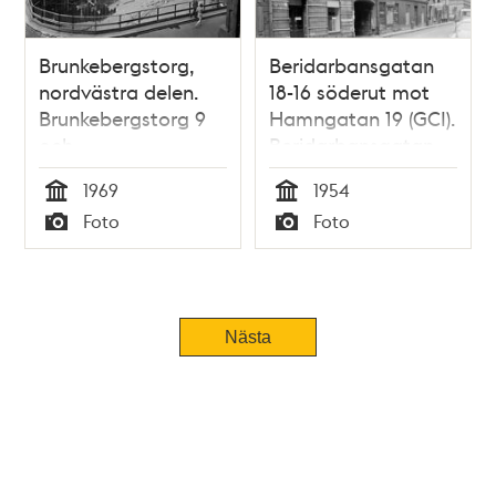
Brunkebergstorg,
Beridarbansgatan
nordvästra delen.
18-16 söderut mot
Brunkebergstorg 9
Hamngatan 19 (GCI).
och
Beridarbansgatan
Beridarbansgatan 1-
slutar vid
1969
1954
5 byggs. T.h. är
Brunkebergstorg där
Tid
Tid
Foto
Foto
Telestyrelsens hus,
man ser hörnet på
Typ
Typ
där kommer
Telestyrelsens
Riksbanken att
byggnad. Vid
byggas
Hamngatan 19
ligger nu fontänen
Nästa
på Sergels Torg