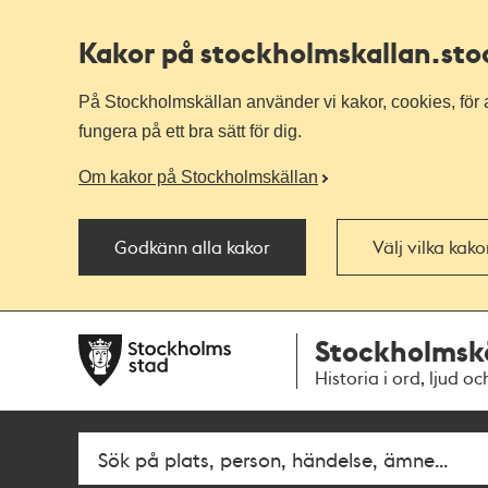
Kakor på stockholmskallan
.st
På Stockholmskällan använder vi kakor, cookies, för a
fungera på ett bra sätt för dig.
Om kakor på Stockholmskällan
Godkänn alla kakor
Välj vilka kak
Till
Till
Stockholmsk
navigationen
huvudinnehållet
Historia i ord, ljud oc
Fritextsök