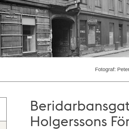
Fotograf: Pete
Beridarbansgat
Holgerssons Fö