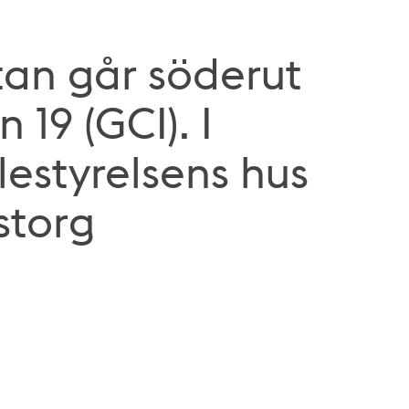
an går söderut
19 (GCI). I
estyrelsens hus
storg