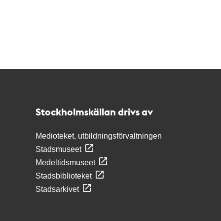
Kontakt
Stockholmskällan
Stockholmskällan drivs av
Medioteket, utbildningsförvaltningen
Stadsmuseet
Medeltidsmuseet
Stadsbiblioteket
Stadsarkivet