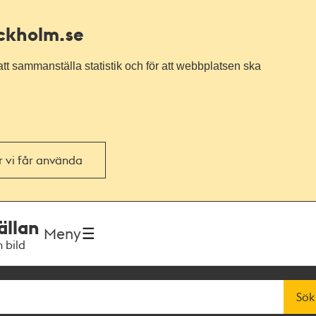
ockholm.se
tt sammanställa statistik och för att webbplatsen ska
or vi får använda
ällan
Meny
h bild
Sök