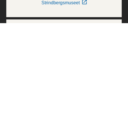
Strindbergsmuseet
Thielska Galleriet
Världskulturmuseerna