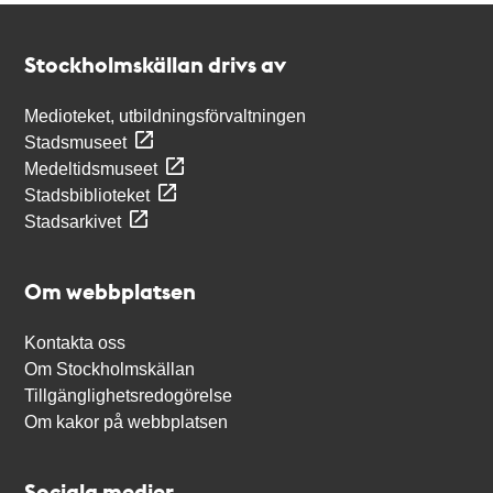
Kontakt
Stockholmskällan
Stockholmskällan drivs av
Medioteket, utbildningsförvaltningen
Stadsmuseet
Medeltidsmuseet
Stadsbiblioteket
Stadsarkivet
Om webbplatsen
Kontakta oss
Om Stockholmskällan
Tillgänglighetsredogörelse
Om kakor på webbplatsen
Sociala medier