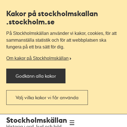
Kakor på stockholmskallan
.stockholm.se
På Stockholmskällan använder vi kakor, cookies, för att
sammanställa statistik och för att webbplatsen ska
fungera på ett bra sätt för dig.
Om kakor på Stockholmskällan
Godkänn alla kakor
Välj vilka kakor vi får använda
Till
Till
Stockholmskällan
navigationen
huvudinnehållet
Historia i ord, ljud och bild