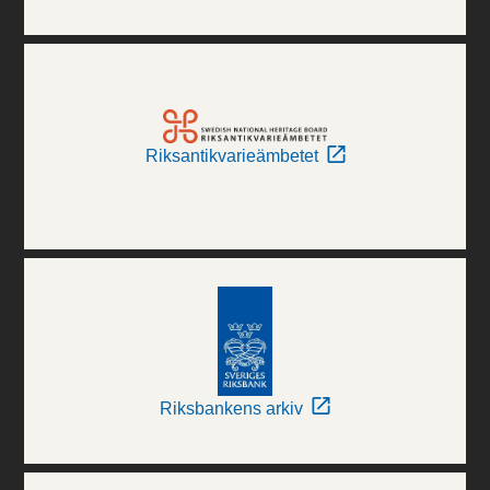
Riksantikvarieämbetet
Riksbankens arkiv