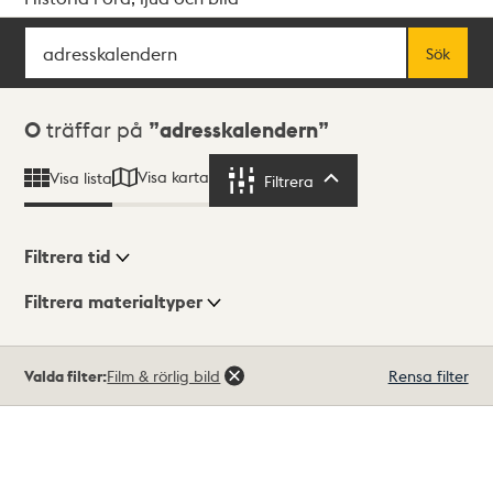
Sök
Fritextsök
Sök
Sökresultat
0
träffar på
adresskalendern
Visa karta
Visa lista
Filtrera
Filtrera
Filtrera tid
Filtrera materialtyper
Visningsläge
Totalt
Valda filter:
Film & rörlig bild
Rensa filter
0
träffar
Lista
Karta