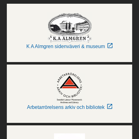
K A Almgren sidenväveri & museum
Arbetarrörelsens arkiv och bibliotek