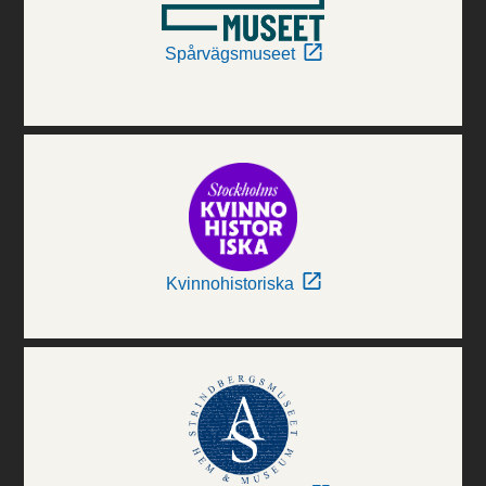
Spårvägsmuseet
Kvinnohistoriska