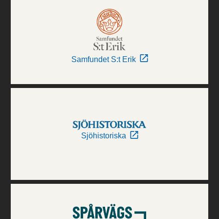
Samfundet S:t Erik
Sjöhistoriska