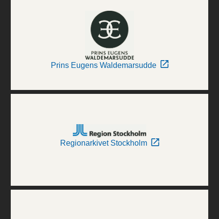
Prins Eugens Waldemarsudde
Regionarkivet Stockholm