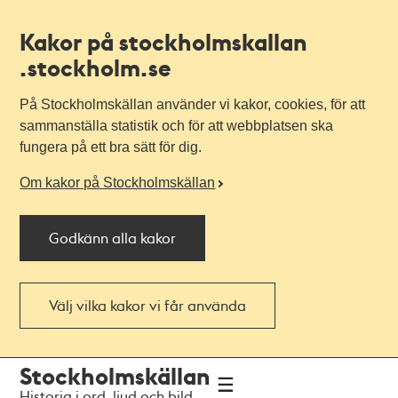
Kakor på stockholmskallan
.stockholm.se
På Stockholmskällan använder vi kakor, cookies, för att
sammanställa statistik och för att webbplatsen ska
fungera på ett bra sätt för dig.
Om kakor på Stockholmskällan
Godkänn alla kakor
Välj vilka kakor vi får använda
Till
Till
Stockholmskällan
navigationen
huvudinnehållet
Historia i ord, ljud och bild