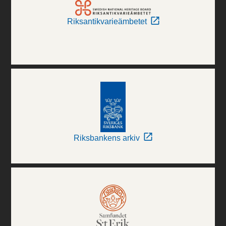
Riksantikvarieämbetet
Riksbankens arkiv