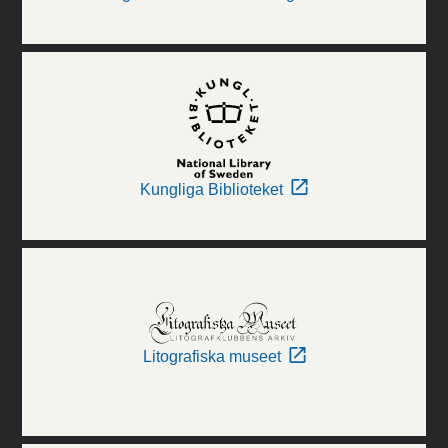
Kungliga Biblioteket
Litografiska museet