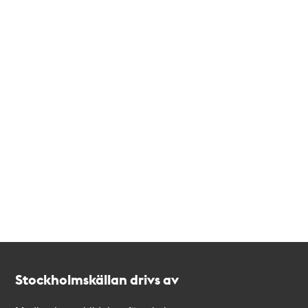
Kontakt
Stockholmskällan
Stockholmskällan drivs av