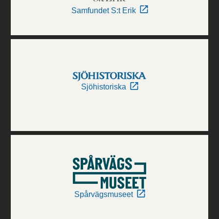
Samfundet S:t Erik
Sjöhistoriska
Spårvägsmuseet