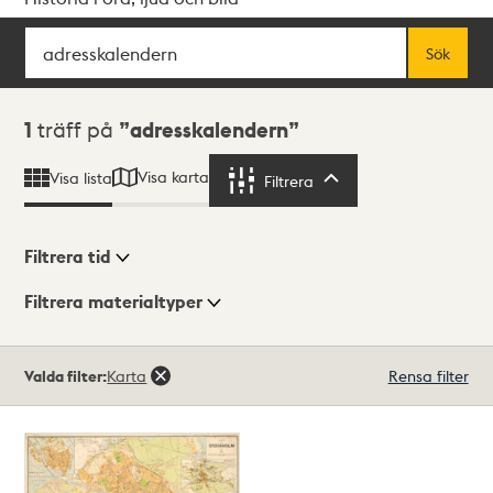
Sök
Fritextsök
Sök
Sökresultat
1
träff på
adresskalendern
Visa karta
Visa lista
Filtrera
Filtrera
Filtrera tid
Filtrera materialtyper
Visningsläge
Totalt
Valda filter:
Karta
Rensa filter
1
träffar
Lista
Karta