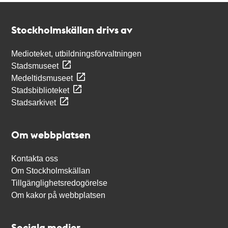
Kontakt
Stockholmskällan
Stockholmskällan drivs av
Medioteket, utbildningsförvaltningen
Stadsmuseet
Medeltidsmuseet
Stadsbiblioteket
Stadsarkivet
Om webbplatsen
Kontakta oss
Om Stockholmskällan
Tillgänglighetsredogörelse
Om kakor på webbplatsen
Sociala medier