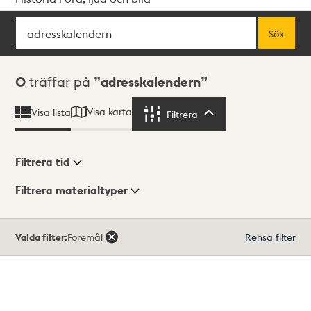
Sök
Fritextsök
Sök
Sökresultat
0
träffar på
adresskalendern
Visa karta
Visa lista
Filtrera
Filtrera
Filtrera tid
Filtrera materialtyper
Visningsläge
Totalt
Valda filter:
Föremål
Rensa filter
0
träffar
Lista
Karta