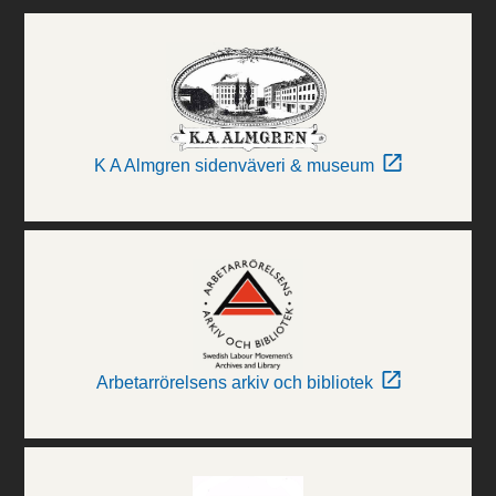
K A Almgren sidenväveri & museum
Arbetarrörelsens arkiv och bibliotek