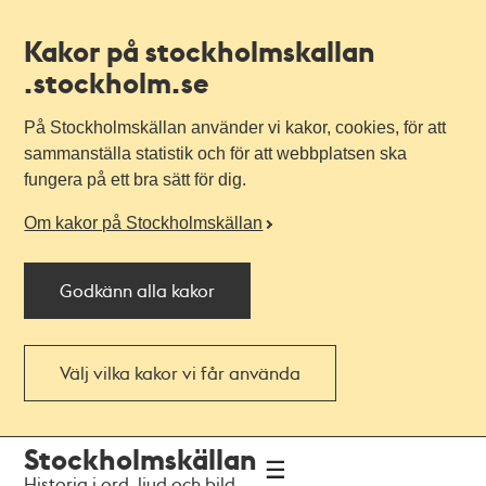
Kakor på stockholmskallan
.stockholm.se
På Stockholmskällan använder vi kakor, cookies, för att
sammanställa statistik och för att webbplatsen ska
fungera på ett bra sätt för dig.
Om kakor på Stockholmskällan
Godkänn alla kakor
Välj vilka kakor vi får använda
Till
Till
Stockholmskällan
navigationen
huvudinnehållet
Historia i ord, ljud och bild