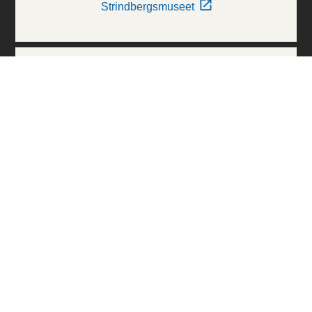
Strindbergsmuseet
Thielska Galleriet
Världskulturmuseerna