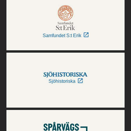
Samfundet S:t Erik
Sjöhistoriska