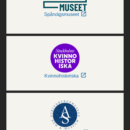
Spårvägsmuseet
Kvinnohistoriska