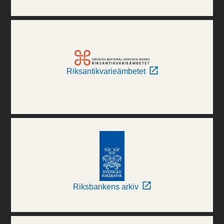
Riksantikvarieämbetet
Riksbankens arkiv