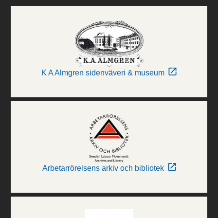
K A Almgren sidenväveri & museum
Arbetarrörelsens arkiv och bibliotek