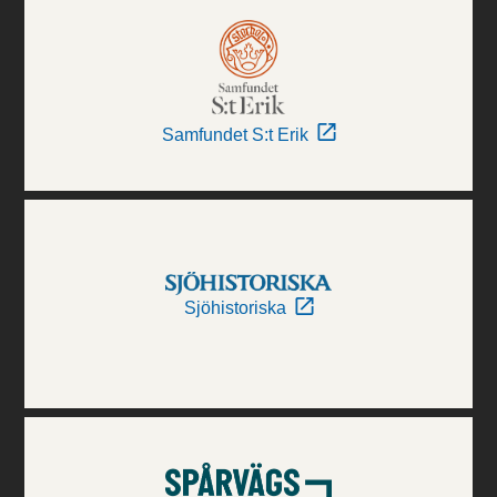
Samfundet S:t Erik
Sjöhistoriska