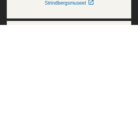
Strindbergsmuseet
Thielska Galleriet
Världskulturmuseerna