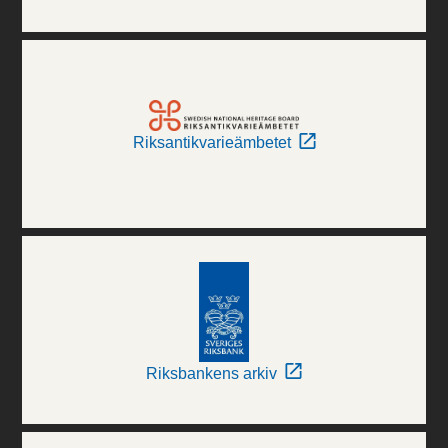
Riksantikvarieämbetet
Riksbankens arkiv