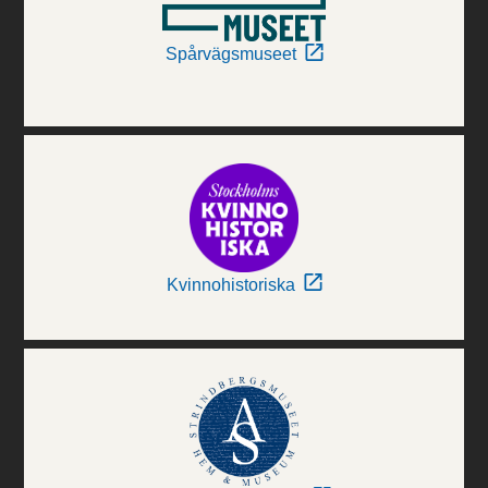
Spårvägsmuseet
Kvinnohistoriska