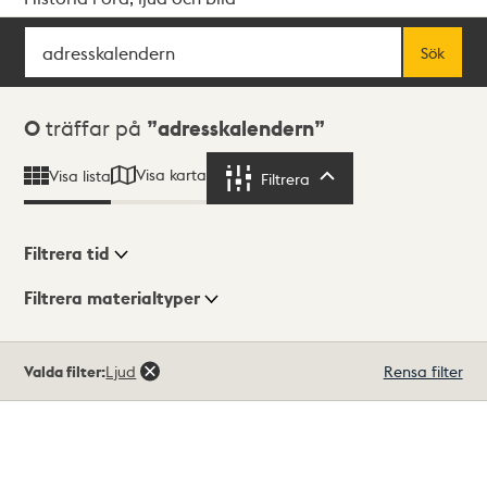
Sök
Fritextsök
Sök
Sökresultat
0
träffar på
adresskalendern
Visa karta
Visa lista
Filtrera
Filtrera
Filtrera tid
Filtrera materialtyper
Visningsläge
Totalt
Valda filter:
Ljud
Rensa filter
0
träffar
Lista
Karta