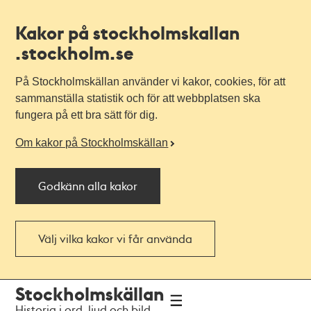
Kakor på stockholmskallan
.stockholm.se
På Stockholmskällan använder vi kakor, cookies, för att
sammanställa statistik och för att webbplatsen ska
fungera på ett bra sätt för dig.
Om kakor på Stockholmskällan
Godkänn alla kakor
Välj vilka kakor vi får använda
Till
Till
Stockholmskällan
navigationen
huvudinnehållet
Historia i ord, ljud och bild