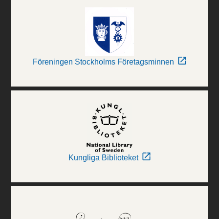
Föreningen Stockholms Företagsminnen
Kungliga Biblioteket