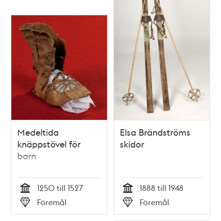
Medeltida
Elsa Brändströms
knäppstövel för
skidor
barn
1250 till 1527
1888 till 1948
Tid
Tid
Föremål
Föremål
Typ
Typ