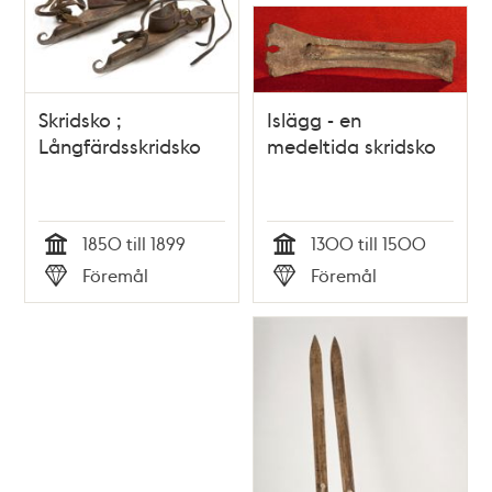
Skridsko ;
Islägg - en
Långfärdsskridsko
medeltida skridsko
1850 till 1899
1300 till 1500
Tid
Tid
Föremål
Föremål
Typ
Typ