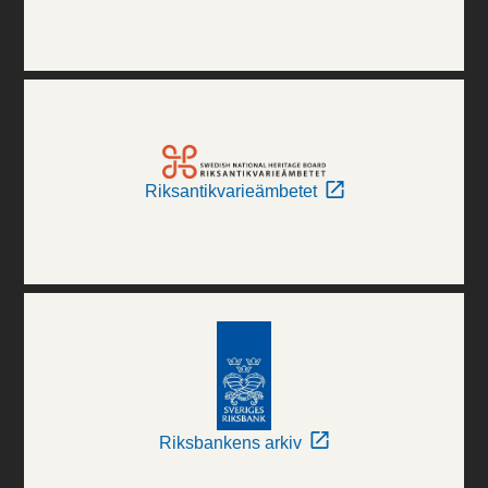
Riksantikvarieämbetet
Riksbankens arkiv