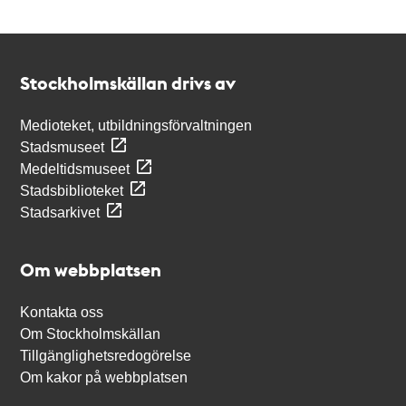
Kontakt
Stockholmskällan
Stockholmskällan drivs av
Medioteket, utbildningsförvaltningen
Stadsmuseet
Medeltidsmuseet
Stadsbiblioteket
Stadsarkivet
Om webbplatsen
Kontakta oss
Om Stockholmskällan
Tillgänglighetsredogörelse
Om kakor på webbplatsen