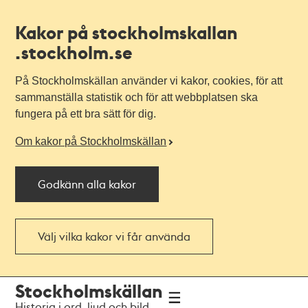
Kakor på stockholmskallan
.stockholm.se
På Stockholmskällan använder vi kakor, cookies, för att
sammanställa statistik och för att webbplatsen ska
fungera på ett bra sätt för dig.
Om kakor på Stockholmskällan
Godkänn alla kakor
Välj vilka kakor vi får använda
Till
Till
Stockholmskällan
navigationen
huvudinnehållet
Historia i ord, ljud och bild