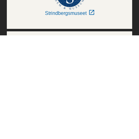
Strindbergsmuseet
Thielska Galleriet
Världskulturmuseerna