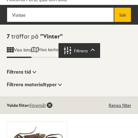
Sök
Fritextsök
Sök
Sökresultat
7
träffar på
Vinter
Visa karta
Visa lista
Filtrera
Filtrera
Filtrera tid
Filtrera materialtyper
Visningsläge
Totalt
Valda filter:
Föremål
Rensa filter
7
träffar
Lista
Karta