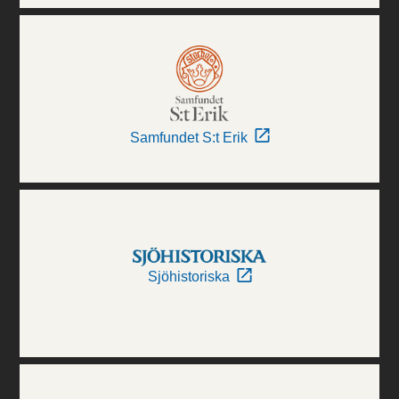
Samfundet S:t Erik
Sjöhistoriska