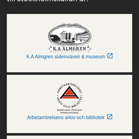
K A Almgren sidenväveri & museum
Arbetarrörelsens arkiv och bibliotek