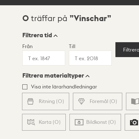
0
Vinschar
träffar på
Sökresultat
Filtrera tid
Från
Till
Visningsläge
Filtrer
Filtrera materialtyper
Lista
Karta
Visa inte lärarhandledningar
Ritning
(
0
)
Föremål
(
0
)
Karta
(
0
)
Bildkonst
(
0
)