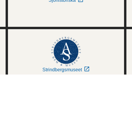
Sjöhistoriska
Strindbergsmuseet