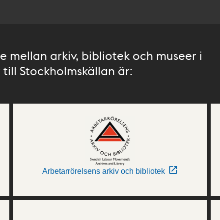
 mellan arkiv, bibliotek och museer i
till Stockholmskällan är:
Arbetarrörelsens arkiv och bibliotek