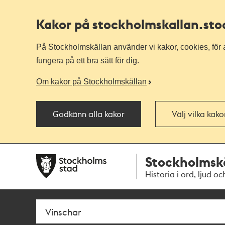
Kakor på stockholmskallan
.st
På Stockholmskällan använder vi kakor, cookies, för a
fungera på ett bra sätt för dig.
Om kakor på Stockholmskällan
Godkänn alla kakor
Välj vilka kak
Till
Till
Stockholmsk
navigationen
huvudinnehållet
Historia i ord, ljud oc
Sök
Fritextsök