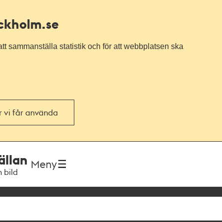
ockholm.se
tt sammanställa statistik och för att webbplatsen ska
or vi får använda
ällan
Meny
h bild