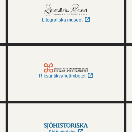
Litografiska museet
Riksantikvarieämbetet