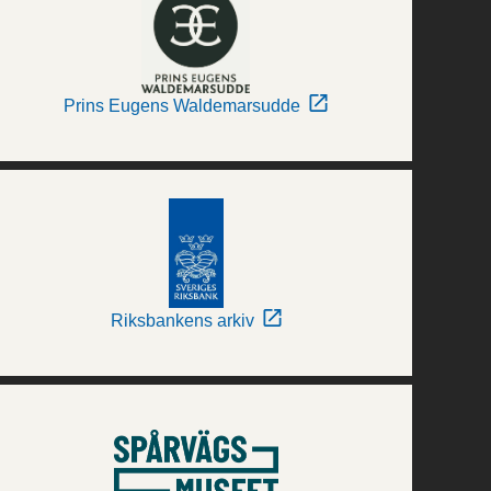
Prins Eugens Waldemarsudde
Riksbankens arkiv