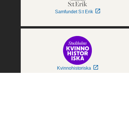
Samfundet S:t Erik
Kvinnohistoriska
Världskulturmuseerna