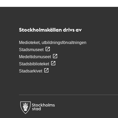
Kontakt
Stockholmskällan
Stockholmskällan drivs av
Medioteket, utbildningsförvaltningen
Stadsmuseet
Medeltidsmuseet
Stadsbiblioteket
Stadsarkivet