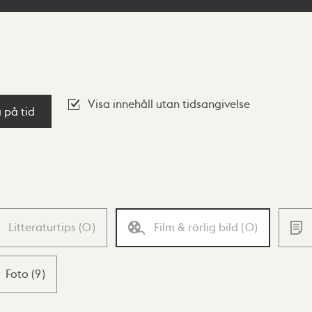
Visa innehåll utan tidsangivelse
a på tid
Litteraturtips
(
0
)
Film & rörlig bild
(
0
)
Foto
(
9
)