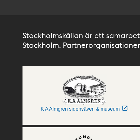
Stockholmskällan är ett samarbete
Stockholm. Partnerorganisationer 
K A Almgren sidenväveri & museum