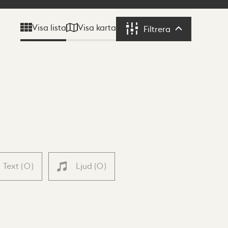
Visa karta
Visa lista
Filtrera
Filtrera
Text
(
0
)
Ljud
(
0
)