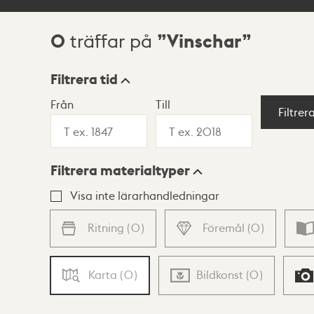
0
Vinschar
träffar på
Sökresultat
Filtrera tid
Från
Till
Visningsläge
Filtrer
Filtrera materialtyper
Lista
Karta
Visa inte lärarhandledningar
Ritning
(
0
)
Föremål
(
0
)
Karta
(
0
)
Bildkonst
(
0
)