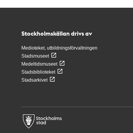
Kontakt
Stockholmskällan
Stockholmskällan drivs av
Medioteket, utbildningsförvaltningen
Stadsmuseet
Medeltidsmuseet
Stadsbiblioteket
Stadsarkivet