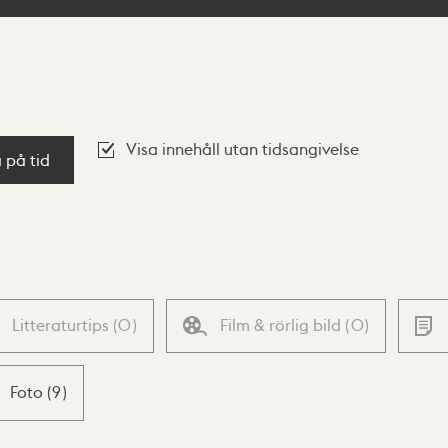
Visa innehåll utan tidsangivelse
a på tid
Litteraturtips
(
0
)
Film & rörlig bild
(
0
)
Foto
(
9
)