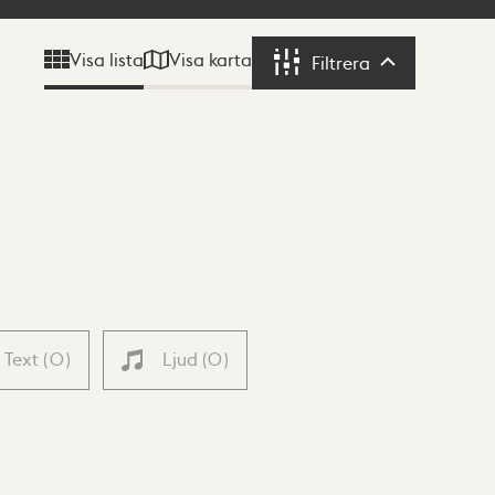
Visa karta
Visa lista
Filtrera
Filtrera
Text
(
0
)
Ljud
(
0
)