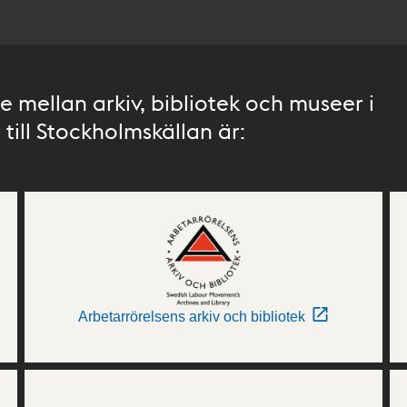
 mellan arkiv, bibliotek och museer i
till Stockholmskällan är:
Arbetarrörelsens arkiv och bibliotek