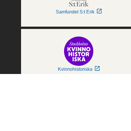
Samfundet S:t Erik
Kvinnohistoriska
Världskulturmuseerna