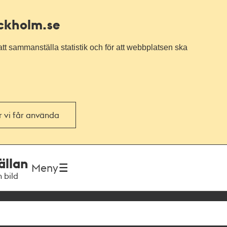
ockholm.se
tt sammanställa statistik och för att webbplatsen ska
or vi får använda
ällan
Meny
h bild