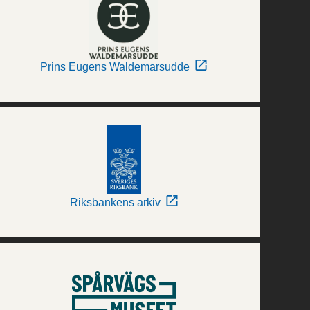
Prins Eugens Waldemarsudde
Riksbankens arkiv