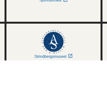
Sjöhistoriska
Strindbergsmuseet