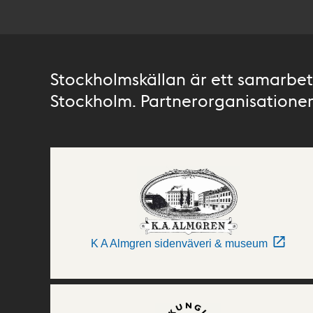
Stockholmskällan är ett samarbete
Stockholm. Partnerorganisationer 
K A Almgren sidenväveri & museum