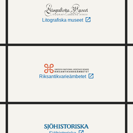
Litografiska museet
Riksantikvarieämbetet