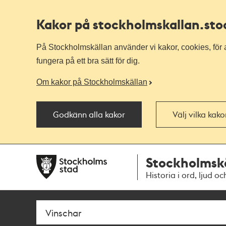
Kakor på stockholmskallan
.st
På Stockholmskällan använder vi kakor, cookies, för a
fungera på ett bra sätt för dig.
Om kakor på Stockholmskällan
Godkänn alla kakor
Välj vilka kak
Till
Till
Stockholmsk
navigationen
huvudinnehållet
Historia i ord, ljud oc
Sök
Fritextsök