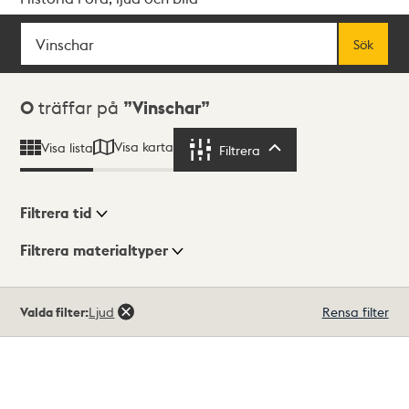
Sök
Fritextsök
Sök
Sökresultat
0
träffar på
Vinschar
Visa karta
Visa lista
Filtrera
Filtrera
Filtrera tid
Filtrera materialtyper
Visningsläge
Totalt
Valda filter:
Ljud
Rensa filter
0
träffar
Lista
Karta