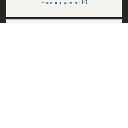
Strindbergsmuseet
Thielska Galleriet
Världskulturmuseerna