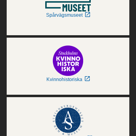
Spårvägsmuseet
Kvinnohistoriska