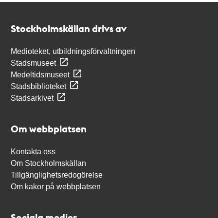
Kontakt
Stockholmskällan
Stockholmskällan drivs av
Medioteket, utbildningsförvaltningen
Stadsmuseet
Medeltidsmuseet
Stadsbiblioteket
Stadsarkivet
Om webbplatsen
Kontakta oss
Om Stockholmskällan
Tillgänglighetsredogörelse
Om kakor på webbplatsen
Sociala medier