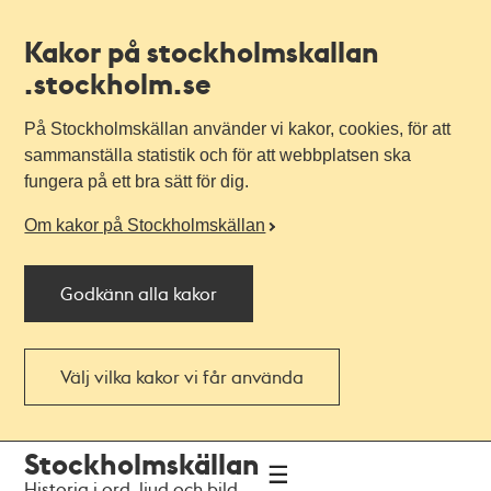
Kakor på stockholmskallan
.stockholm.se
På Stockholmskällan använder vi kakor, cookies, för att
sammanställa statistik och för att webbplatsen ska
fungera på ett bra sätt för dig.
Om kakor på Stockholmskällan
Godkänn alla kakor
Välj vilka kakor vi får använda
Till
Till
Stockholmskällan
navigationen
huvudinnehållet
Historia i ord, ljud och bild