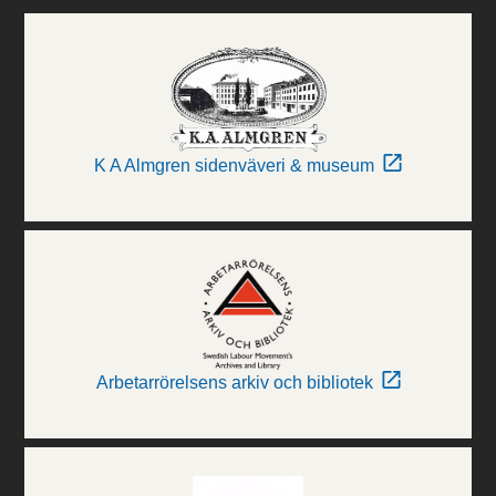
K A Almgren sidenväveri & museum
Arbetarrörelsens arkiv och bibliotek