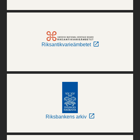
Riksantikvarieämbetet
Riksbankens arkiv