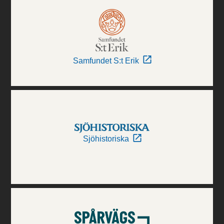
Samfundet S:t Erik
Sjöhistoriska