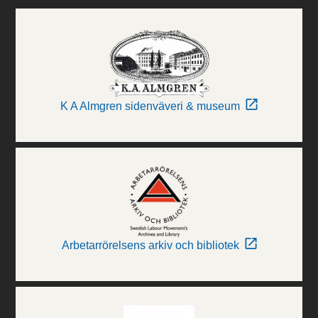
K A Almgren sidenväveri & museum
Arbetarrörelsens arkiv och bibliotek