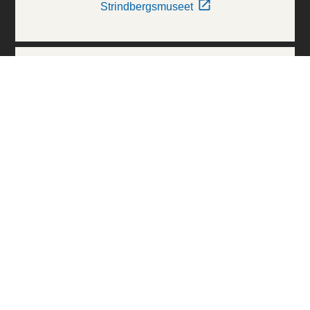
Strindbergsmuseet
Thielska Galleriet
Världskulturmuseerna