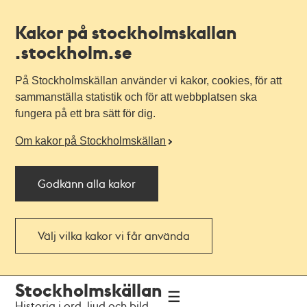
Kakor på stockholmskallan
.stockholm.se
På Stockholmskällan använder vi kakor, cookies, för att
sammanställa statistik och för att webbplatsen ska
fungera på ett bra sätt för dig.
Om kakor på Stockholmskällan
Godkänn alla kakor
Välj vilka kakor vi får använda
Till
Till
Stockholmskällan
navigationen
huvudinnehållet
Historia i ord, ljud och bild