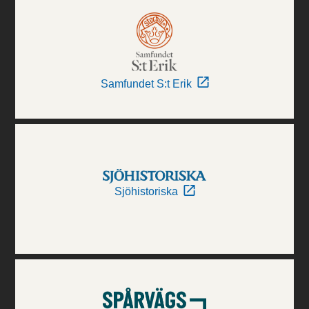
Samfundet S:t Erik
Sjöhistoriska