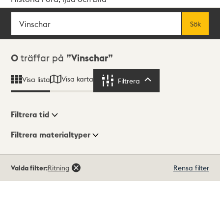
Sök
Fritextsök
Sök
Sökresultat
0
träffar på
Vinschar
Visa karta
Visa lista
Filtrera
Filtrera
Filtrera tid
Filtrera materialtyper
Visningsläge
Totalt
Valda filter:
Ritning
Rensa filter
0
träffar
Lista
Karta