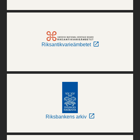
Riksantikvarieämbetet
Riksbankens arkiv