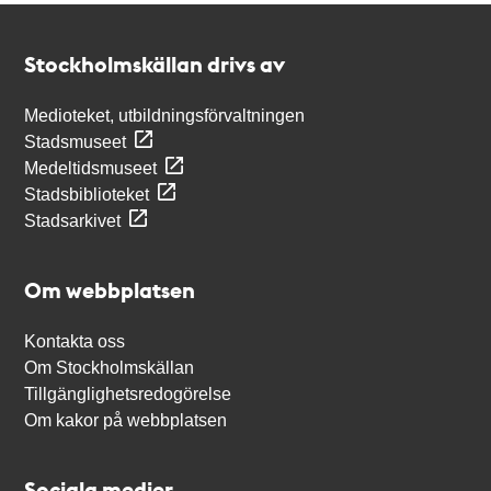
Kontakt
Stockholmskällan
Stockholmskällan drivs av
Medioteket, utbildningsförvaltningen
Stadsmuseet
Medeltidsmuseet
Stadsbiblioteket
Stadsarkivet
Om webbplatsen
Kontakta oss
Om Stockholmskällan
Tillgänglighetsredogörelse
Om kakor på webbplatsen
Sociala medier