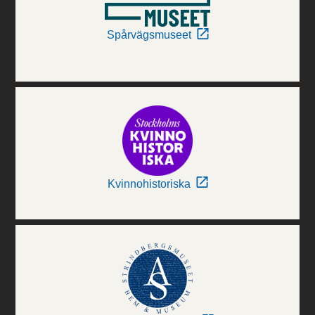
Spårvägsmuseet
Kvinnohistoriska