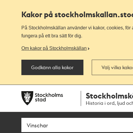
Kakor på stockholmskallan
.st
På Stockholmskällan använder vi kakor, cookies, för a
fungera på ett bra sätt för dig.
Om kakor på Stockholmskällan
Godkänn alla kakor
Välj vilka kak
Till
Till
Stockholmsk
navigationen
huvudinnehållet
Historia i ord, ljud oc
Sök
Fritextsök