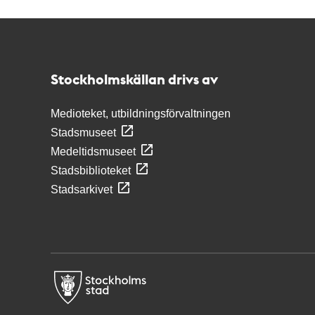
Kontakt
Stockholmskällan
Stockholmskällan drivs av
Medioteket, utbildningsförvaltningen
Stadsmuseet
Medeltidsmuseet
Stadsbiblioteket
Stadsarkivet