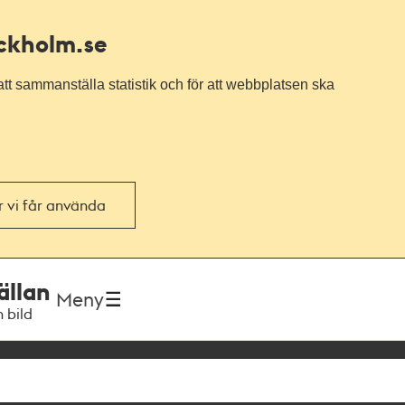
ockholm.se
tt sammanställa statistik och för att webbplatsen ska
or vi får använda
ällan
Meny
h bild