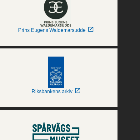
Prins Eugens Waldemarsudde
Riksbankens arkiv