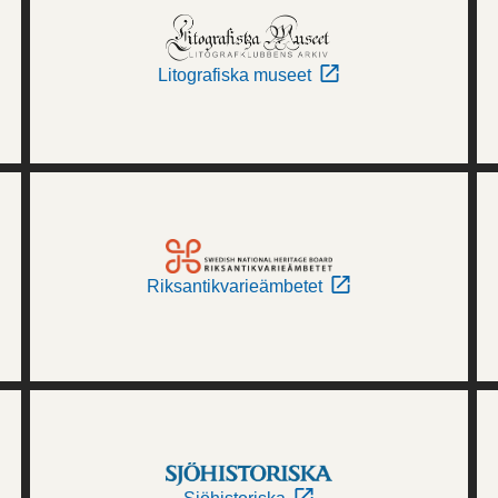
Litografiska museet
Riksantikvarieämbetet