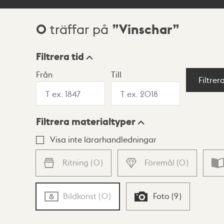
0
Vinschar
träffar på
Sökresultat
Filtrera tid
Från
Till
Visningsläge
Filtrer
Filtrera materialtyper
Lista
Karta
Visa inte lärarhandledningar
Ritning
(
0
)
Föremål
(
0
)
Bildkonst
(
0
)
Foto
(
9
)