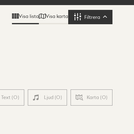
Visa karta
Visa lista
Filtrera
Filtrera
Text
(
0
)
Ljud
(
0
)
Karta
(
0
)