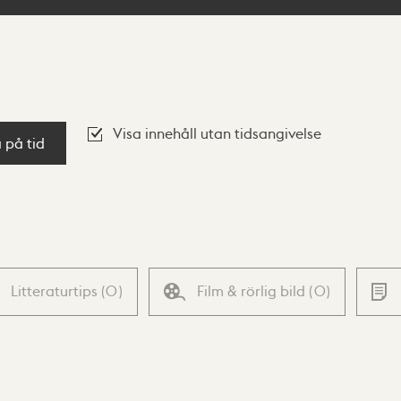
Visa innehåll utan tidsangivelse
a på tid
Litteraturtips
(
0
)
Film & rörlig bild
(
0
)