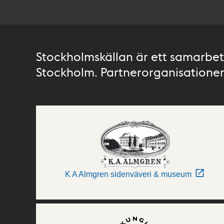
Stockholmskällan är ett samarbete
Stockholm. Partnerorganisationer 
K A Almgren sidenväveri & museum