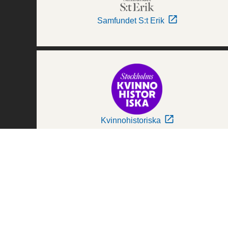
Samfundet S:t Erik
Kvinnohistoriska
Världskulturmuseerna