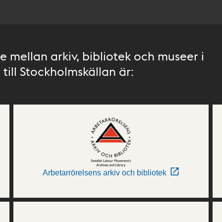
 mellan arkiv, bibliotek och museer i
till Stockholmskällan är:
Arbetarrörelsens arkiv och bibliotek