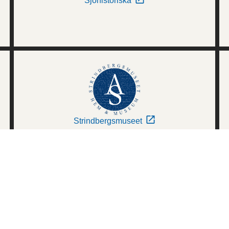
Sjöhistoriska
Strindbergsmuseet