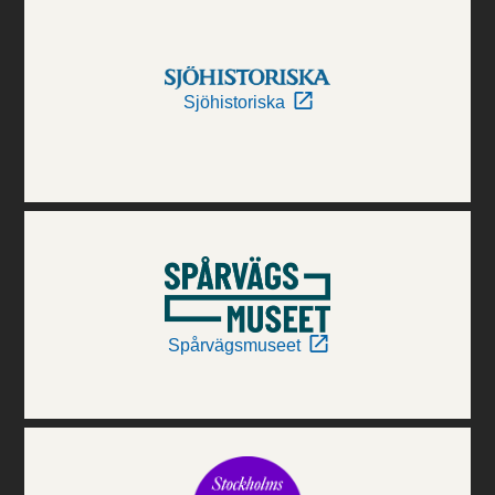
Sjöhistoriska
Spårvägsmuseet