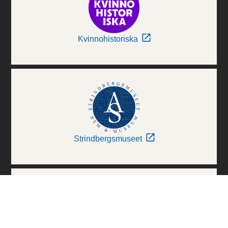
Kvinnohistoriska
Strindbergsmuseet