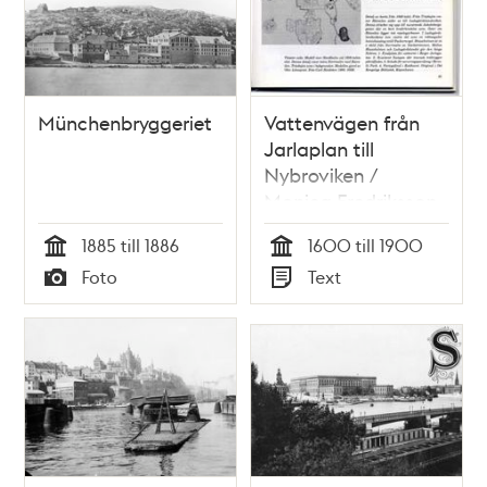
Münchenbryggeriet
Vattenvägen från
Jarlaplan till
Nybroviken /
Monica Fredriksson
1885 till 1886
1600 till 1900
Tid
Tid
Foto
Text
Typ
Typ