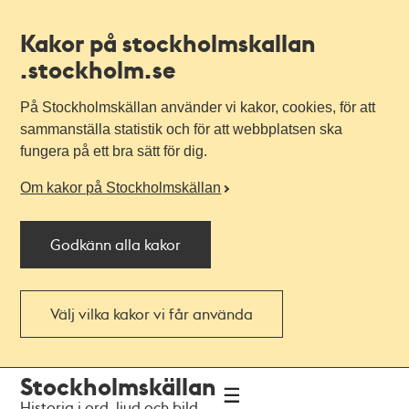
Kakor på stockholmskallan
.stockholm.se
På Stockholmskällan använder vi kakor, cookies, för att
sammanställa statistik och för att webbplatsen ska
fungera på ett bra sätt för dig.
Om kakor på Stockholmskällan
Godkänn alla kakor
Välj vilka kakor vi får använda
Till
Till
Stockholmskällan
navigationen
huvudinnehållet
Historia i ord, ljud och bild