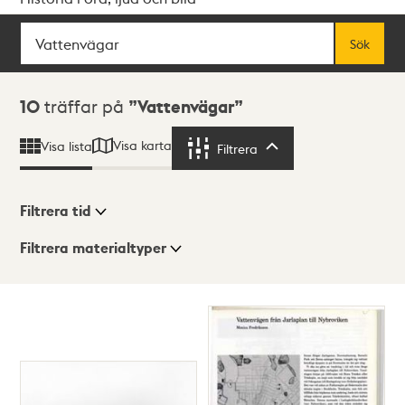
Sök
Fritextsök
Sök
Sökresultat
10
träffar på
Vattenvägar
Visa karta
Visa lista
Filtrera
Filtrera
Filtrera tid
Filtrera materialtyper
Visningsläge
Totalt
10
träffar
Lista
Karta