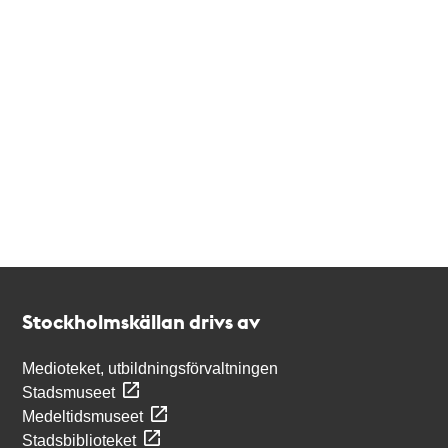
Kontakt
Stockholmskällan
Stockholmskällan drivs av
Medioteket, utbildningsförvaltningen
Stadsmuseet
Medeltidsmuseet
Stadsbiblioteket