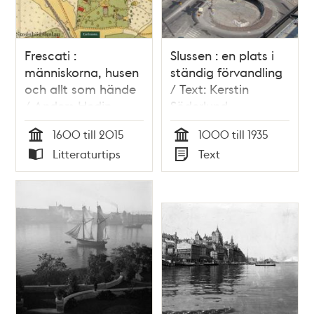
Frescati :
Slussen : en plats i
människorna, husen
ständig förvandling
och allt som hände
/ Text: Kerstin
/ Anders Hedin
Söderlund
1600 till 2015
1000 till 1935
Tid
Tid
Litteraturtips
Text
Typ
Typ