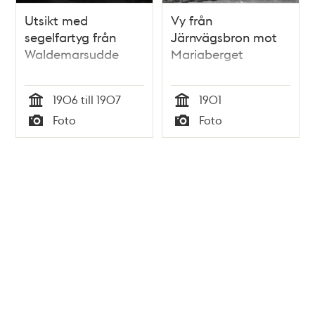
Utsikt med
Vy från
segelfartyg från
Järnvägsbron mot
Waldemarsudde
Mariaberget
1906 till 1907
1901
Tid
Tid
Foto
Foto
Typ
Typ