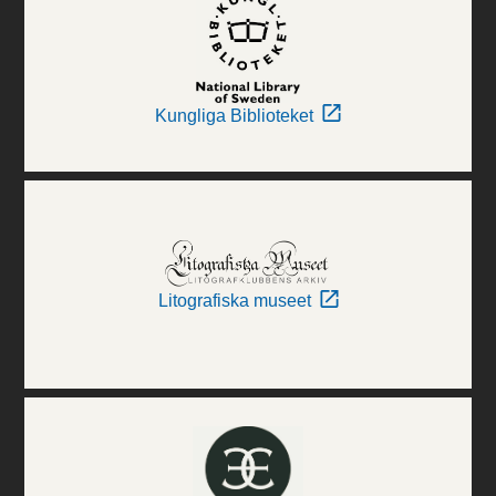
Kungliga Biblioteket
Litografiska museet