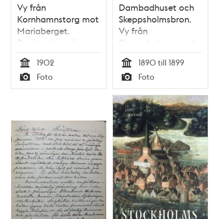
Vy från
Dambadhuset och
Kornhamnstorg mot
Skeppsholmsbron.
Mariaberget.
Vy från
Broöppning på
Skeppsholmen mot
Riddarfjärden.
Slottet
1902
1890 till 1899
Tid
Tid
Foto
Foto
Typ
Typ