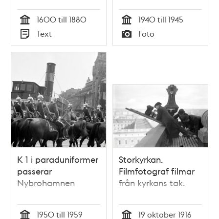
Slottsbacken.
1600 till 1880
1940 till 1945
Nationalmuseet i
Tid
Tid
Text
Foto
fonden
Typ
Typ
K 1 i paraduniformer
Storkyrkan.
passerar
Filmfotograf filmar
Nybrohamnen
från kyrkans tak.
1950 till 1959
19 oktober 1916