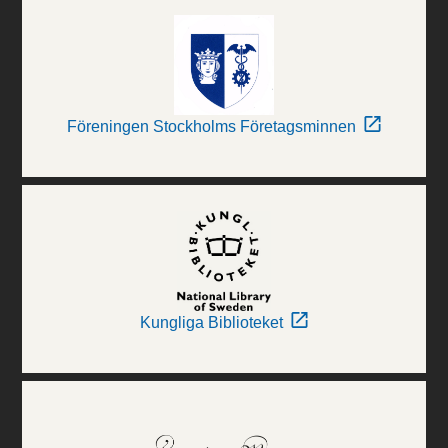
Föreningen Stockholms Företagsminnen
Kungliga Biblioteket