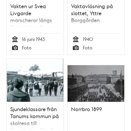
Vakten ur Svea
Vaktavlösning på
Livgarde
slottet, Yttre
marscherar längs
Borggården
Slottskajen. Gustav
V:s 85-årsdag, 16
16 juni 1943
1940
juni 1943
Tid
Tid
Foto
Foto
Typ
Typ
Sjundeklassare från
Norrbro 1899
Tanums kommun på
skolresa till
Stockholm - film 3 ur