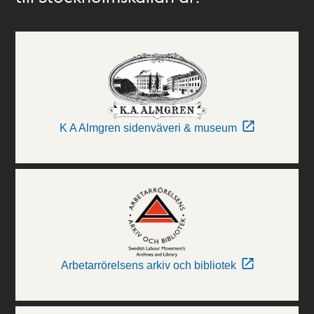
K A Almgren sidenväveri & museum
Arbetarrörelsens arkiv och bibliotek