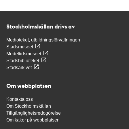
Kontakt
Stockholmskällan
Stockholmskällan drivs av
Medioteket, utbildningsförvaltningen
Stadsmuseet
Medeltidsmuseet
Stadsbiblioteket
Stadsarkivet
Om webbplatsen
Kontakta oss
Om Stockholmskällan
Tillgänglighetsredogörelse
Om kakor på webbplatsen