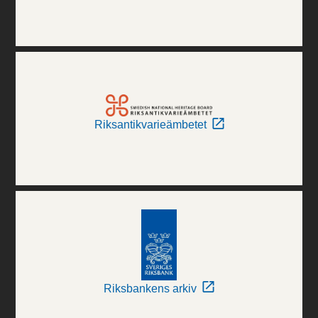
Riksantikvarieämbetet
Riksbankens arkiv