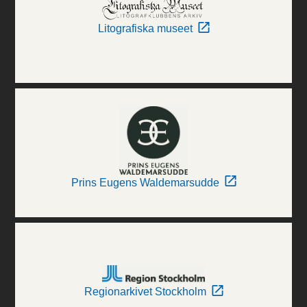
Litografiska museet
Prins Eugens Waldemarsudde
Regionarkivet Stockholm