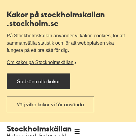
Kakor på stockholmskallan
.stockholm.se
På Stockholmskällan använder vi kakor, cookies, för att
sammanställa statistik och för att webbplatsen ska
fungera på ett bra sätt för dig.
Om kakor på Stockholmskällan
Godkänn alla kakor
Välj vilka kakor vi får använda
Till
Till
Stockholmskällan
navigationen
huvudinnehållet
Historia i ord, ljud och bild