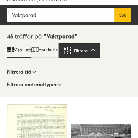
Sök
Fritextsök
Sök
Sökresultat
46
träffar på
Vaktparad
Visa karta
Visa lista
Filtrera
Filtrera
Filtrera tid
Filtrera materialtyper
Visningsläge
Totalt
46
träffar
Lista
Karta