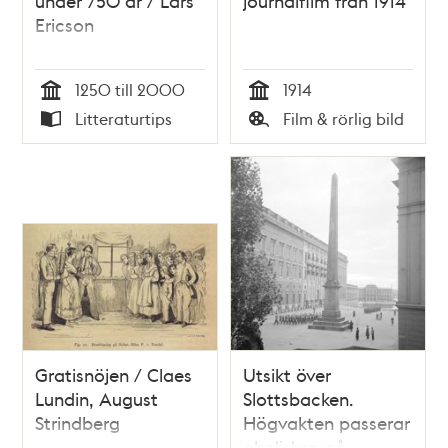
under 750 år / Lars
journalfilm från 1914
Ericson
1250 till 2000
1914
Tid
Tid
Litteraturtips
Film & rörlig bild
Typ
Typ
Gratisnöjen / Claes
Utsikt över
Lundin, August
Slottsbacken.
Strindberg
Högvakten passerar
obelisken på