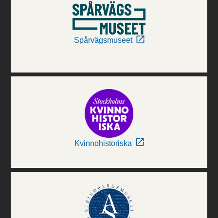
Spårvägsmuseet
Kvinnohistoriska