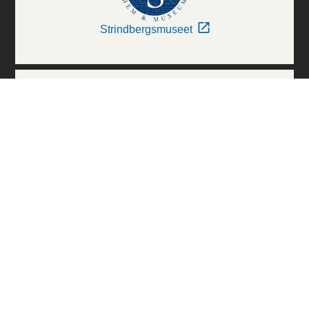
Strindbergsmuseet
Thielska Galleriet
Världskulturmuseerna