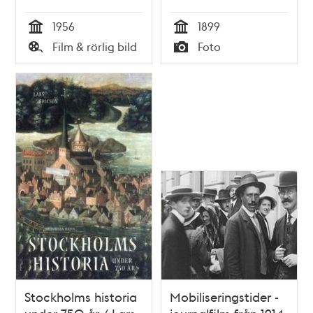
Kjell Walter
1956
1899
Sohlbergs samling
Tid
Tid
Film & rörlig bild
Foto
Typ
Typ
Stockholms historia
Mobiliseringstider -