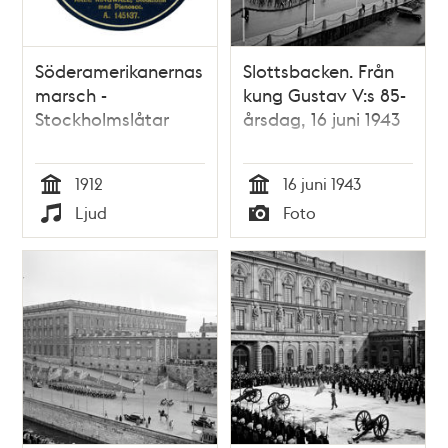
Söderamerikanernas
Slottsbacken. Från
marsch -
kung Gustav V:s 85-
Stockholmslåtar
årsdag, 16 juni 1943
1912
16 juni 1943
Tid
Tid
Ljud
Foto
Typ
Typ