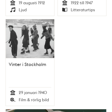
19 augusti 1912
1922 till 1947
25-årsjubileum 1922-
Tid
Tid
Ljud
Litteraturtips
1947 / redigerad av
Typ
Typ
Bengt G. Grafström
Vinter i Stockholm
29 januari 1940
Tid
Film & rörlig bild
Typ