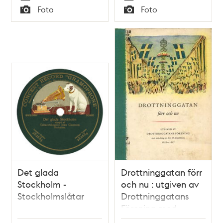
Tid
Tid
Foto
Foto
Typ
Typ
Det glada
Drottninggatan förr
Stockholm -
och nu : utgiven av
Stockholmslåtar
Drottninggatans
Förening med
anledning av dess