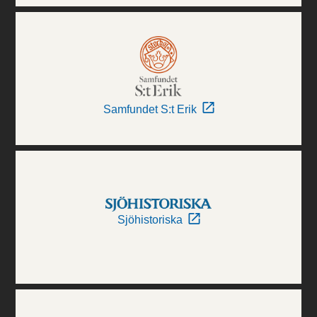
Samfundet S:t Erik
Sjöhistoriska