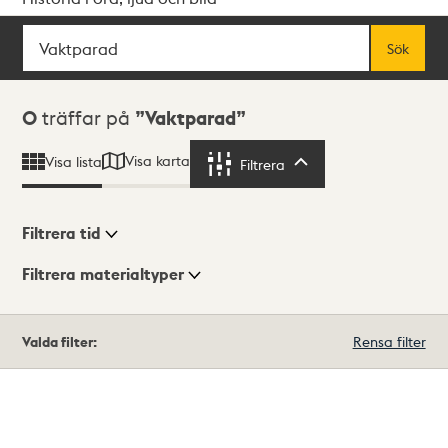
Sök
Fritextsök
Sök
Sökresultat
0
träffar på
Vaktparad
Visa karta
Visa lista
Filtrera
Filtrera
Filtrera tid
Filtrera materialtyper
Visningsläge
Totalt
Valda filter:
Rensa filter
0
träffar
Lista
Karta