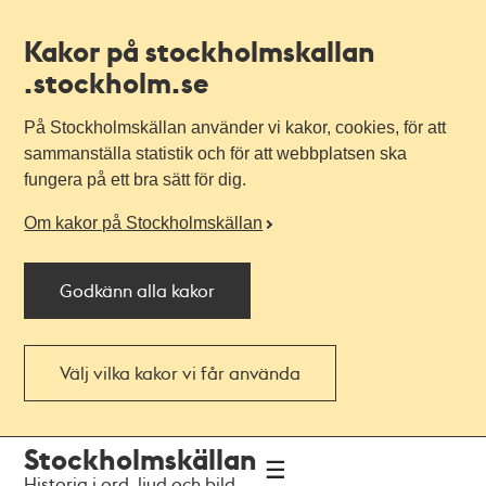
Kakor på stockholmskallan
.stockholm.se
På Stockholmskällan använder vi kakor, cookies, för att
sammanställa statistik och för att webbplatsen ska
fungera på ett bra sätt för dig.
Om kakor på Stockholmskällan
Godkänn alla kakor
Välj vilka kakor vi får använda
Till
Till
Stockholmskällan
navigationen
huvudinnehållet
Historia i ord, ljud och bild