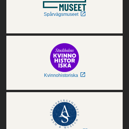
Spårvägsmuseet
Kvinnohistoriska