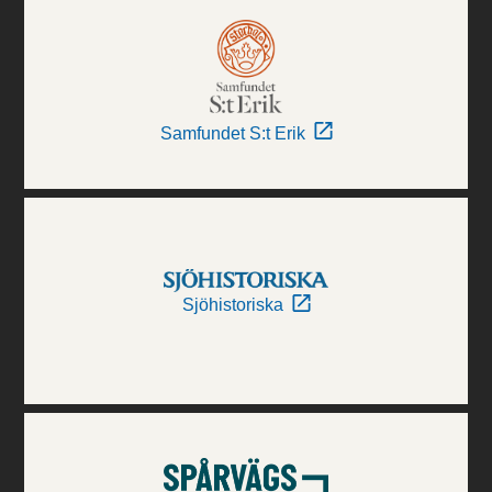
Samfundet S:t Erik
Sjöhistoriska