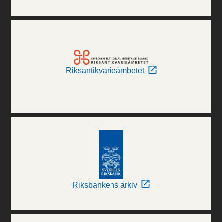
Riksantikvarieämbetet
Riksbankens arkiv