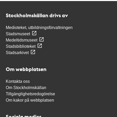
Kontakt
Stockholmskällan
Stockholmskällan drivs av
Medioteket, utbildningsförvaltningen
Stadsmuseet
Medeltidsmuseet
Stadsbiblioteket
Stadsarkivet
Om webbplatsen
Kontakta oss
Om Stockholmskällan
Tillgänglighetsredogörelse
Om kakor på webbplatsen
Sociala medier