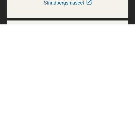
Strindbergsmuseet
Thielska Galleriet
Världskulturmuseerna