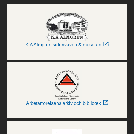
K A Almgren sidenväveri & museum
Arbetarrörelsens arkiv och bibliotek