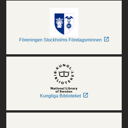
Föreningen Stockholms Företagsminnen
Kungliga Biblioteket