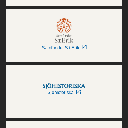
Samfundet S:t Erik
Sjöhistoriska