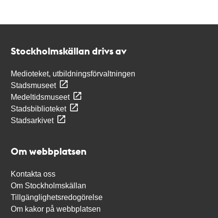
Kontakt
Stockholmskällan
Stockholmskällan drivs av
Medioteket, utbildningsförvaltningen
Stadsmuseet
Medeltidsmuseet
Stadsbiblioteket
Stadsarkivet
Om webbplatsen
Kontakta oss
Om Stockholmskällan
Tillgänglighetsredogörelse
Om kakor på webbplatsen