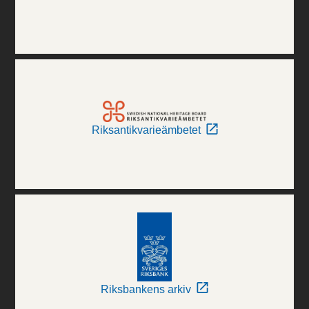
Riksantikvarieämbetet
Riksbankens arkiv