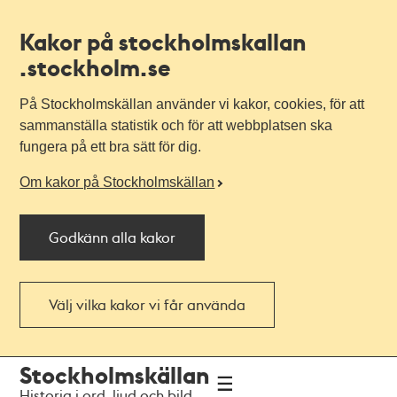
Kakor på stockholmskallan
.stockholm.se
På Stockholmskällan använder vi kakor, cookies, för att
sammanställa statistik och för att webbplatsen ska
fungera på ett bra sätt för dig.
Om kakor på Stockholmskällan
Godkänn alla kakor
Välj vilka kakor vi får använda
Till
Till
Stockholmskällan
navigationen
huvudinnehållet
Historia i ord, ljud och bild