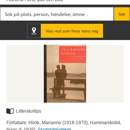
Fritextsök
Sök
Visa vad som finns nära mig
Litteraturtips
Författare: Höök, Marianne (1918-1970), Hammarskiöld,
Hans (f. 1925).
Stadsbiblioteket