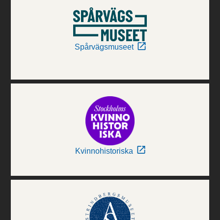
Spårvägsmuseet
Kvinnohistoriska