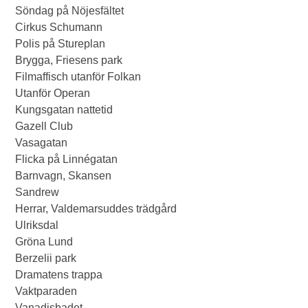
Söndag på Nöjesfältet
Cirkus Schumann
Polis på Stureplan
Brygga, Friesens park
Filmaffisch utanför Folkan
Utanför Operan
Kungsgatan nattetid
Gazell Club
Vasagatan
Flicka på Linnégatan
Barnvagn, Skansen
Sandrew
Herrar, Valdemarsuddes trädgård
Ulriksdal
Gröna Lund
Berzelii park
Dramatens trappa
Vaktparaden
Vanadisbadet