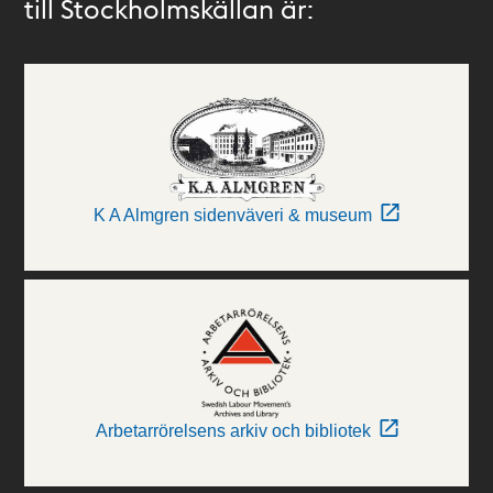
till Stockholmskällan är:
K A Almgren sidenväveri & museum
Arbetarrörelsens arkiv och bibliotek