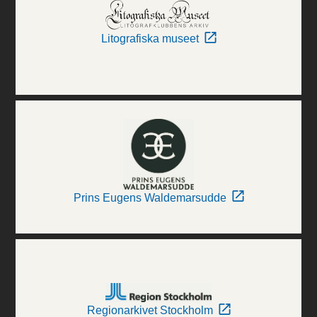
Litografiska museet
Prins Eugens Waldemarsudde
Regionarkivet Stockholm