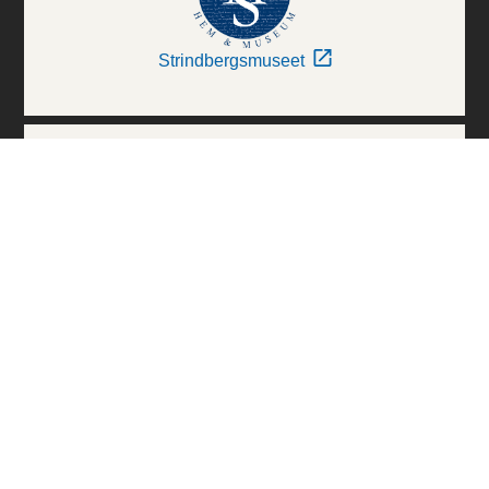
Strindbergsmuseet
Thielska Galleriet
Världskulturmuseerna