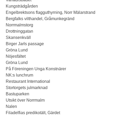
Kungsträdgården
Engelbrektsons flagguthyrning, Norr Mälarstrand
Bergfalks vilthandel, Gråmunkegränd
Norrmalmstorg
Drottninggatan
Skansenkväll
Birger Jarls passage
Gröna Lund
Nöjesfältet
Gröna Lund
På Föreningen Unga Konstnärer
NK:s lunchrum
Restaurant International
Stortorgets julmarknad
Bastuparken
Utsikt över Norrmalm
Nalen
Filadelfias predikotält, Gärdet