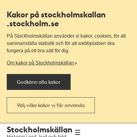
Kakor på stockholmskallan
.stockholm.se
På Stockholmskällan använder vi kakor, cookies, för att
sammanställa statistik och för att webbplatsen ska
fungera på ett bra sätt för dig.
Om kakor på Stockholmskällan
Godkänn alla kakor
Välj vilka kakor vi får använda
Till
Till
Stockholmskällan
navigationen
huvudinnehållet
Historia i ord, ljud och bild