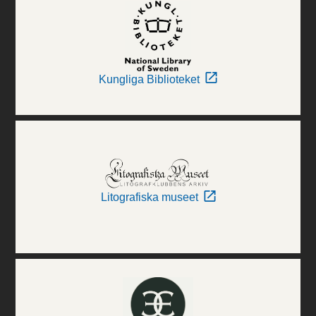
Kungliga Biblioteket
Litografiska museet