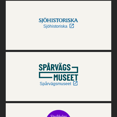
Sjöhistoriska
Spårvägsmuseet