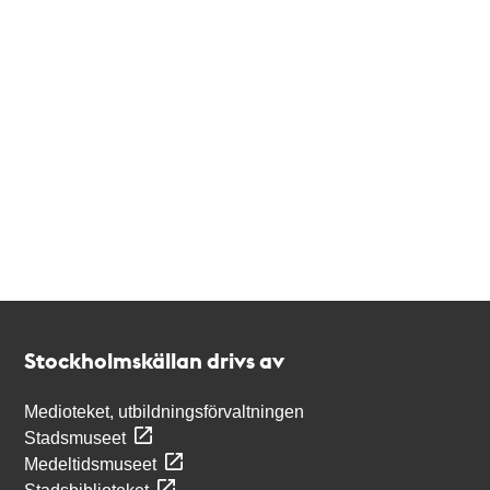
Kontakt
Stockholmskällan
Stockholmskällan drivs av
Medioteket, utbildningsförvaltningen
Stadsmuseet
Medeltidsmuseet