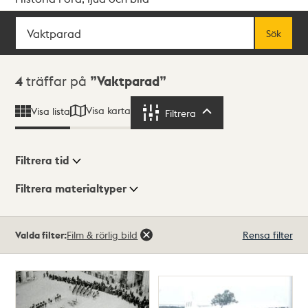
Sök
Fritextsök
Sök
Sökresultat
4
träffar på
Vaktparad
Visa karta
Visa lista
Filtrera
Filtrera
Filtrera tid
Filtrera materialtyper
Visningsläge
Totalt
Valda filter:
Film & rörlig bild
Rensa filter
4
träffar
Lista
Karta