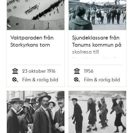
Vaktparaden från
Sjundeklassare från
Storkyrkans torn
Tanums kommun på
skolresa till
Stockholm - film 3 ur
Kjell Walter
23 oktober 1916
1956
Sohlbergs samling
Tid
Tid
Film & rörlig bild
Film & rörlig bild
Typ
Typ