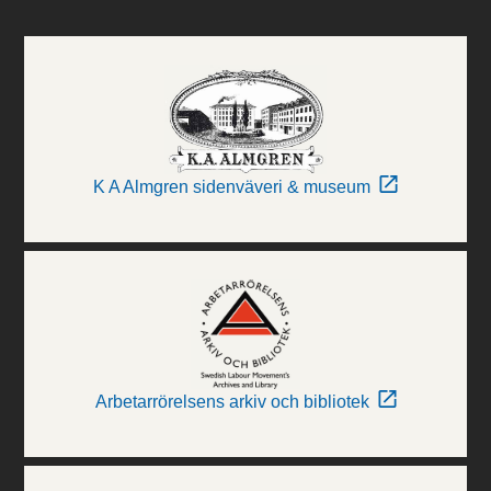
K A Almgren sidenväveri & museum
Arbetarrörelsens arkiv och bibliotek