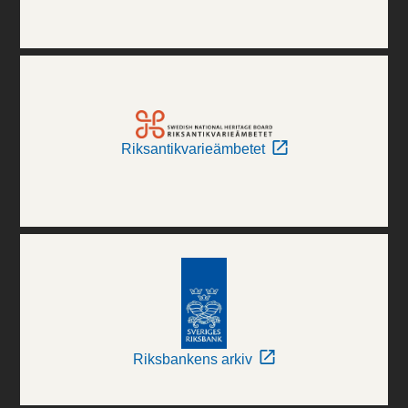
Riksantikvarieämbetet
Riksbankens arkiv