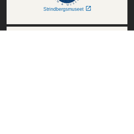
Strindbergsmuseet
Thielska Galleriet
Världskulturmuseerna