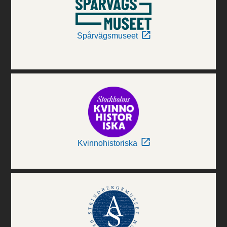
Spårvägsmuseet
Kvinnohistoriska