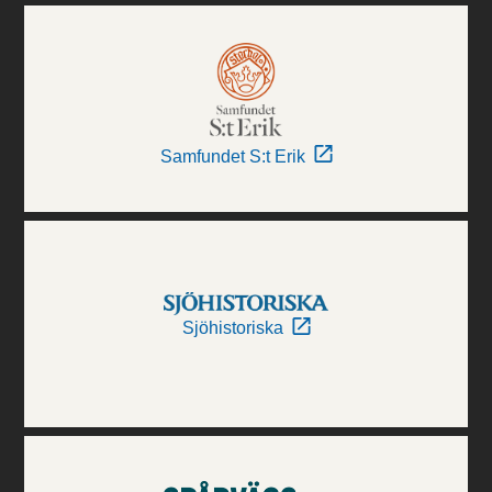
Samfundet S:t Erik
Sjöhistoriska