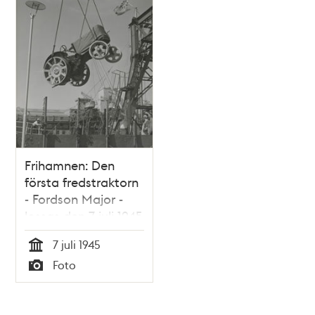
Frihamnen: Den
första fredstraktorn
- Fordson Major -
lossas den 7 juli 1945
7 juli 1945
Tid
Foto
Typ