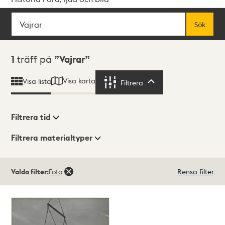
Sök
Fritextsök
Sök
Sökresultat
1
träff på
Vajrar
Visa karta
Visa lista
Filtrera
Filtrera
Filtrera tid
Filtrera materialtyper
Visningsläge
Totalt
Valda filter:
Foto
Rensa filter
1
träffar
Lista
Karta