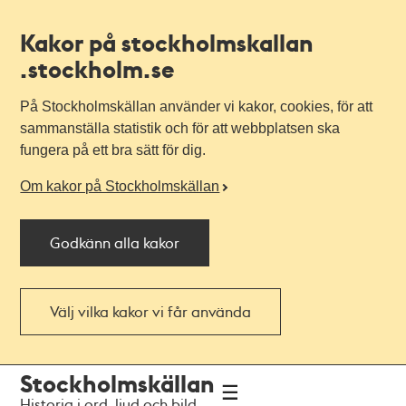
Kakor på stockholmskallan
.stockholm.se
På Stockholmskällan använder vi kakor, cookies, för att
sammanställa statistik och för att webbplatsen ska
fungera på ett bra sätt för dig.
Om kakor på Stockholmskällan
Godkänn alla kakor
Välj vilka kakor vi får använda
Till
Till
Stockholmskällan
navigationen
huvudinnehållet
Historia i ord, ljud och bild