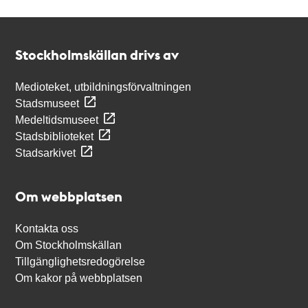
Kontakt
Stockholmskällan
Stockholmskällan drivs av
Medioteket, utbildningsförvaltningen
Stadsmuseet
Medeltidsmuseet
Stadsbiblioteket
Stadsarkivet
Om webbplatsen
Kontakta oss
Om Stockholmskällan
Tillgänglighetsredogörelse
Om kakor på webbplatsen