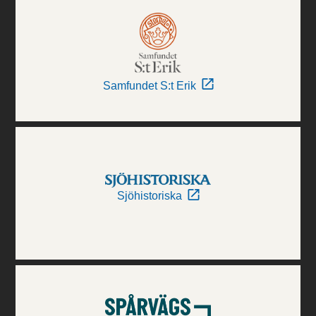
Samfundet S:t Erik
Sjöhistoriska