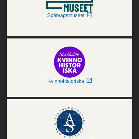
Spårvägsmuseet
Kvinnohistoriska