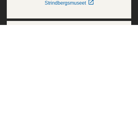
Strindbergsmuseet
Thielska Galleriet
Världskulturmuseerna