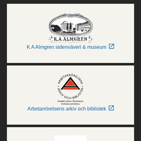
K A Almgren sidenväveri & museum
Arbetarrörelsens arkiv och bibliotek