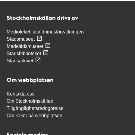
Kontakt
Stockholmskällan
Stockholmskällan drivs av
Medioteket, utbildningsförvaltningen
Stadsmuseet
Medeltidsmuseet
Stadsbiblioteket
Stadsarkivet
Om webbplatsen
Kontakta oss
Om Stockholmskällan
Tillgänglighetsredogörelse
Om kakor på webbplatsen
Sociala medier