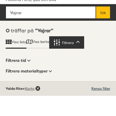
Sök
Fritextsök
Sök
Sökresultat
0
träffar på
Vajrar
Visa karta
Visa lista
Filtrera
Filtrera
Filtrera tid
Filtrera materialtyper
Visningsläge
Totalt
Valda filter:
Karta
Rensa filter
0
träffar
Lista
Karta