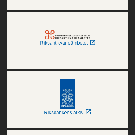
Riksantikvarieämbetet
Riksbankens arkiv