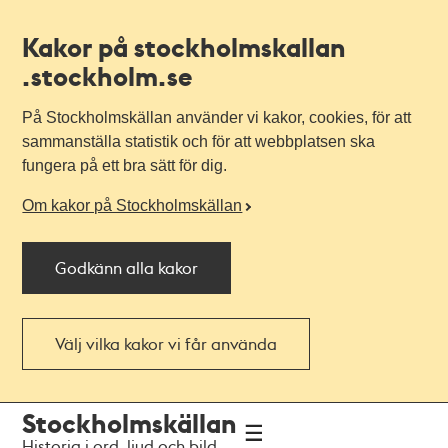
Kakor på stockholmskallan
.stockholm.se
På Stockholmskällan använder vi kakor, cookies, för att
sammanställa statistik och för att webbplatsen ska
fungera på ett bra sätt för dig.
Om kakor på Stockholmskällan
Godkänn alla kakor
Välj vilka kakor vi får använda
Till
Till
Stockholmskällan
navigationen
huvudinnehållet
Historia i ord, ljud och bild