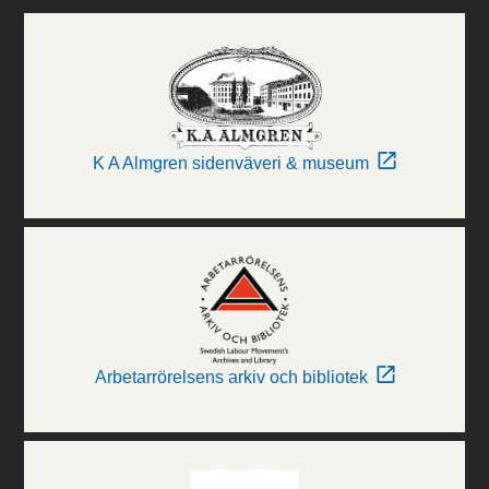
K A Almgren sidenväveri & museum
Arbetarrörelsens arkiv och bibliotek