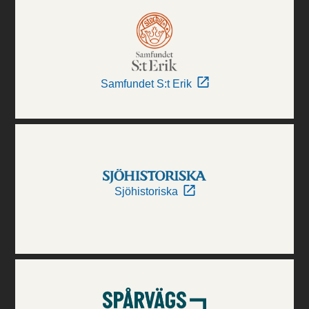
Samfundet S:t Erik
Sjöhistoriska