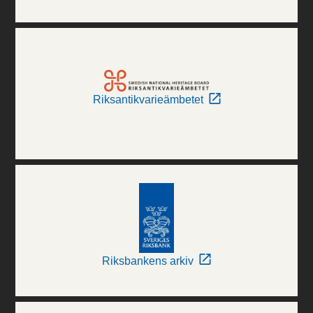
Riksantikvarieämbetet
Riksbankens arkiv