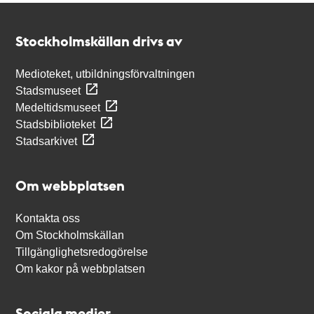
Kontakt
Stockholmskällan
Stockholmskällan drivs av
Medioteket, utbildningsförvaltningen
Stadsmuseet
Medeltidsmuseet
Stadsbiblioteket
Stadsarkivet
Om webbplatsen
Kontakta oss
Om Stockholmskällan
Tillgänglighetsredogörelse
Om kakor på webbplatsen
Sociala medier