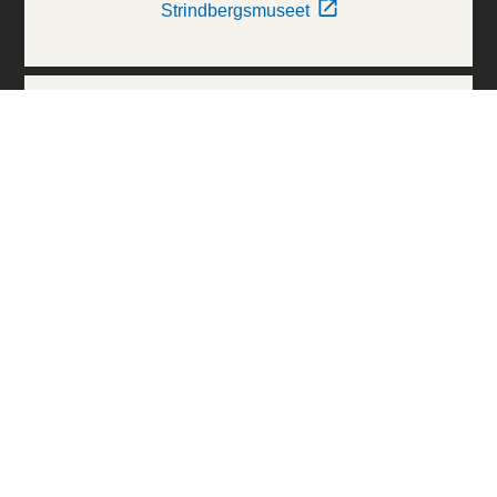
Strindbergsmuseet
Thielska Galleriet
Världskulturmuseerna