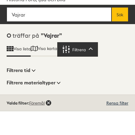
Sök
Fritextsök
Sök
Sökresultat
0
träffar på
Vajrar
Visa karta
Visa lista
Filtrera
Filtrera
Filtrera tid
Filtrera materialtyper
Visningsläge
Totalt
Valda filter:
Föremål
Rensa filter
0
träffar
Lista
Karta