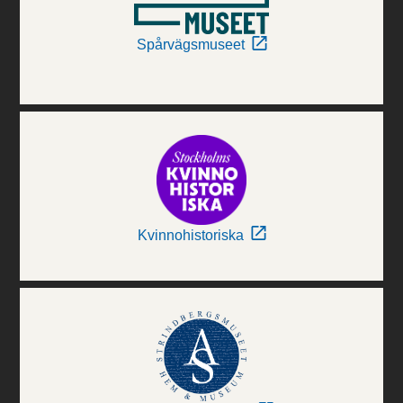
Spårvägsmuseet
Kvinnohistoriska