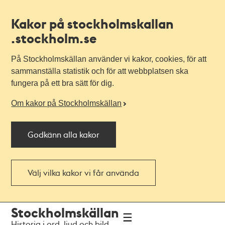
Kakor på stockholmskallan
.stockholm.se
På Stockholmskällan använder vi kakor, cookies, för att
sammanställa statistik och för att webbplatsen ska
fungera på ett bra sätt för dig.
Om kakor på Stockholmskällan
Godkänn alla kakor
Välj vilka kakor vi får använda
Till
Till
Stockholmskällan
navigationen
huvudinnehållet
Historia i ord, ljud och bild