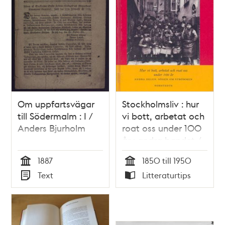
Om uppfartsvägar
Stockholmsliv : hur
till Södermalm : I /
vi bott, arbetat och
Anders Bjurholm
roat oss under 100
år : andra bandet /
Staffan Tjerneld
1887
1850 till 1950
Tid
Tid
Text
Litteraturtips
Typ
Typ