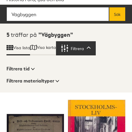
Sök
Fritextsök
Sök
Sökresultat
5
träffar på
Vägbyggen
Visa karta
Visa lista
Filtrera
Filtrera
Filtrera tid
Filtrera materialtyper
Visningsläge
Totalt
5
träffar
Lista
Karta