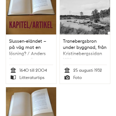
Slussen-eländet –
Tranebergsbron
på väg mot en
under byggnad, från
lösning? / Anders
Kristinebergssidan
Roman m.fl.
1932
1640 till 2004
25 augusti 1932
Tid
Tid
Litteraturtips
Foto
Typ
Typ