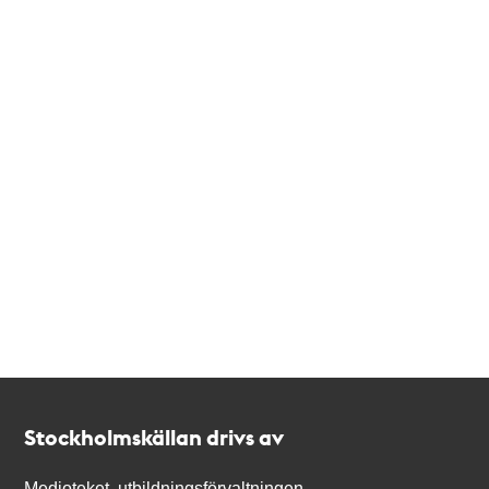
Kontakt
Stockholmskällan
Stockholmskällan drivs av
Medioteket, utbildningsförvaltningen