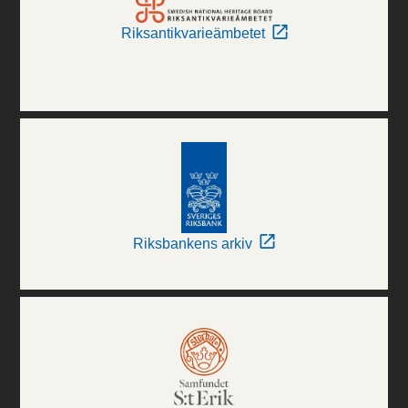
Riksantikvarieämbetet
Riksbankens arkiv