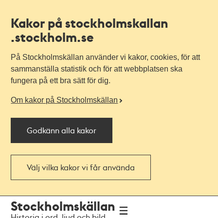
Kakor på stockholmskallan
.stockholm.se
På Stockholmskällan använder vi kakor, cookies, för att
sammanställa statistik och för att webbplatsen ska
fungera på ett bra sätt för dig.
Om kakor på Stockholmskällan
Godkänn alla kakor
Välj vilka kakor vi får använda
Till
Till
Stockholmskällan
navigationen
huvudinnehållet
Historia i ord, ljud och bild