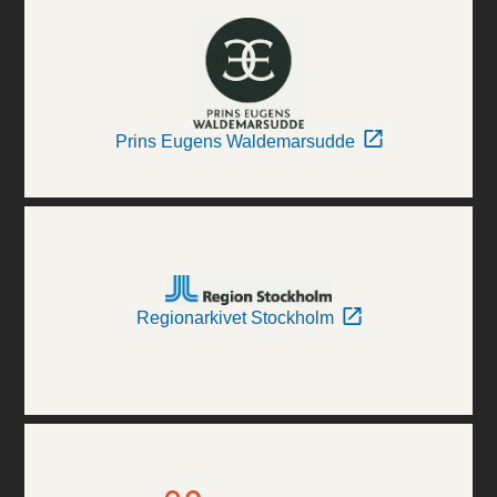
Prins Eugens Waldemarsudde
Regionarkivet Stockholm