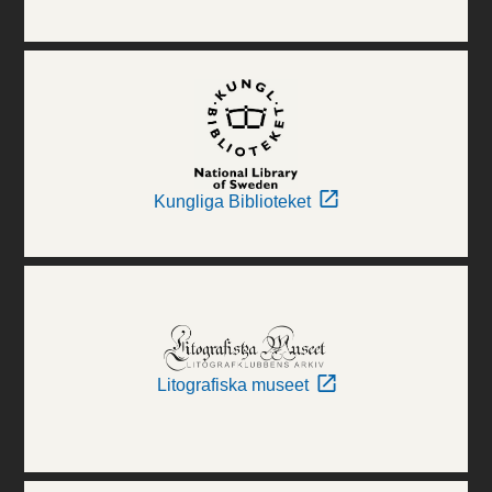
Kungliga Biblioteket
Litografiska museet