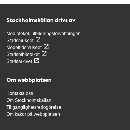
Kontakt
Stockholmskällan
Stockholmskällan drivs av
Medioteket, utbildningsförvaltningen
Stadsmuseet
Medeltidsmuseet
Stadsbiblioteket
Stadsarkivet
Om webbplatsen
Kontakta oss
Om Stockholmskällan
Tillgänglighetsredogörelse
Om kakor på webbplatsen