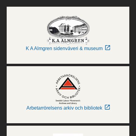
K A Almgren sidenväveri & museum
Arbetarrörelsens arkiv och bibliotek