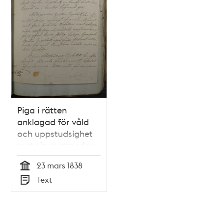
Piga i rätten
anklagad för våld
och uppstudsighet
mot sin matmoder
23 mars 1838
Tid
Text
Typ