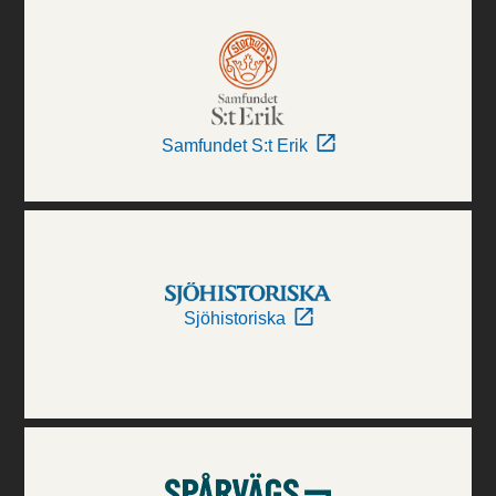
Samfundet S:t Erik
Sjöhistoriska