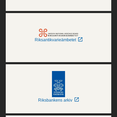
Riksantikvarieämbetet
Riksbankens arkiv