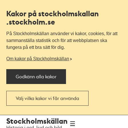
Kakor på stockholmskallan
.stockholm.se
På Stockholmskällan använder vi kakor, cookies, för att
sammanställa statistik och för att webbplatsen ska
fungera på ett bra sätt för dig.
Om kakor på Stockholmskällan
Godkänn alla kakor
Välj vilka kakor vi får använda
Till
Till
Stockholmskällan
navigationen
huvudinnehållet
Historia i ord, ljud och bild