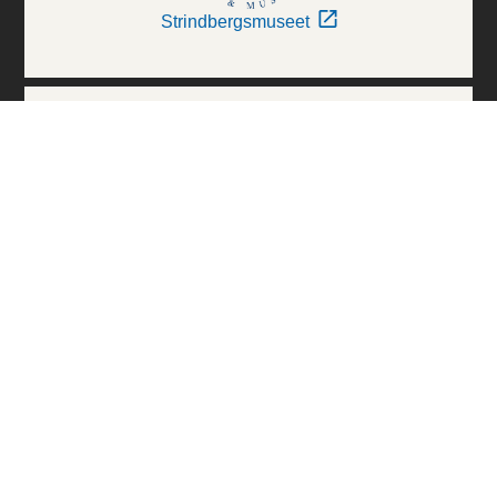
Strindbergsmuseet
Thielska Galleriet
Världskulturmuseerna