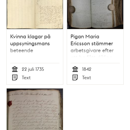
Kvinna klagar på
Pigan Maria
uppsyningsmans
Ericsson stämmer
beteende
arbetsgivare efter
att ha fått dåliga
arbetsbetyg –
22 juli 1735
1842
rättsfall 1842
Tid
Tid
Text
Text
Typ
Typ