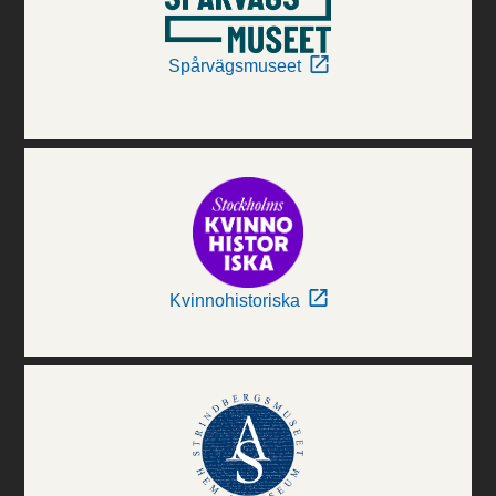
Spårvägsmuseet
Kvinnohistoriska