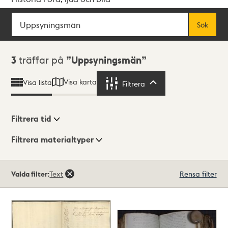
Sök
Fritextsök
Sök
Sökresultat
3
träffar på
Uppsyningsmän
Visa karta
Visa lista
Filtrera
Filtrera
Filtrera tid
Filtrera materialtyper
Visningsläge
Totalt
Valda filter:
Text
Rensa filter
3
träffar
Lista
Karta