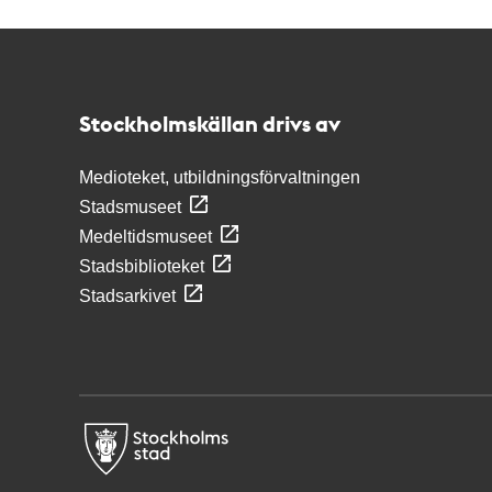
Kontakt
Stockholmskällan
Stockholmskällan drivs av
Medioteket, utbildningsförvaltningen
Stadsmuseet
Medeltidsmuseet
Stadsbiblioteket
Stadsarkivet