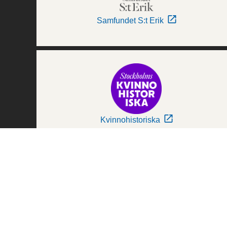
Samfundet S:t Erik
Kvinnohistoriska
Världskulturmuseerna