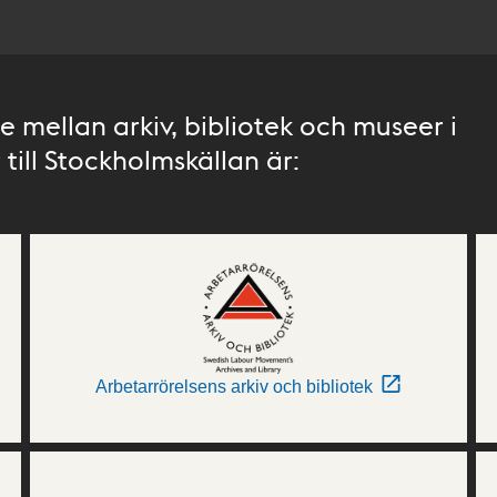
 mellan arkiv, bibliotek och museer i
till Stockholmskällan är:
Arbetarrörelsens arkiv och bibliotek