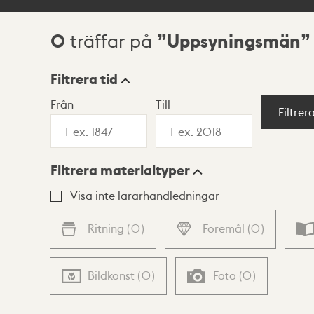
0
Uppsyningsmän
träffar på
Sökresultat
Filtrera tid
Från
Till
Visningsläge
Filtrer
Filtrera materialtyper
Lista
Karta
Visa inte lärarhandledningar
Ritning
(
0
)
Föremål
(
0
)
Bildkonst
(
0
)
Foto
(
0
)