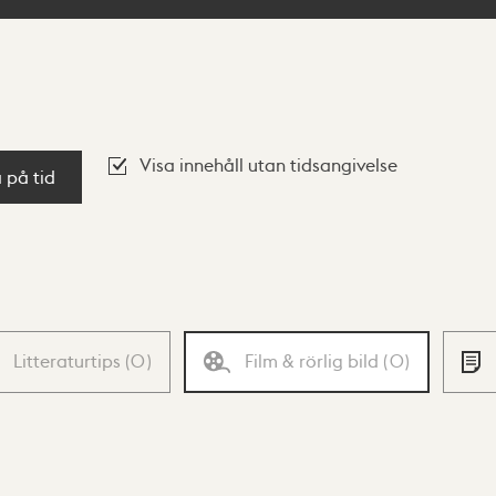
Visa innehåll utan tidsangivelse
a på tid
Litteraturtips
(
0
)
Film & rörlig bild
(
0
)