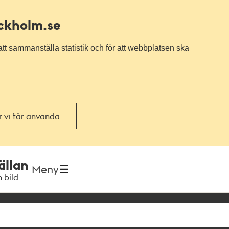
ockholm.se
tt sammanställa statistik och för att webbplatsen ska
or vi får använda
ällan
Meny
h bild