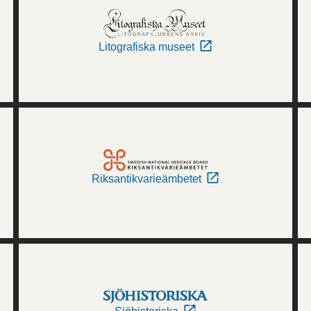
Litografiska museet
Riksantikvarieämbetet