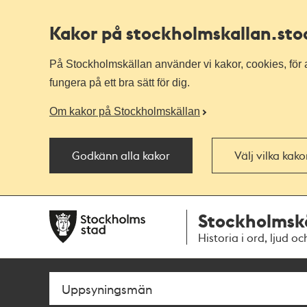
Kakor på stockholmskallan
.st
På Stockholmskällan använder vi kakor, cookies, för a
fungera på ett bra sätt för dig.
Om kakor på Stockholmskällan
Godkänn alla kakor
Välj vilka kak
Till
Till
Stockholmsk
navigationen
huvudinnehållet
Historia i ord, ljud oc
Sök
Fritextsök