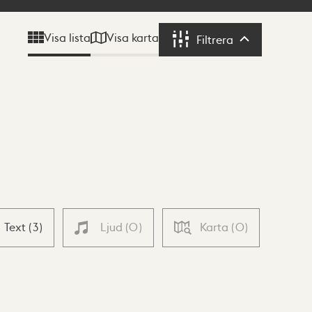
Visa karta
Visa lista
Filtrera
Filtrera
Text
(
3
)
Ljud
(
0
)
Karta
(
0
)