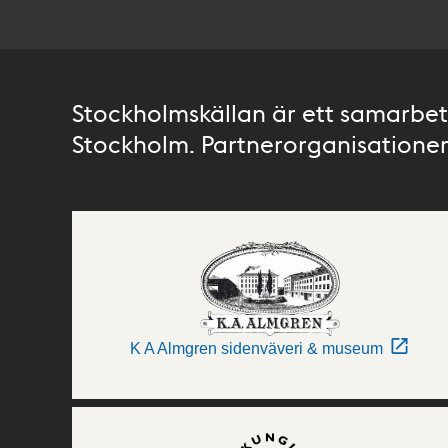
Stockholmskällan är ett samarbete
Stockholm. Partnerorganisationer 
K A Almgren sidenväveri & museum