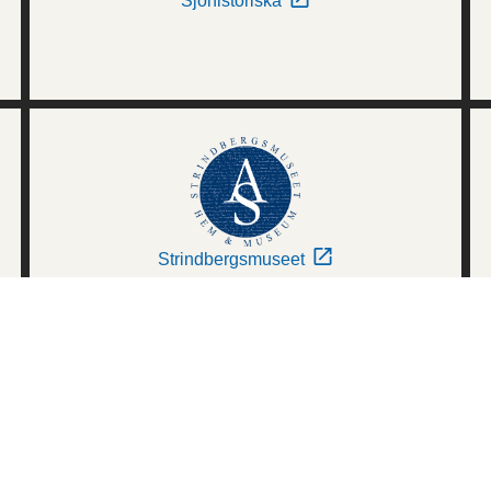
Sjöhistoriska
Strindbergsmuseet