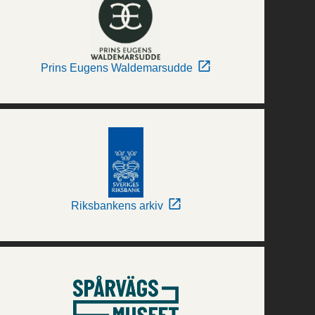
Prins Eugens Waldemarsudde
Riksbankens arkiv