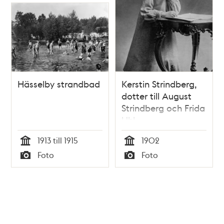
Hässelby strandbad
Kerstin Strindberg,
dotter till August
Strindberg och Frida
Uhl
1913 till 1915
1902
Tid
Tid
Foto
Foto
Typ
Typ