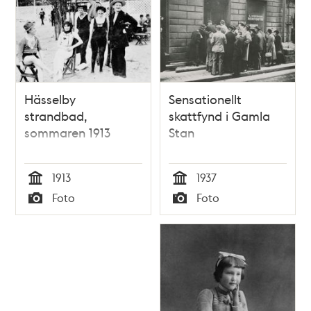
Hässelby
Sensationellt
strandbad,
skattfynd i Gamla
sommaren 1913
Stan
1913
1937
Tid
Tid
Foto
Foto
Typ
Typ