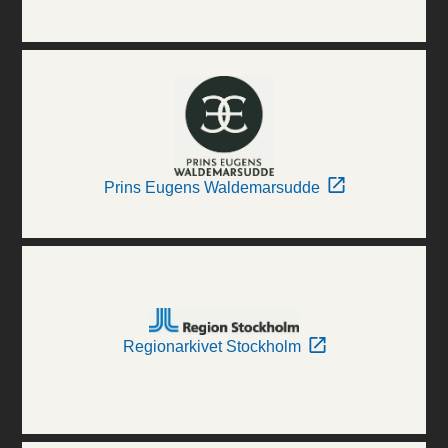
Prins Eugens Waldemarsudde
Regionarkivet Stockholm