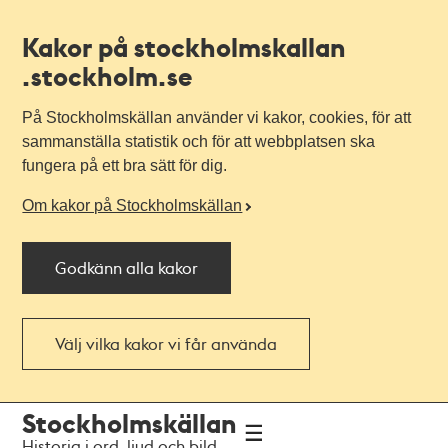
Kakor på stockholmskallan
.stockholm.se
På Stockholmskällan använder vi kakor, cookies, för att
sammanställa statistik och för att webbplatsen ska
fungera på ett bra sätt för dig.
Om kakor på Stockholmskällan
Godkänn alla kakor
Välj vilka kakor vi får använda
Till
Till
Stockholmskällan
navigationen
huvudinnehållet
Historia i ord, ljud och bild