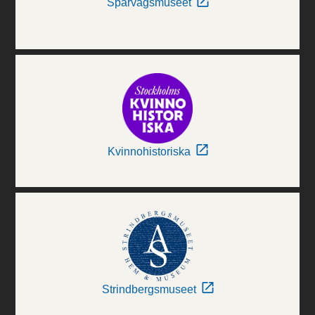
Spårvägsmuseet
Kvinnohistoriska
Strindbergsmuseet