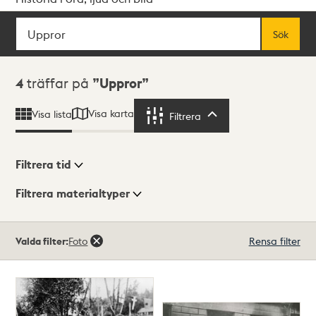
Sök
Fritextsök
Sök
Sökresultat
4
träffar på
Uppror
Visa karta
Visa lista
Filtrera
Filtrera
Filtrera tid
Filtrera materialtyper
Visningsläge
Totalt
Valda filter:
Foto
Rensa filter
4
träffar
Lista
Karta