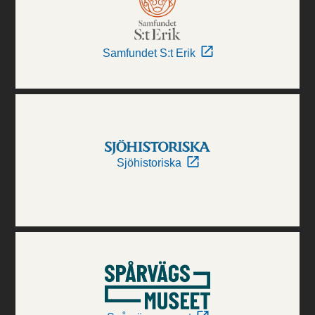
Samfundet S:t Erik
Sjöhistoriska