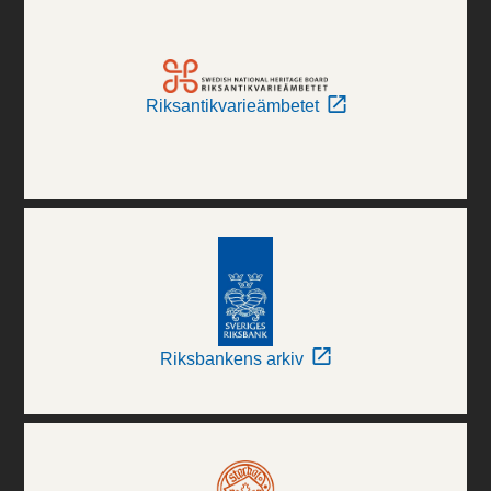
Riksantikvarieämbetet
Riksbankens arkiv