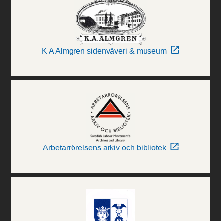
K A Almgren sidenväveri & museum
Arbetarrörelsens arkiv och bibliotek