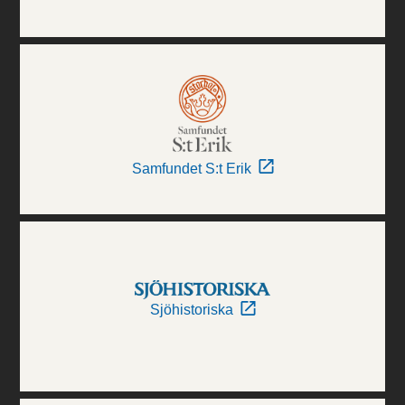
Samfundet S:t Erik
Sjöhistoriska