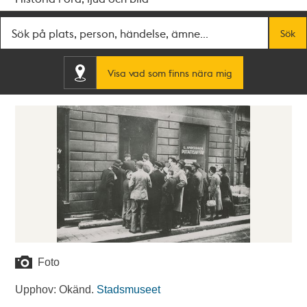
Fritextsök
Sök
Visa vad som finns nära mig
Foto
Upphov: Okänd.
Stadsmuseet