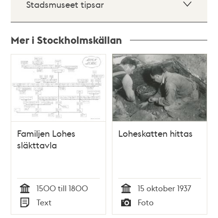
Stadsmuseet tipsar
Mer i Stockholmskällan
Relaterade
poster
och
teman
Familjen Lohes
Loheskatten hittas
släkttavla
1500 till 1800
15 oktober 1937
Tid
Tid
Text
Foto
Typ
Typ