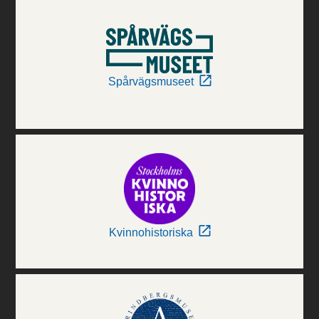
Spårvägsmuseet
Kvinnohistoriska