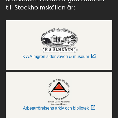
till Stockholmskällan är:
K A Almgren sidenväveri & museum
Arbetarrörelsens arkiv och bibliotek