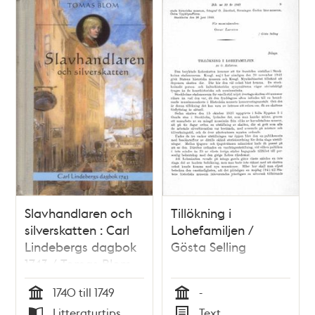
Slavhandlaren och
Tillökning i
silverskatten : Carl
Lohefamiljen /
Lindebergs dagbok
Gösta Selling
1743 / Tomas Blom
1740 till 1749
-
Tid
Tid
Litteraturtips
Text