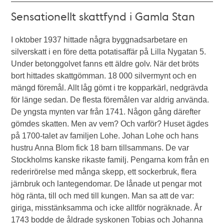
Sensationellt skattfynd i Gamla Stan
I oktober 1937 hittade några byggnadsarbetare en
silverskatt i en före detta potatisaffär på Lilla Nygatan 5.
Under betonggolvet fanns ett äldre golv. När det bröts
bort hittades skattgömman. 18 000 silvermynt och en
mängd föremål. Allt låg gömt i tre kopparkärl, nedgrävda
för länge sedan. De flesta föremålen var aldrig använda.
De yngsta mynten var från 1741. Någon gång därefter
gömdes skatten. Men av vem? Och varför? Huset ägdes
på 1700-talet av familjen Lohe. Johan Lohe och hans
hustru Anna Blom fick 18 barn tillsammans. De var
Stockholms kanske rikaste familj. Pengarna kom från en
rederirörelse med många skepp, ett sockerbruk, flera
järnbruk och lantegendomar. De lånade ut pengar mot
hög ränta, till och med till kungen. Man sa att de var:
giriga, misstänksamma och icke alltför nogräknade. År
1743 bodde de åldrade syskonen Tobias och Johanna