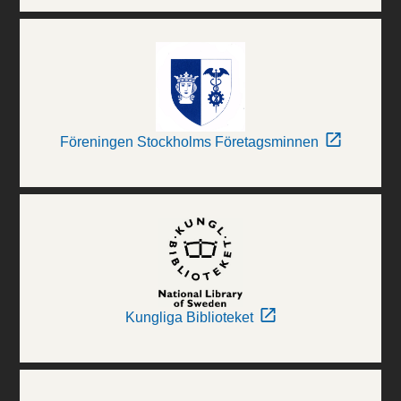
Föreningen Stockholms Företagsminnen
Kungliga Biblioteket