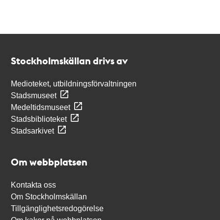
Kontakt
Stockholmskällan
Stockholmskällan drivs av
Medioteket, utbildningsförvaltningen
Stadsmuseet
Medeltidsmuseet
Stadsbiblioteket
Stadsarkivet
Om webbplatsen
Kontakta oss
Om Stockholmskällan
Tillgänglighetsredogörelse