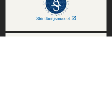
Strindbergsmuseet
Thielska Galleriet
Världskulturmuseerna