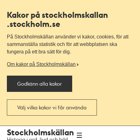
Kakor på stockholmskallan
.stockholm.se
På Stockholmskällan använder vi kakor, cookies, för att
sammanställa statistik och för att webbplatsen ska
fungera på ett bra sätt för dig.
Om kakor på Stockholmskällan
Godkänn alla kakor
Välj vilka kakor vi får använda
Till
Till
Stockholmskällan
navigationen
huvudinnehållet
Historia i ord, ljud och bild