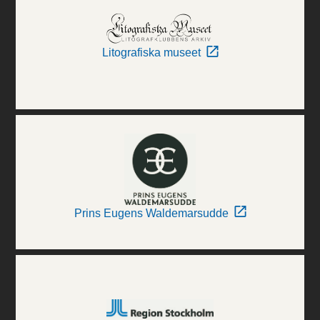
Litografiska museet
Prins Eugens Waldemarsudde