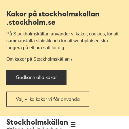
Kakor på stockholmskallan
.stockholm.se
På Stockholmskällan använder vi kakor, cookies, för att
sammanställa statistik och för att webbplatsen ska
fungera på ett bra sätt för dig.
Om kakor på Stockholmskällan
Godkänn alla kakor
Välj vilka kakor vi får använda
Till
Till
Stockholmskällan
navigationen
huvudinnehållet
Historia i ord, ljud och bild