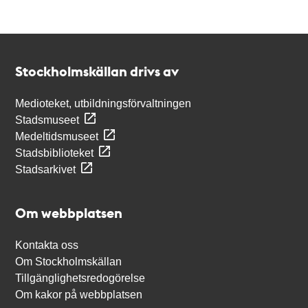
Kontakt
Stockholmskällan
Stockholmskällan drivs av
Medioteket, utbildningsförvaltningen
Stadsmuseet
Medeltidsmuseet
Stadsbiblioteket
Stadsarkivet
Om webbplatsen
Kontakta oss
Om Stockholmskällan
Tillgänglighetsredogörelse
Om kakor på webbplatsen