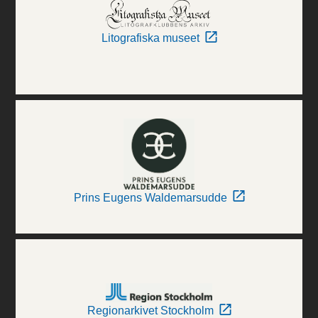
Litografiska museet
Prins Eugens Waldemarsudde
Regionarkivet Stockholm