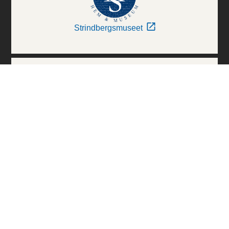
Strindbergsmuseet
Thielska Galleriet
Världskulturmuseerna