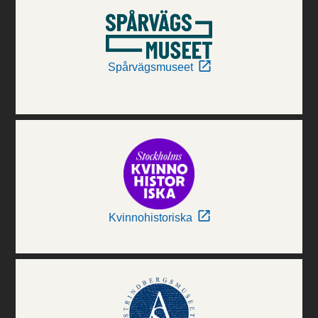
Spårvägsmuseet
Kvinnohistoriska