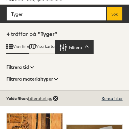
Sök
Fritextsök
Sök
Sökresultat
4
träffar på
Tyger
Visa karta
Visa lista
Filtrera
Filtrera
Filtrera tid
Filtrera materialtyper
Visningsläge
Totalt
Valda filter:
Litteraturtips
Rensa filter
4
träffar
Lista
Karta