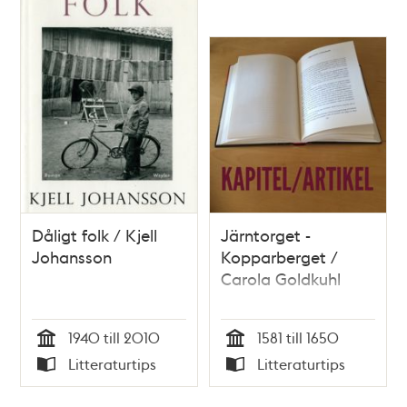
Dåligt folk / Kjell
Järntorget -
Johansson
Kopparberget /
Carola Goldkuhl
1940 till 2010
1581 till 1650
Tid
Tid
Litteraturtips
Litteraturtips
Typ
Typ