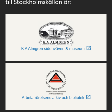
till Stockholmskällan är:
K A Almgren sidenväveri & museum
Arbetarrörelsens arkiv och bibliotek