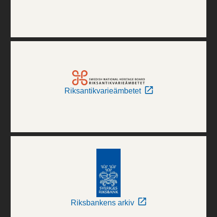
Riksantikvarieämbetet
Riksbankens arkiv