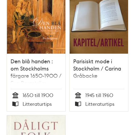
Den blå handen :
Parisiskt mode i
om Stockholms
Stockholm / Carina
färgare 1650-1900 /
Gråbacke
Eva Bergström
1650 till 1900
1945 till 1960
Tid
Tid
Litteraturtips
Litteraturtips
Typ
Typ