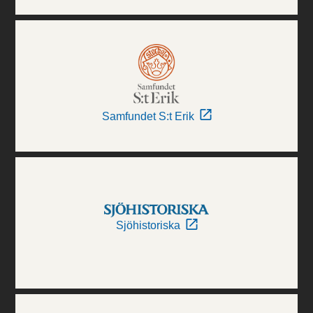
Samfundet S:t Erik
Sjöhistoriska