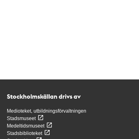
Kontakt
Stockholmskällan
Stockholmskällan drivs av
Medioteket, utbildningsförvaltningen
Stadsmuseet
Medeltidsmuseet
Stadsbiblioteket