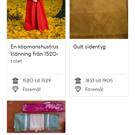
En köpmanshustrus
Gult sidentyg
klänning från 1520-
talet
1520 till 1529
1833 till 1905
Tid
Tid
Föremål
Föremål
Typ
Typ