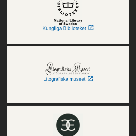
Kungliga Biblioteket
Litografiska museet