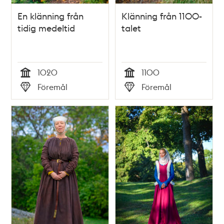
En klänning från
Klänning från 1100-
tidig medeltid
talet
1020
1100
Tid
Tid
Föremål
Föremål
Typ
Typ