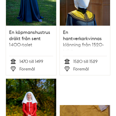
En köpmanshustrus
En
dräkt från sent
hantverkarkvinnas
1400-talet
klänning från 1520-
talet
1470 till 1499
1520 till 1529
Tid
Tid
Föremål
Föremål
Typ
Typ