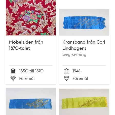
Möbelsiden från
Kransband från Carl
1870-talet
Lindhagens
begravning
1850 till 1870
1946
Tid
Tid
Föremål
Föremål
Typ
Typ