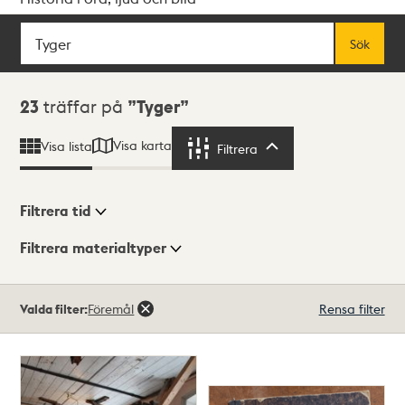
Sök
Fritextsök
Sök
Sökresultat
23
träffar på
Tyger
Visa karta
Visa lista
Filtrera
Filtrera
Filtrera tid
Filtrera materialtyper
Visningsläge
Totalt
Valda filter:
Föremål
Rensa filter
23
träffar
Lista
Karta