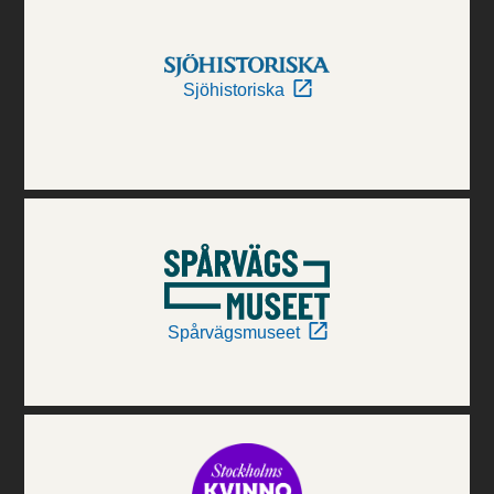
Sjöhistoriska
Spårvägsmuseet