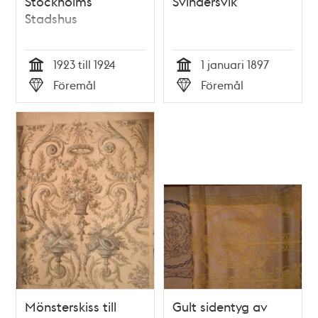
Stockholms
Svindersvik
Stadshus
1923 till 1924
1 januari 1897
Tid
Tid
Föremål
Föremål
Typ
Typ
Mönsterskiss till
Gult sidentyg av