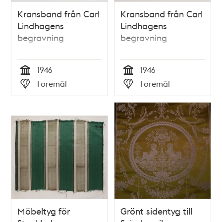
Kransband från Carl
Kransband från Carl
Lindhagens
Lindhagens
begravning
begravning
1946
1946
Tid
Tid
Föremål
Föremål
Typ
Typ
Möbeltyg för
Grönt sidentyg till