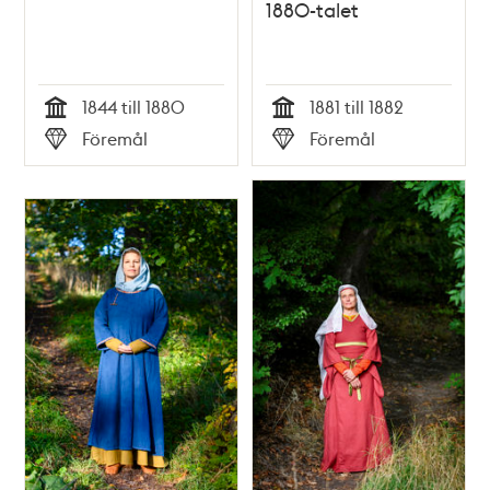
1880-talet
1844 till 1880
1881 till 1882
Tid
Tid
Föremål
Föremål
Typ
Typ