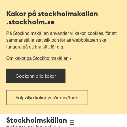
Kakor på stockholmskallan
.stockholm.se
På Stockholmskällan använder vi kakor, cookies, för att
sammanställa statistik och för att webbplatsen ska
fungera på ett bra sätt för dig.
Om kakor på Stockholmskällan
Godkänn alla kakor
Välj vilka kakor vi får använda
Till
Till
Stockholmskällan
navigationen
huvudinnehållet
Historia i ord, ljud och bild