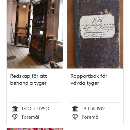
Redskap för att
Rapportbok för
behandla tyger
vävda tyger
1740 till 1950
1911 till 1912
Tid
Tid
Föremål
Föremål
Typ
Typ