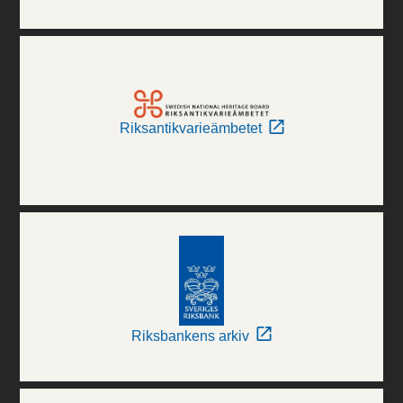
Riksantikvarieämbetet
Riksbankens arkiv