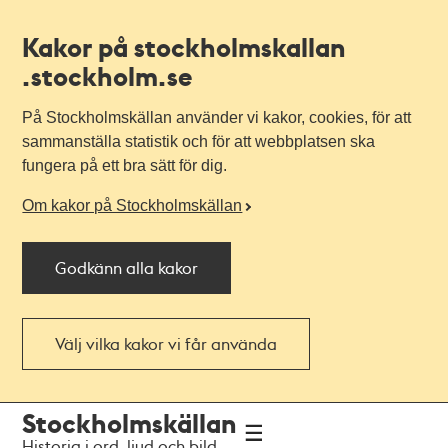
Kakor på stockholmskallan
.stockholm.se
På Stockholmskällan använder vi kakor, cookies, för att
sammanställa statistik och för att webbplatsen ska
fungera på ett bra sätt för dig.
Om kakor på Stockholmskällan
Godkänn alla kakor
Välj vilka kakor vi får använda
Till
Till
Stockholmskällan
navigationen
huvudinnehållet
Historia i ord, ljud och bild