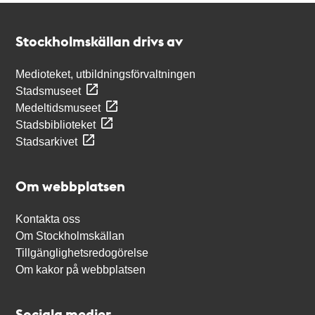
Kontakt
Stockholmskällan
Stockholmskällan drivs av
Medioteket, utbildningsförvaltningen
Stadsmuseet
Medeltidsmuseet
Stadsbiblioteket
Stadsarkivet
Om webbplatsen
Kontakta oss
Om Stockholmskällan
Tillgänglighetsredogörelse
Om kakor på webbplatsen
Sociala medier