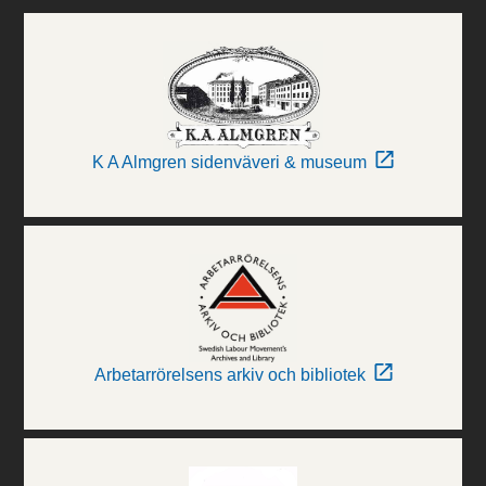
K A Almgren sidenväveri & museum
Arbetarrörelsens arkiv och bibliotek