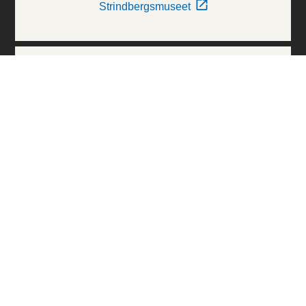
Strindbergsmuseet
Thielska Galleriet
Världskulturmuseerna