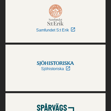
Samfundet S:t Erik
Sjöhistoriska