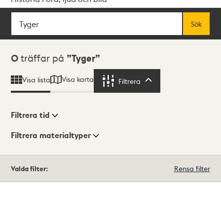
Sök
Fritextsök
Sök
Sökresultat
0
träffar på
Tyger
Visa karta
Visa lista
Filtrera
Filtrera
Filtrera tid
Filtrera materialtyper
Visningsläge
Totalt
Valda filter:
Rensa filter
0
träffar
Lista
Karta