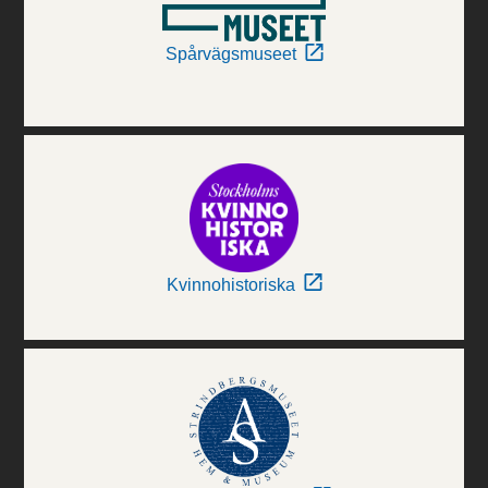
Spårvägsmuseet
Kvinnohistoriska