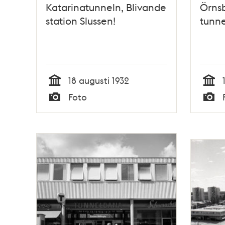
Katarinatunneln, Blivande
Örns
station Slussen!
tunne
18 augusti 1932
Tid
Tid
Foto
Typ
Typ