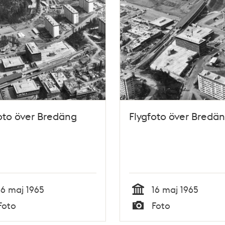
oto över Bredäng
Flygfoto över Bredä
16 maj 1965
16 maj 1965
Tid
Foto
Foto
Typ