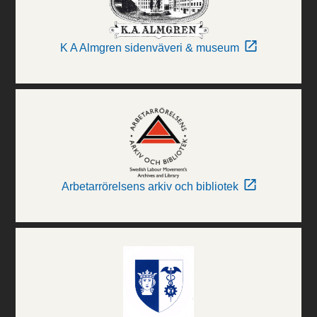
K A Almgren sidenväveri & museum
Arbetarrörelsens arkiv och bibliotek