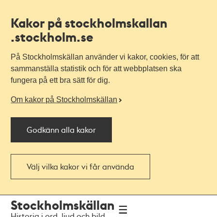
Kakor på stockholmskallan
.stockholm.se
På Stockholmskällan använder vi kakor, cookies, för att
sammanställa statistik och för att webbplatsen ska
fungera på ett bra sätt för dig.
Om kakor på Stockholmskällan
Godkänn alla kakor
Välj vilka kakor vi får använda
Till
Till
Stockholmskällan
navigationen
huvudinnehållet
Historia i ord, ljud och bild