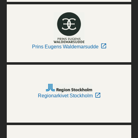
Prins Eugens Waldemarsudde
Regionarkivet Stockholm