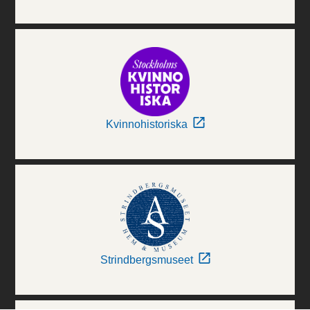
Kvinnohistoriska
Strindbergsmuseet