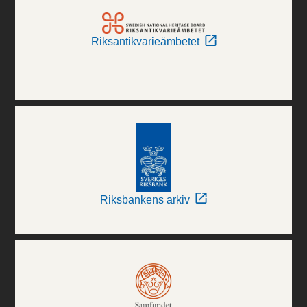
Riksantikvarieämbetet
Riksbankens arkiv