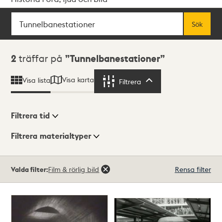
Sök
Fritextsök
Sök
Sökresultat
2
träffar på
Tunnelbanestationer
Visa karta
Visa lista
Filtrera
Filtrera
Filtrera tid
Filtrera materialtyper
Visningsläge
Totalt
Valda filter:
Film & rörlig bild
Rensa filter
2
träffar
Lista
Karta