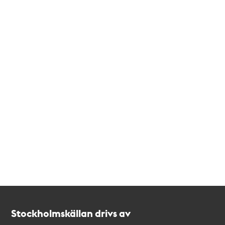
Kontakt
Stockholmskällan
Stockholmskällan drivs av