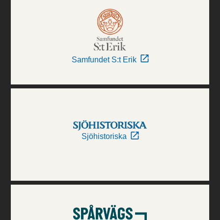
Samfundet S:t Erik
Sjöhistoriska