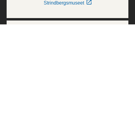
Strindbergsmuseet
Thielska Galleriet
Världskulturmuseerna