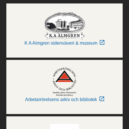
K A Almgren sidenväveri & museum
Arbetarrörelsens arkiv och bibliotek