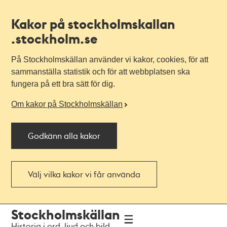
Kakor på stockholmskallan
.stockholm.se
På Stockholmskällan använder vi kakor, cookies, för att
sammanställa statistik och för att webbplatsen ska
fungera på ett bra sätt för dig.
Om kakor på Stockholmskällan
Godkänn alla kakor
Välj vilka kakor vi får använda
Till
Till
Stockholmskällan
navigationen
huvudinnehållet
Historia i ord, ljud och bild