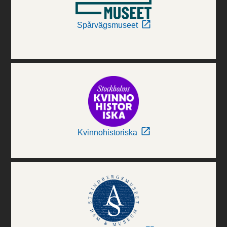
Spårvägsmuseet
Kvinnohistoriska