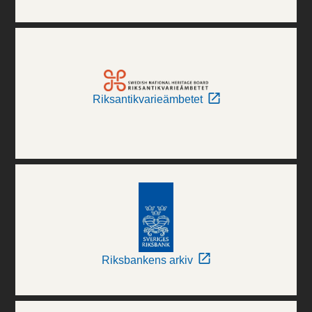
Riksantikvarieämbetet
Riksbankens arkiv