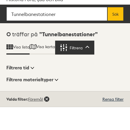
Sök
Fritextsök
Sök
Sökresultat
0
träffar på
Tunnelbanestationer
Visa karta
Visa lista
Filtrera
Filtrera
Filtrera tid
Filtrera materialtyper
Visningsläge
Totalt
Valda filter:
Föremål
Rensa filter
0
träffar
Lista
Karta