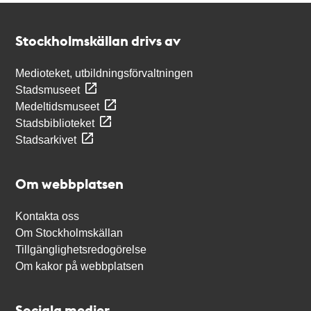
Kontakt
Stockholmskällan
Stockholmskällan drivs av
Medioteket, utbildningsförvaltningen
Stadsmuseet
Medeltidsmuseet
Stadsbiblioteket
Stadsarkivet
Om webbplatsen
Kontakta oss
Om Stockholmskällan
Tillgänglighetsredogörelse
Om kakor på webbplatsen
Sociala medier