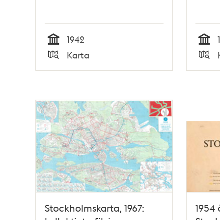
1942
Tid
Tid
Karta
Typ
Typ
Stockholmskarta, 1967:
1954 