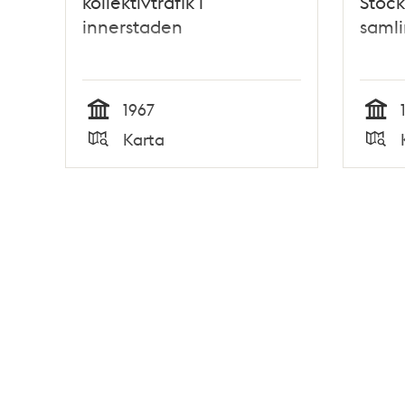
kollektivtrafik i
Stock
innerstaden
samli
1967
Tid
Tid
Karta
Typ
Typ