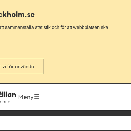
ockholm.se
tt sammanställa statistik och för att webbplatsen ska
or vi får använda
ällan
Meny
h bild