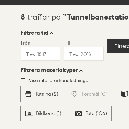
8
Tunnelbanestatio
träffar på
Sökresultat
Filtrera tid
Från
Till
Visningsläge
Filtrer
Filtrera materialtyper
Lista
Karta
Visa inte lärarhandledningar
Ritning
(
2
)
Föremål
(
0
)
Bildkonst
(
1
)
Foto
(
106
)