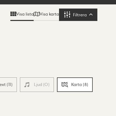
Visa karta
Visa lista
Filtrera
Filtrera
Text
(
11
)
Ljud
(
0
)
Karta
(
8
)