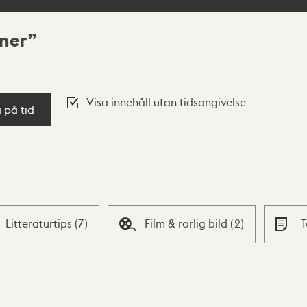
ner
Visa innehåll utan tidsangivelse
a på tid
Litteraturtips
(
7
)
Film & rörlig bild
(
2
)