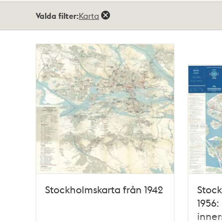
Totalt
Valda filter:
Karta
8
träffar
Stockholmskarta från 1942
Stock
1956: 
inne