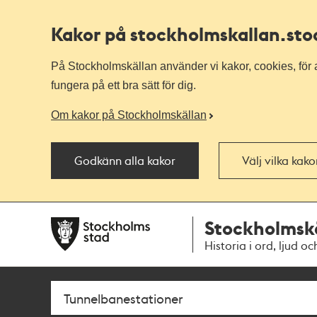
Kakor på stockholmskallan
.st
På Stockholmskällan använder vi kakor, cookies, för a
fungera på ett bra sätt för dig.
Om kakor på Stockholmskällan
Godkänn alla kakor
Välj vilka kak
Till
Till
Stockholmsk
navigationen
huvudinnehållet
Historia i ord, ljud oc
Sök
Fritextsök