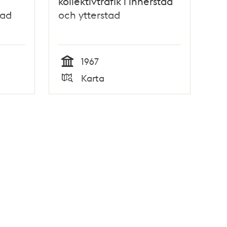
kollektivtrafik i innerstad
tad
och ytterstad
1967
Tid
Karta
Typ