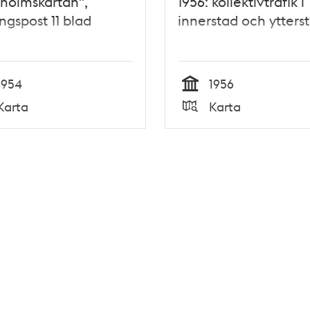
holmskartan",
1956: kollektivtrafik i
ngspost 11 blad
innerstad och ytters
1954
1956
Tid
Karta
Karta
Typ