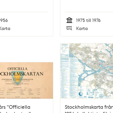
1956
1975 till 1976
Tid
Karta
Karta
Typ
års "Officiella
Stockholmskarta frå