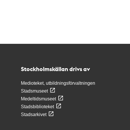
Kontakt
Stockholmskällan
Stockholmskällan drivs av
Medioteket, utbildningsförvaltningen
Stadsmuseet
Medeltidsmuseet
Stadsbiblioteket
Stadsarkivet