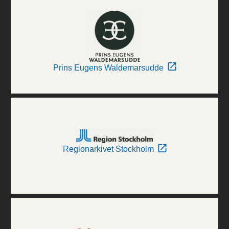
Prins Eugens Waldemarsudde
Regionarkivet Stockholm