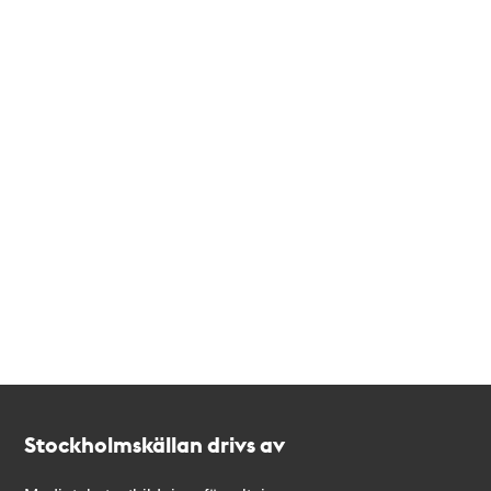
Kontakt
Stockholmskällan
Stockholmskällan drivs av