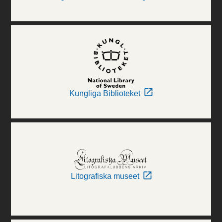
Kungliga Biblioteket
Litografiska museet