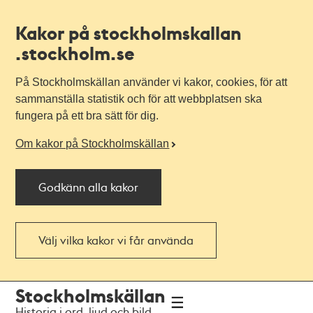
Kakor på stockholmskallan
.stockholm.se
På Stockholmskällan använder vi kakor, cookies, för att
sammanställa statistik och för att webbplatsen ska
fungera på ett bra sätt för dig.
Om kakor på Stockholmskällan
Godkänn alla kakor
Välj vilka kakor vi får använda
Till
Till
Stockholmskällan
navigationen
huvudinnehållet
Historia i ord, ljud och bild