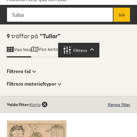
Sök
Fritextsök
Sök
Sökresultat
9
träffar på
Tullar
Visa karta
Visa lista
Filtrera
Filtrera
Filtrera tid
Filtrera materialtyper
Visningsläge
Totalt
Valda filter:
Karta
Rensa filter
9
träffar
Lista
Karta