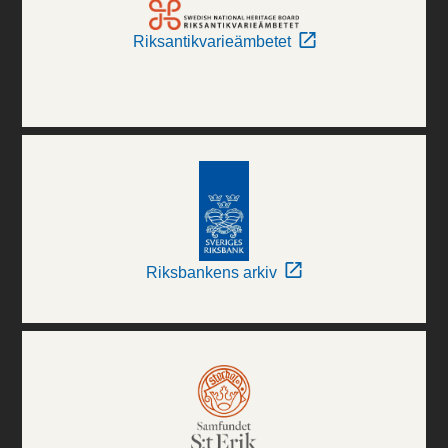
Riksantikvarieämbetet
Riksbankens arkiv