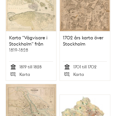
Karta "Vägvisare i
1702 års karta över
Stockholm" från
Stockholm
1819-1828
1819 till 1828
1701 till 1702
Tid
Tid
Karta
Karta
Typ
Typ