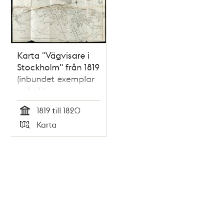
Karta "Vägvisare i
Stockholm" från 1819
(inbundet exemplar
ur bok)
1819 till 1820
Tid
Karta
Typ