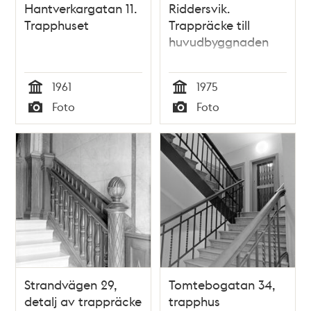
Hantverkargatan 11.
Riddersvik.
Trapphuset
Trappräcke till
huvudbyggnaden
1961
1975
Tid
Tid
Foto
Foto
Typ
Typ
Strandvägen 29,
Tomtebogatan 34,
detalj av trappräcke
trapphus