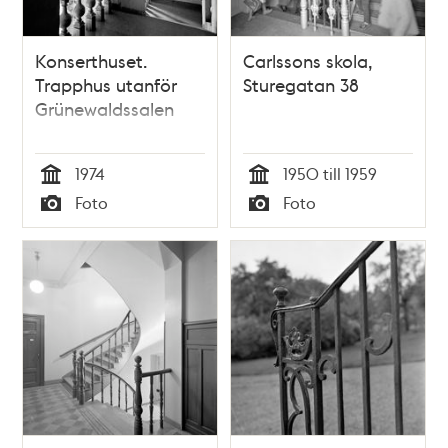
Konserthuset.
Carlssons skola,
Trapphus utanför
Sturegatan 38
Grünewaldssalen
1974
1950 till 1959
Tid
Tid
Foto
Foto
Typ
Typ