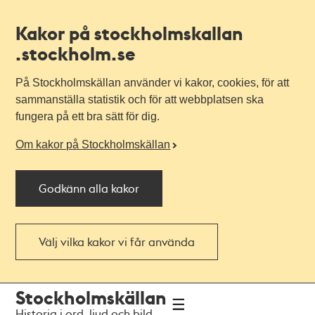
Kakor på stockholmskallan
.stockholm.se
På Stockholmskällan använder vi kakor, cookies, för att
sammanställa statistik och för att webbplatsen ska
fungera på ett bra sätt för dig.
Om kakor på Stockholmskällan
Godkänn alla kakor
Välj vilka kakor vi får använda
Till
Till
Stockholmskällan
navigationen
huvudinnehållet
Historia i ord, ljud och bild