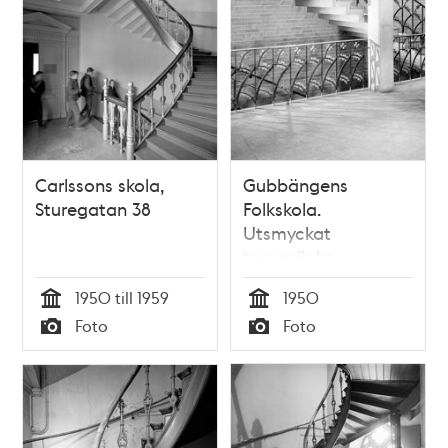
Carlssons skola,
Gubbängens
Sturegatan 38
Folkskola.
Utsmyckat
trappräcke
1950 till 1959
1950
Tid
Tid
Foto
Foto
Typ
Typ