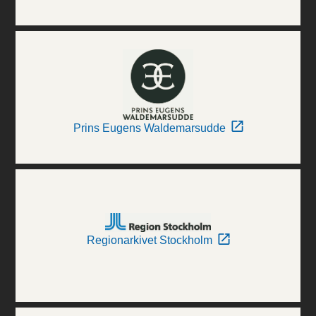
Prins Eugens Waldemarsudde
Regionarkivet Stockholm