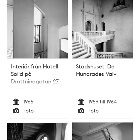
Interiör från Hotell
Stadshuset. De
Solid på
Hundrades Valv
Drottninggatan 27
innan rivning.
Förstuga och
1965
1959 till 1964
järnsmidesräcken
Tid
Tid
Foto
Foto
från 1700-talet i
Typ
Typ
trapphuset