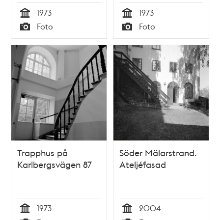
1973
1973
Tid
Tid
Foto
Foto
Typ
Typ
Trapphus på
Söder Mälarstrand.
Karlbergsvägen 87
Ateljéfasad
1973
2004
Tid
Tid