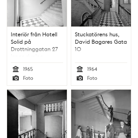
Interiör från Hotell
Stuckatörens hus,
Solid på
David Bagares Gata
Drottninggatan 27
10
innan rivning.
Vilplan i trapphuset
1965
1964
Tid
Tid
Foto
Foto
Typ
Typ