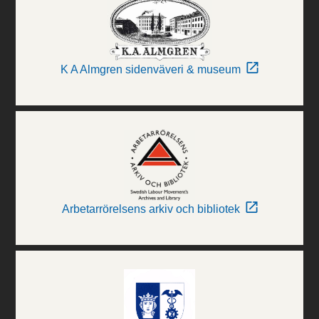
K A Almgren sidenväveri & museum
Arbetarrörelsens arkiv och bibliotek