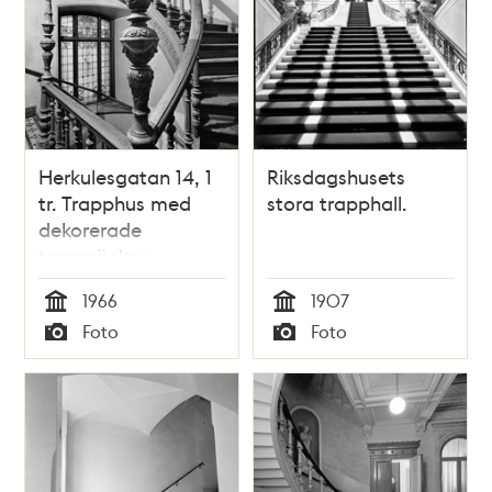
Herkulesgatan 14, 1
Riksdagshusets
tr. Trapphus med
stora trapphall.
dekorerade
trappräcken
1966
1907
Tid
Tid
Foto
Foto
Typ
Typ