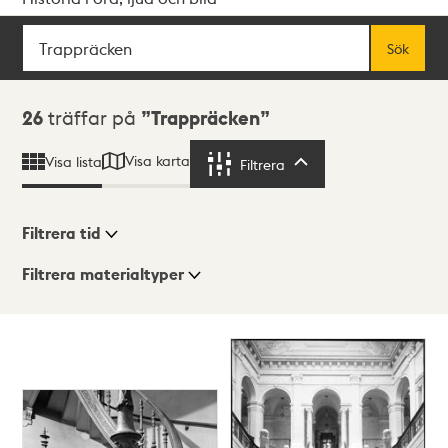
Sök
Fritextsök
Sök
Sökresultat
26
träffar på
Trappräcken
Visa karta
Visa lista
Filtrera
Filtrera
Filtrera tid
Filtrera materialtyper
Visningsläge
Totalt
26
träffar
Lista
Karta