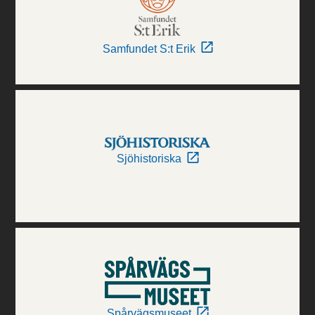
Samfundet S:t Erik
Sjöhistoriska
Spårvägsmuseet