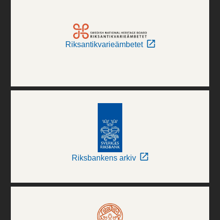
Riksantikvarieämbetet
Riksbankens arkiv