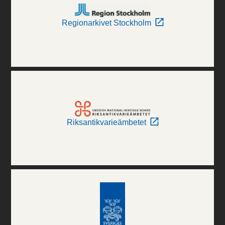
Regionarkivet Stockholm
Riksantikvarieämbetet