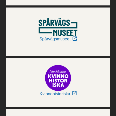
Spårvägsmuseet
Kvinnohistoriska