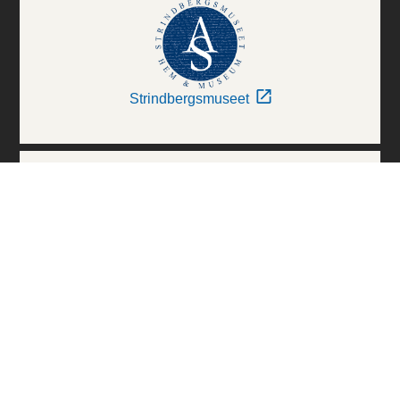
Strindbergsmuseet
Thielska Galleriet