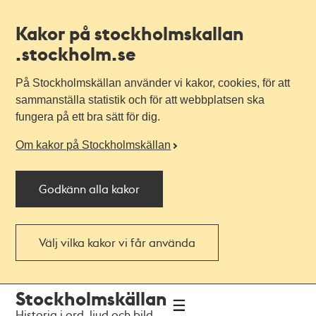
Kakor på stockholmskallan
.stockholm.se
På Stockholmskällan använder vi kakor, cookies, för att
sammanställa statistik och för att webbplatsen ska
fungera på ett bra sätt för dig.
Om kakor på Stockholmskällan
Godkänn alla kakor
Välj vilka kakor vi får använda
Till
Till
Stockholmskällan
navigationen
huvudinnehållet
Historia i ord, ljud och bild