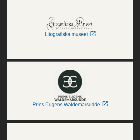
Litografiska museet
Prins Eugens Waldemarsudde