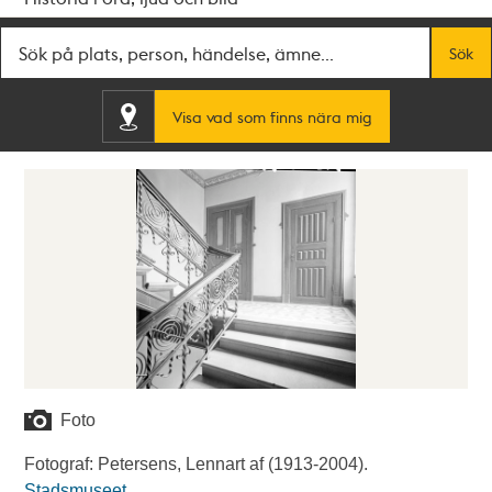
Fritextsök
Sök
Visa vad som finns nära mig
Foto
Fotograf: Petersens, Lennart af (1913-2004).
Stadsmuseet