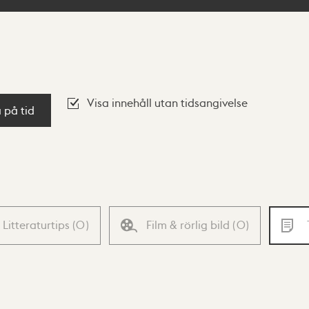
Visa innehåll utan tidsangivelse
a på tid
Litteraturtips
(
0
)
Film & rörlig bild
(
0
)