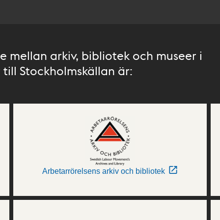
 mellan arkiv, bibliotek och museer i
till Stockholmskällan är:
Arbetarrörelsens arkiv och bibliotek