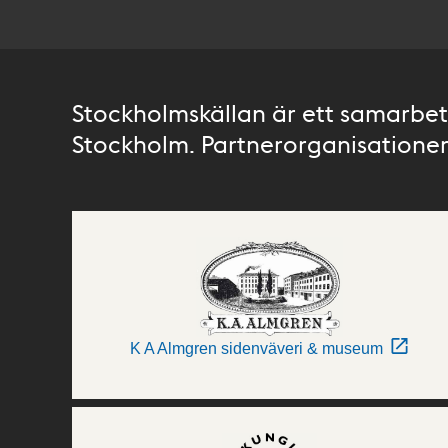
Stockholmskällan är ett samarbete
Stockholm. Partnerorganisationer 
K A Almgren sidenväveri & museum