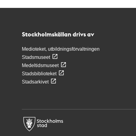
Kontakt
Stockholmskällan
Stockholmskällan drivs av
Medioteket, utbildningsförvaltningen
Stadsmuseet
Medeltidsmuseet
Stadsbiblioteket
Stadsarkivet