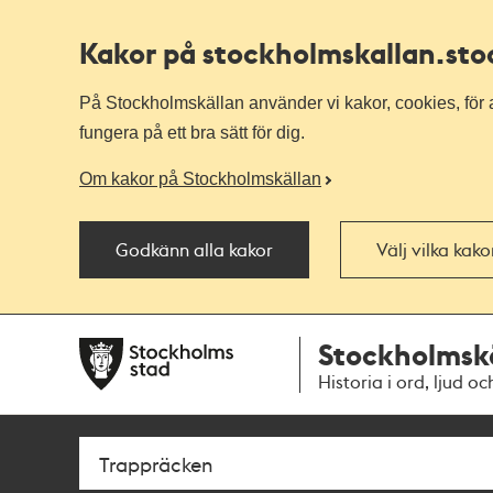
Kakor på stockholmskallan
.st
På Stockholmskällan använder vi kakor, cookies, för a
fungera på ett bra sätt för dig.
Om kakor på Stockholmskällan
Godkänn alla kakor
Välj vilka kak
Till
Till
Stockholmsk
navigationen
huvudinnehållet
Historia i ord, ljud oc
Sök
Fritextsök