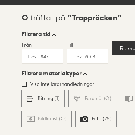
0
Trappräcken
träffar på
Sökresultat
Filtrera tid
Från
Till
Visningsläge
Filtrer
Filtrera materialtyper
Lista
Karta
Visa inte lärarhandledningar
Ritning
(
1
)
Föremål
(
0
)
Bildkonst
(
0
)
Foto
(
25
)