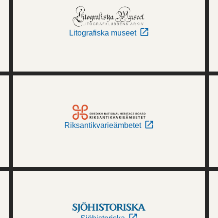
Litografiska museet
Riksantikvarieämbetet