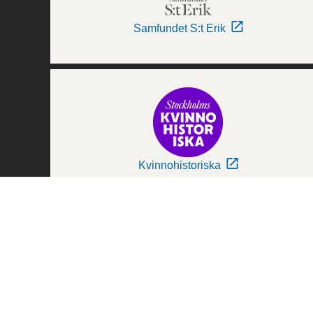
Samfundet S:t Erik
Kvinnohistoriska
Världskulturmuseerna