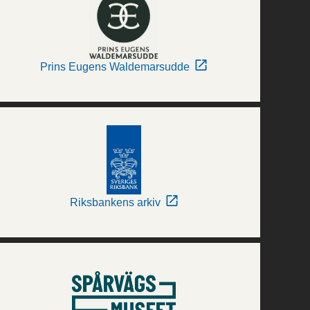
Prins Eugens Waldemarsudde
Riksbankens arkiv