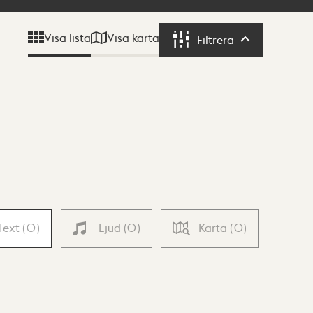
Visa karta
Visa lista
Filtrera
Filtrera
Text
(
0
)
Ljud
(
0
)
Karta
(
0
)