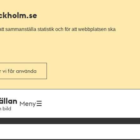
ockholm.se
tt sammanställa statistik och för att webbplatsen ska
or vi får använda
ällan
Meny
h bild