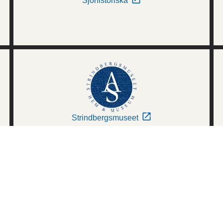
Sjöhistoriska
Strindbergsmuseet